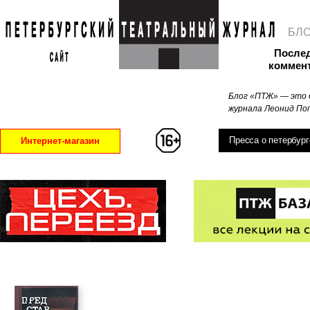
БЛ
После
коммен
Блог «ПТЖ» — это 
журнала Леонид Поп
Пресса о петербург
Интернет-магазин