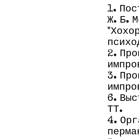
1. По
Ж. Б. 
"Хохор
психод
2. Пр
импро
3. Пр
импро
6. Вы
ТТ.
4. Ор
перма