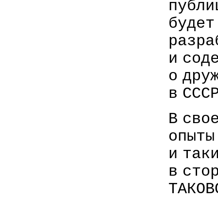
публи
будет
разра
и сод
о дру
в СССР
В сво
опыты
и так
в сто
ТАКОВ