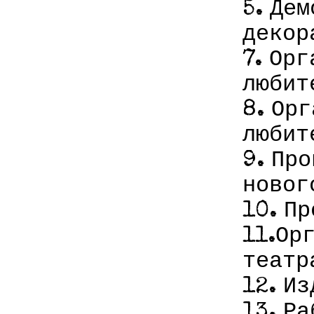
5. Де
декор
7. Ор
любит
8. Ор
любит
9. Пр
новог
10. П
11.Ор
театр
12. И
13. Р