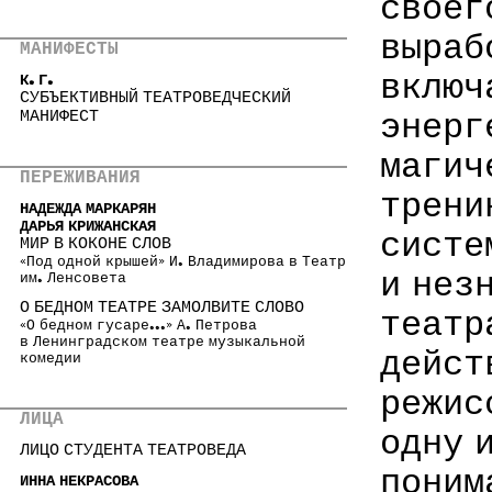
своег
выраб
МАНИФЕСТЫ
включ
К. Г.
СУБЪЕКТИВНЫЙ ТЕАТРОВЕДЧЕСКИЙ
МАНИФЕСТ
энерг
магич
ПЕРЕЖИВАНИЯ
трени
НАДЕЖДА МАРКАРЯН
ДАРЬЯ КРИЖАНСКАЯ
систе
МИР В КОКОНЕ СЛОВ
«Под одной крышей» И. Владимирова в Театр
и нез
им. Ленсовета
О БЕДНОМ ТЕАТРЕ ЗАМОЛВИТЕ СЛОВО
театр
«О бедном гусаре...» А. Петрова
в Ленинградском театре музыкальной
дейст
комедии
режис
ЛИЦА
одну 
ЛИЦО СТУДЕНТА ТЕАТРОВЕДА
поним
ИННА НЕКРАСОВА