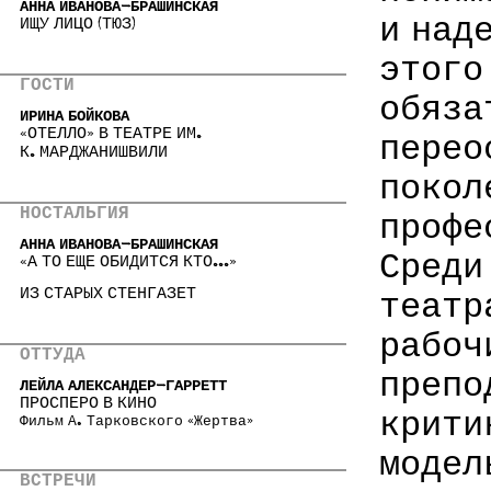
АННА ИВАНОВА-БРАШИНСКАЯ
и над
ИЩУ ЛИЦО (ТЮЗ)
этого
ГОСТИ
обяза
ИРИНА БОЙКОВА
«ОТЕЛЛО» В ТЕАТРЕ ИМ.
перео
К. МАРДЖАНИШВИЛИ
покол
НОСТАЛЬГИЯ
профе
АННА ИВАНОВА-БРАШИНСКАЯ
Среди
«А ТО ЕЩЕ ОБИДИТСЯ КТО...»
ИЗ СТАРЫХ СТЕНГАЗЕТ
театр
рабоч
ОТТУДА
препо
ЛЕЙЛА АЛЕКСАНДЕР-ГАРРЕТТ
ПРОСПЕРО В КИНО
крити
Фильм А. Тарковского «Жертва»
модел
ВСТРЕЧИ