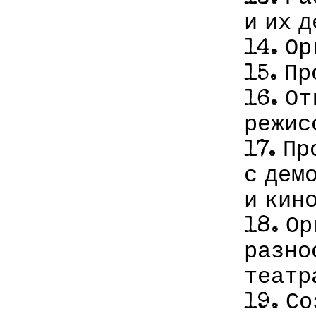
и их 
14. О
15. П
16. О
режис
17. П
с дем
и кин
18. О
разно
театр
19. С