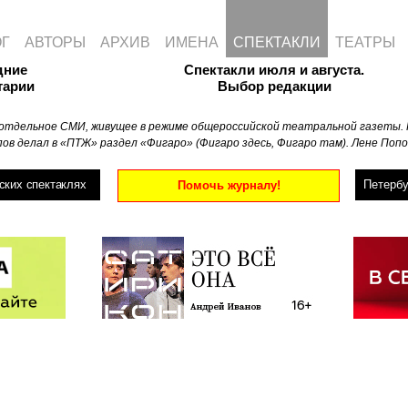
ОГ
АВТОРЫ
АРХИВ
ИМЕНА
СПЕКТАКЛИ
ТЕАТРЫ
дние
Спектакли июля и августа.
тарии
Выбор редакции
отдельное СМИ, живущее в режиме общероссийской театральной газеты. 
ов делал в «ПТЖ» раздел «Фигаро» (Фигаро здесь, Фигаро там). Лене Попо
ских спектаклях
Петербу
Помочь журналу!