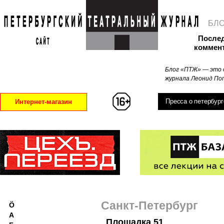
БЛ
После
коммен
Блог «ПТЖ» — это 
журнала Леонид Поп
Пресса о петербург
Интернет-магазин
Санкт-Петербург
Ö
А
Площадка 51