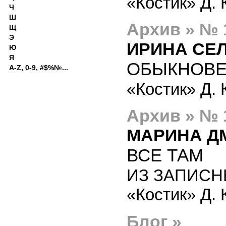
«Костик» Д.
Ч
Ш
Архив » № 
Щ
Э
ИРИНА СЕ
Ю
Я
ОБЫКНОВЕ
A-Z, 0-9, #$%№...
«Костик» Д.
Архив » № 
МАРИНА Д
ВСЕ ТАМ
ИЗ ЗАПИСН
«Костик» Д.
Блог »