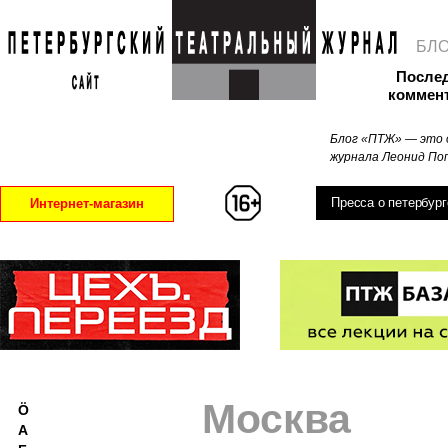
БЛ
После
коммен
Блог «ПТЖ» — это 
журнала Леонид Поп
Пресса о петербург
Интернет-магазин
Москва
Ö
А