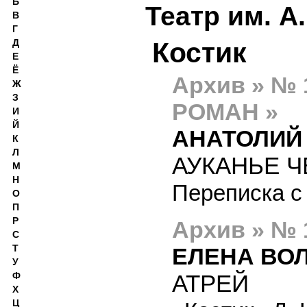
Б
Театр им. А
В
Г
Д
Костик
Е
Ё
Архив » №
Ж
З
РОМАН »
И
Й
АНАТОЛИЙ
К
Л
АУКАНЬЕ Ч
М
Н
Переписка с
О
П
Р
Архив » № 
С
Т
ЕЛЕНА ВО
У
АТРЕЙ
Ф
Х
Ц