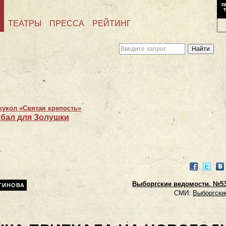
ТЕАТРЫ
ПРЕССА
РЕЙТИНГ
кукол «Святая крепость»
бал для Золушки
Facebook
Twitter
VK
Выборгские ведомости. №53.
ГИНОВА
СМИ:
Выборгски