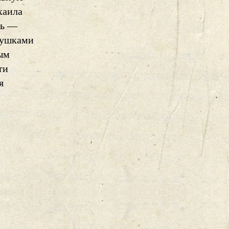
хаила
дь —
олушками
ым
ти
я