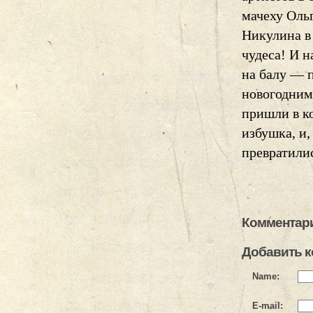
мачеху Оль
Никулина в
чудеса! И 
на балу — 
новогодним
пришли в к
избушка, и,
превратилис
Комментари
Добавить 
Name:
E-mail: