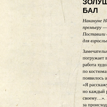
ЗОЛУШ
БАЛ
Накануне Н
премьеру —
Поставили 
для взрослы
Замечатель
погружает 
работа худ
по костюма
появилось 
«Я расскажу
но каждый р
своему…». 
за происхо