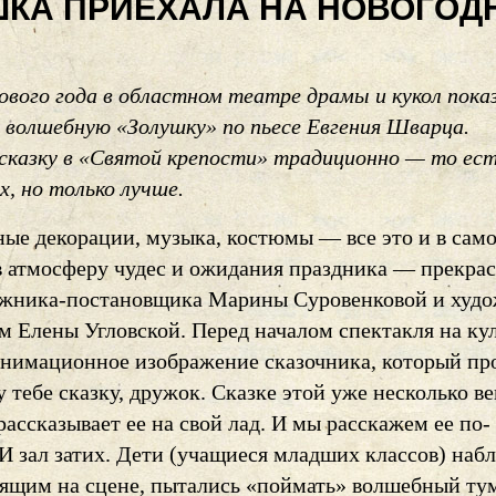
КА ПРИЕХАЛА НА НОВОГОД
ового года в областном театре драмы и кукол пока
 волшебную «Золушку» по пьесе Евгения Шварца.
сказку в «Святой крепости» традиционно — то ест
х, но только лучше.
ные декорации, музыка, костюмы — все это и в сам
в атмосферу чудес и ожидания праздника — прекра
ожника-постановщика Марины Суровенковой и худ
м Елены Угловской. Перед началом спектакля на ку
анимационное изображение сказочника, который пр
 тебе сказку, дружок. Сказке этой уже несколько ве
ассказывает ее на свой лад. И мы расскажем ее по-
И зал затих. Дети (учащиеся младших классов) наб
дящим на сцене, пытались «поймать» волшебный ту