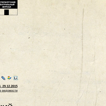
ontakte
LiveJournal
Мой
LiveInternet
Мир
 29.12.2015
е ведомости