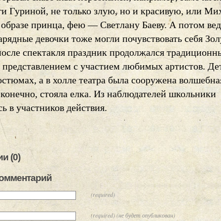
ги Гуриной, не только злую, но и красивую, или Ми
 образе принца, фею — Светлану Баеву. А потом ве
нарядные девочки тоже могли почувствовать себя З
после спектакля праздник продолжался традиционн
 представлением с участием любимых артистов. Де
остюмах, а в холле театра была сооружена волшебна
 конечно, стояла елка. Из наблюдателей школьники
ь в участников действия.
и (0)
комментарий
(required)
(required) (не будет опубликован)