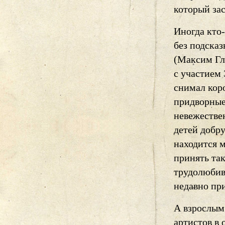
который за
Иногда кто-
без подсказ
(Максим Гла
с участием
снимал коро
придворные
невежествен
детей добру
находится м
принять та
трудолюбив
недавно при
А взрослым
артистов в