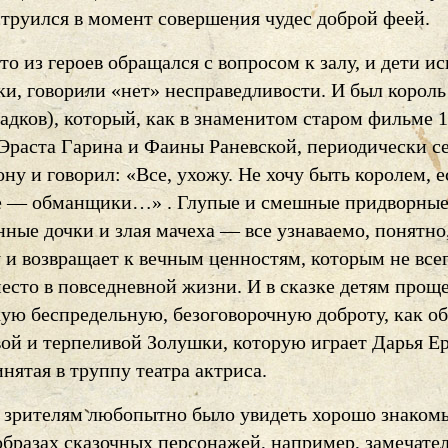
струился в момент совершения чудес доброй феей.
то из героев обращался с вопросом к залу, и дети ис
ки, говорили «нет» несправедливости. И был король
дков), который, как в знаменитом старом фильме 1
 Эраста Гарина и Фаины Раневской, периодически с
ну и говорил: «Все, ухожу. Не хочу быть королем, 
 — обманщики…» . Глупые и смешные придворные
ные дочки и злая мачеха — все узнаваемо, понятно
 и возвращает к вечным ценностям, которым не все
есто в повседневной жизни. И в сказке детям прощ
кую беспредельную, безоговорочную доброту, как об
ой и терпеливой Золушки, которую играет Дарья Ер
нятая в труппу театра актриса.
 зрителям любопытно было увидеть хорошо знаком
 образах сказочных персонажей, например, замечат