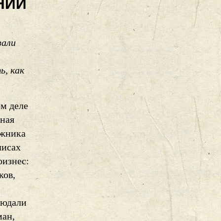
НИЙ
зали
ь, как
ом деле
сная
ожника
лисах
оизнес:
ков,
людали
ман,