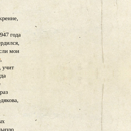
кренне,
947 года
ердился,
если мои
,
, учит
гда
е
раз
дякова,
ых
ельную