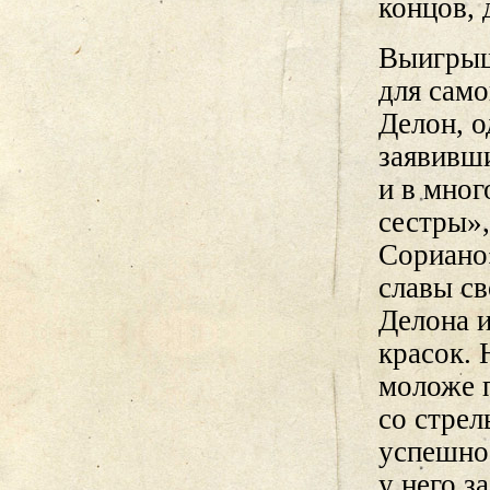
концов, 
Выигрышн
для само
Делон, 
заявивши
и в мно
сестры»,
Сориано»
славы св
Делона и
красок. 
моложе п
со стрел
успешно
у него з