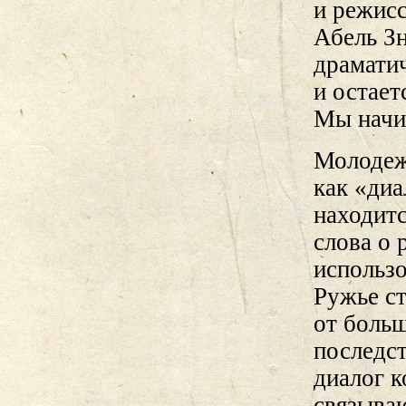
и режисс
Абель З
драматич
и остает
Мы начи
Молодеж
как «диа
находитс
слова о 
использ
Ружье ст
от больш
последс
диалог к
связываю