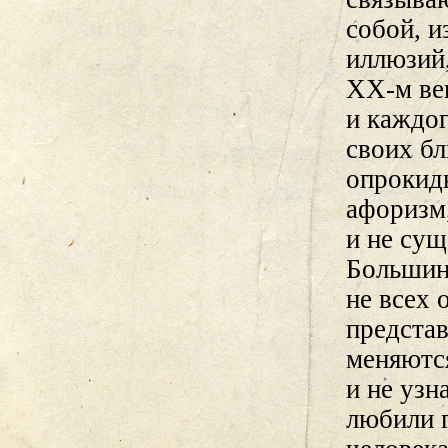
собой, и
иллюзий,
XX-м век
и каждог
своих бл
опрокид
афоризм
и не сущ
Большин
не всех 
представ
меняютс
и не узн
любили г