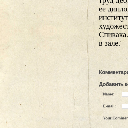
труд де
ее дипло
институт
художес
Спивака.
в зале.
Комментари
Добавить 
Name:
E-mail:
Your Commen