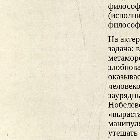
философи
(исполни
философ
На актер
задача: 
метамор
злобнова
оказыва
человеко
заурядны
Нобелевс
«выраста
манипул
утешать 