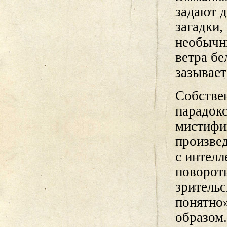
задают д
загадки,
необычн
ветра бе
зазывае
Собствен
парадокс
мистифи
произвед
с интелл
поворот
зрительс
понятно
образом.