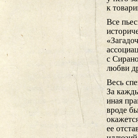
к товари
Все пье
историче
«Загадо
ассоциа
с Сиран
любви д
Весь спе
За кажд
иная пра
вроде бы
окажется
ее отста
иллюзий