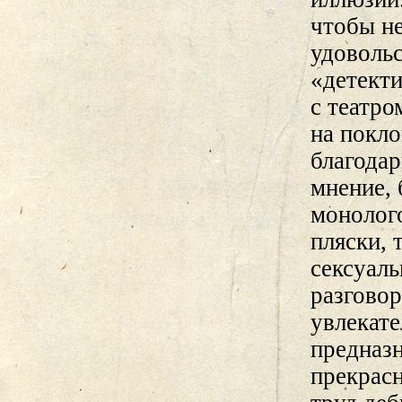
чтобы не
удовольс
«детекти
с театро
на покло
благода
мнение, 
монолого
пляски, 
сексуаль
разгово
увлекате
предназн
прекрасн