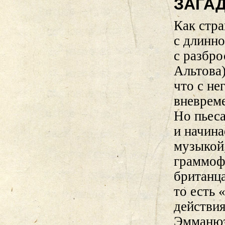
ЗАГА
Как стра
с длинн
с разбр
Альтова)
что с не
вневрем
Но пьеса
и начина
музыкой
граммоф
британца
то есть 
действи
Эмманюэ