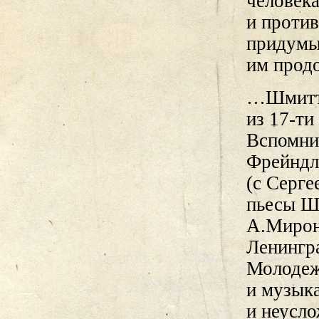
человека
и проти
придумы
им прод
…Шмитта
из 17-ти
Вспомни
Фрейндл
(с Серге
пьесы Шм
А.Мирон
Ленингр
Молодеж
и музык
и неусл