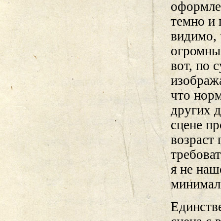
оформлен
темно и 
видимо, 
огромны
вот, по 
изобража
что норм
других д
сцене п
возраст 
требова
я не наш
минимал
Единств