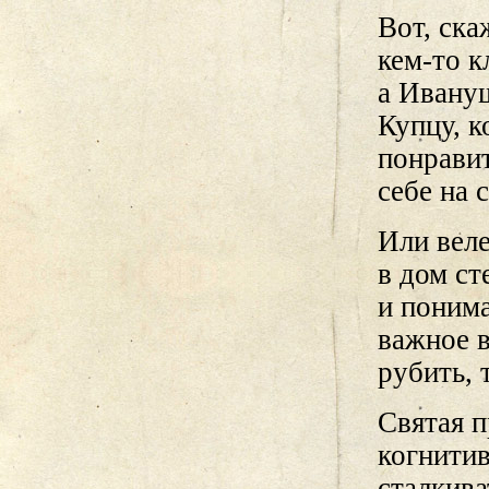
Вот, ск
кем-то к
а Ивануш
Купцу, к
понравит
себе на 
Или веле
в дом ст
и понима
важное в
рубить, 
Святая 
когнитив
сталкива