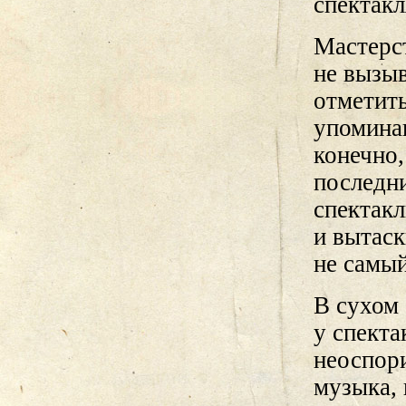
спектакл
Мастерст
не вызыв
отметить
упомина
конечно,
последн
спектак
и вытаск
не самы
В сухом 
у спект
неоспор
музыка, 