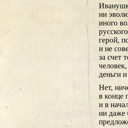
Иванушк
ни эвол
иного во
русского
герой, п
и не со
за счет 
человек,
деньги и
Нет, нич
в конце 
и в нача
ни даже 
предлож