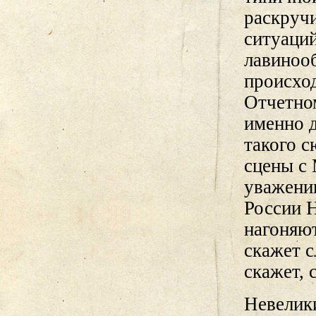
раскручи
ситуаций
лавинооб
происход
Отчетном
именно 
такого 
сцены с
уважени
России Н
нагоняют
скажет с
скажет, 
Невелик