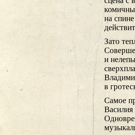
сцена с 
комичны
на спине
действи
Зато те
Соверше
и нелепы
сверхпла
Владими
в гротес
Самое пр
Василия 
Одноврем
музыкаль