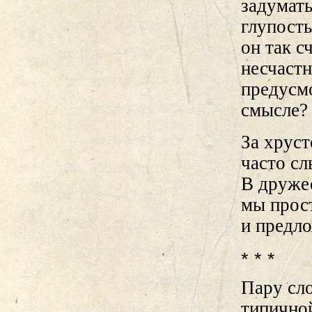
задумать
глупость
он так с
несчастн
предусм
смысле?
За хруст
часто сл
В дружес
мы прос
и предло
* * *
Пару сло
типично