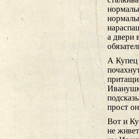
нормальн
нормальн
нараспаш
а двери 
обязател
А Купец 
почахнут
притащил
Иванушка
подсказы
прост он
Вот и Ку
не живет