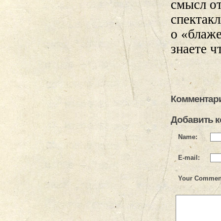
смысл от
спектак
о «блаж
знаете ч
Комментари
Добавить 
Name:
E-mail:
Your Commen