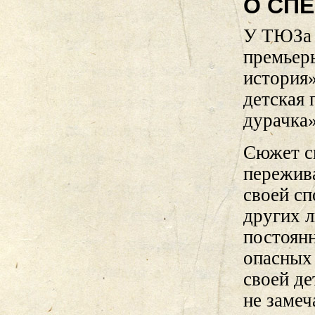
О СП
У ТЮЗа 
премьеры
история»
детская
дурачка»
Сюжет с
пережив
своей сп
других л
постоянн
опасных 
своей де
не замеч