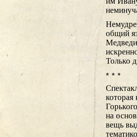
им Ивану
неминуча
Немудрен
общий яз
Медведиц
искренно
Только д
* * *
Спектакл
которая
Горького
на основ
вещь выд
тематико