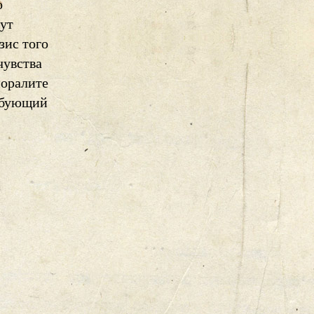
о
дут
зис того
чувства
моралите
ребующий