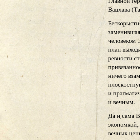
Главной ге
Вацлава (Т
Бескорыстн
заменившая
человеком 
план выходи
ревности с
привязаннос
ничего взам
плоскостну
и прагмати
и вечным.
Да и сама В
экономкой,
вечных ценн