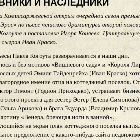
ВНИКИ И НАСЛЕДНИКИ
и Комиссаржевской открыл очередной сезон премь
«Эрос» по пьесе чешского драматурга второй поло
 Когоута в постановке Игоря Коняева. Центральную
 сыграл Иван Краско.
есы Павла Когоута разворачивается в наши дни.
лось и без мотивов «Вишневого сада» и «Короля Ли
рослых детей Эмиля Гайденрейха (Иван Краско) хот
 загородное имение отца на коттеджный поселок. С
ктор Эгмонт (Родион Приходько), устраивает бизне
 этого проекта для сестер Эстер (Елена Симонова)
(Ольга Арикова) и брата Эдуарда (Владимир Крылов
артину «Венера, бреющая ноги в ванной».
ующийся на экран план коттеджного поселка выгля
льное предложение с какого-нибудь сайта недвижим