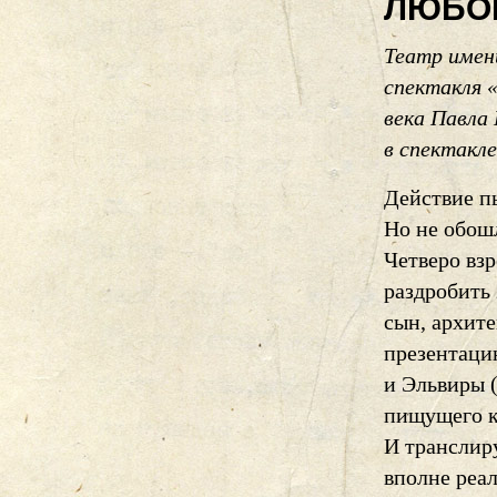
ЛЮБО
Театр имен
спектакля 
века Павла
в спектакле
Действие пь
Но не обош
Четверо вз
раздробить
сын, архите
презентацию
и Эльвиры 
пищущего к
И транслир
вполне реа