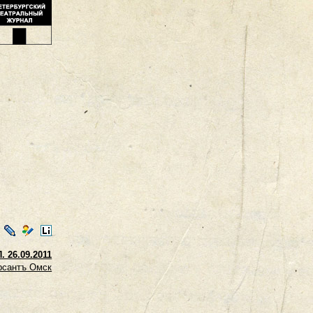
ontakte
LiveJournal
Мой
LiveInternet
Мир
 26.09.2011
рсантъ Омск