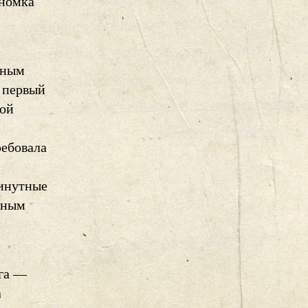
ономка
нным
 первый
ной
ребовала
минутные
дным
ага —
а