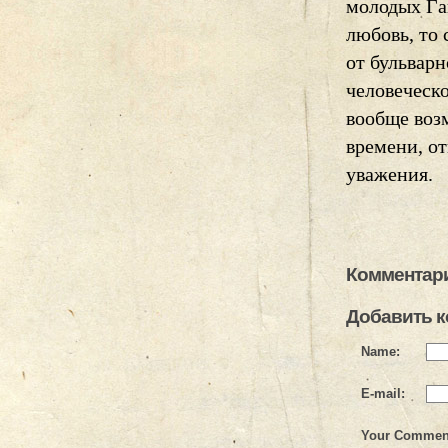
молодых Га
любовь, то 
от бульварн
человеческо
вообще воз
времени, о
уважения.
Комментари
Добавить 
Name:
E-mail:
Your Commen