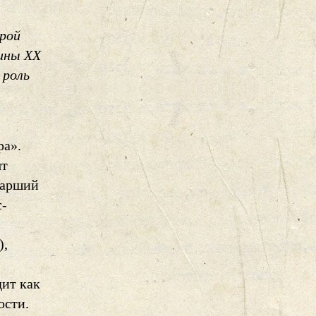
ерой
вины ХХ
 роль
ра».
ят
тарший
с-
),
дит как
ости.