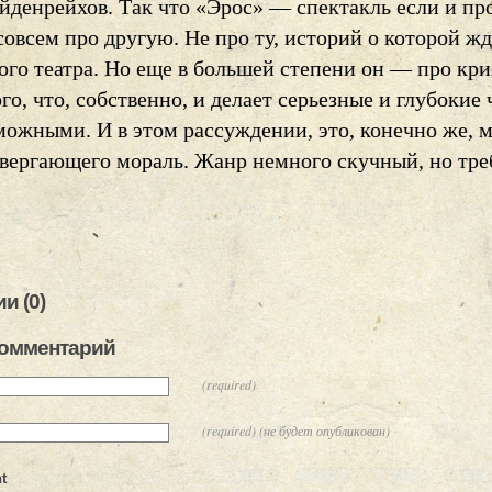
йденрейхов. Так что «Эрос» — спектакль если и пр
совсем про другую. Не про ту, историй о которой ж
ого театра. Но еще в большей степени он — про кри
го, что, собственно, и делает серьезные и глубокие 
можными. И в этом рассуждении, это, конечно же, 
твергающего мораль. Жанр немного скучный, но т
и (0)
комментарий
(required)
(required) (не будет опубликован)
t