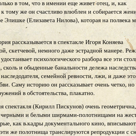
олько в том, что в имении еще живет отец, и, как
 к тому же он счастливо влюблен и собирается жен
ре Элишке (Елизавета Нилова), которая на полвека 
ория рассказывается в спектакле Игоря Коняева
ой, скетчевой, немного даже эстрадной манере. Ре
 удостаивает психологического разбора все эти стол
, сколь и обыденные банальности дележа наследств
наследодателя, семейной ревности, лжи, и даже эт
ви. Саму историю он рассказывает очень четко, но 
ужений в обстоятельства, плакатно.
я спектакля (Кирилл Пискунов) очень геометрична,
я черными и белыми ширмами-полотнищами на жес
орые, как в кадры документального кино, вписывают
а эти же полотнища транслируются репродукции с 