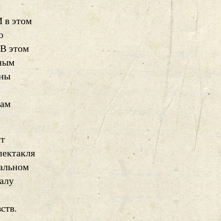
 в этом
о
 В этом
чным
ены
там
ит
пектакля
еальном
алу
ств.