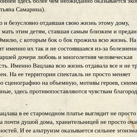
роиней здесь более чем неожиданно оказывается эк
атьяна Самарина).
о и безусловно отдавшая свою жизнь этому дому,
 мать этим детям, ставшая самым близким и преда
Эмилю, с которым бок о бок прожила всю жизнь. На
т именно их так и не состоявшаяся из-за болезнен
таршей дочери любовь и многолетняя человеческая
ть. Именно Вацлава всю жизнь отдавала все и не т
ен. На ее территории спектакль не просто меняет
ю сценографию на объемную, мотивы героев, сию
чные, здесь противопоставляются чувствам благоро
ацлава в ее старомодном платье выглядит не просто
 а почти душой дома, хранительницей не просто оч
остей. И ее альтруизм оказывается сильнее эгоизм