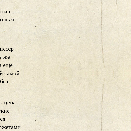
иться
моложе
жиссер
ь же
а еще
ой самой
без
 cцена
ткие
ся
сюжетами