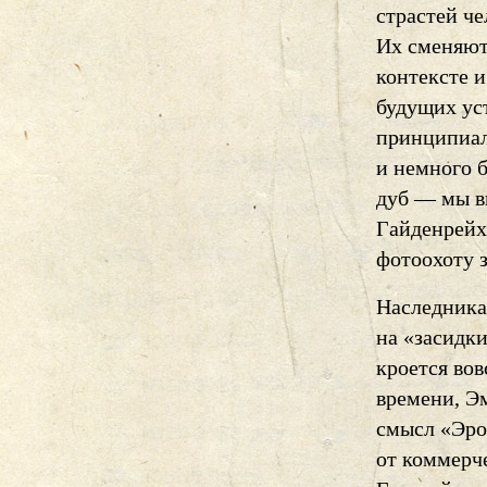
страстей ч
Их сменяют
контексте 
будущих ус
принципиал
и немного 
дуб — мы ви
Гайденрейха
фотоохоту 
Наследникам
на «засидки
кроется вов
времени, Э
смысл «Эро
от коммерч