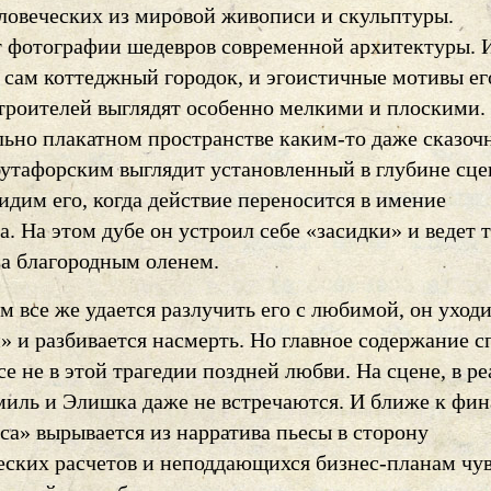
еловеческих из мировой живописи и скульптуры.
 фотографии шедевров современной архитектуры. И
и сам коттеджный городок, и эгоистичные мотивы ег
троителей выглядят особенно мелкими и плоскими.
ьно плакатном пространстве каким-то даже сказо
бутафорским выглядит установленный в глубине сц
дим его, когда действие переносится в имение
. На этом дубе он устроил себе «засидки» и ведет 
за благородным оленем.
 все же удается разлучить его с любимой, он уход
» и разбивается насмерть. Но главное содержание с
се не в этой трагедии поздней любви. На сцене, в р
миль и Элишка даже не встречаются. И ближе к фин
са» вырывается из нарратива пьесы в сторону
еских расчетов и неподдающихся бизнес-планам чув