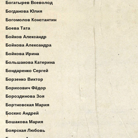
Богатырев Всеволод
Богданова Юлия
Богомолов Константин
Боева Тата
Бойков Александр
Бойкова Александра
Бойкова Ирина
Большакова Катерина
Бондаренко Сергей
Борзенко Виктор
Борисович Фёдор
Бороздинова Зоя
Бортновская Мария
Боскис Андрей
Бошакова Мария
Боярская Любовь