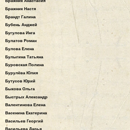
Бражник Анастасия
Бражник Настя
Брандт Галина
Бубень Анджей
Бугулова Инга
Булатов Роман
Булова Елена
Булыгина Татьяна
Буровская Полина
Бурулёва Юлия
Бутусов Юрий
Быкова Ольга
Быстрых Александр
Валентинова Елена
Васенина Екатерина
Васильев Георгий
Васильева Дарья