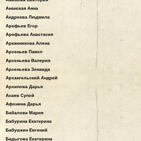
Ананская Анна
Андреева Людмила
Арефьев Егор
Арефьева Анастасия
Арканникова Алина
Арсеньев Павел
Арсеньева Валерия
Арсеньева Зинаида
Архангельский Андрей
Архипова Дарья
Асаев Супой
Афонина Дарья
Бабалова Мария
Бабурина Екатерина
Бабушкин Евгений
Бадыгова Екатерина