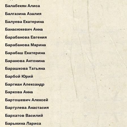
Балабекян Алиса
Балгазина Азалия
Балуева Екатерина
Банасюкевич Анна
Барабанова Евгения
Барабанова Марина
Барабаш Екатерина
Баранова Антонина
Барашкова Татьяна
Барбой Юрий
Баргман Александр
Баркова Анна
Бартошевич Алексей
Бартулева Анастасия
Бархатов Василий
Барыкина Лариса