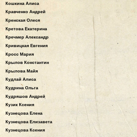
Кошкина Алиса
Кравченко Андрей
Кренская Олеся
Кретова Екатерина
Кречмер Александр
Кривицкая Евгения
Кросс Мария
Крылов Константин
Крылова Майя
Кудлай Алиса
Кудрина Ольга
Кудряшов Андрей
Кузик Ксения
Кузнецова Елена
Кузнецова Елизавета
Кузнецова Ксения