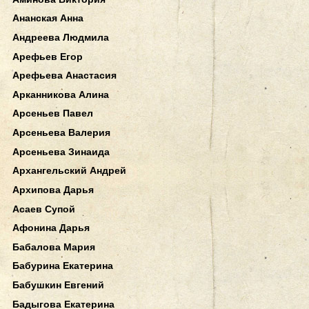
Ананская Анна
Андреева Людмила
Арефьев Егор
Арефьева Анастасия
Арканникова Алина
Арсеньев Павел
Арсеньева Валерия
Арсеньева Зинаида
Архангельский Андрей
Архипова Дарья
Асаев Супой
Афонина Дарья
Бабалова Мария
Бабурина Екатерина
Бабушкин Евгений
Бадыгова Екатерина