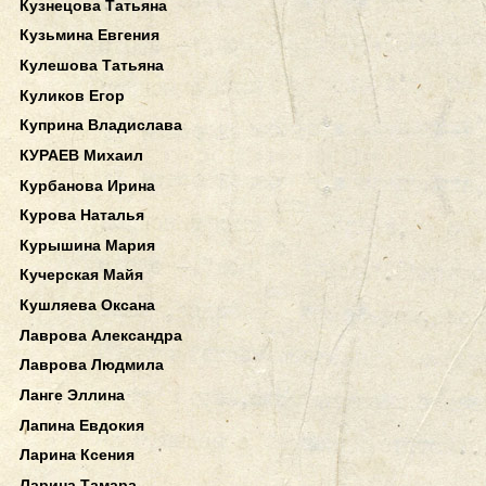
Кузнецова Татьяна
Кузьмина Евгения
Кулешова Татьяна
Куликов Егор
Куприна Владислава
КУРАЕВ Михаил
Курбанова Ирина
Курова Наталья
Курышина Мария
Кучерская Майя
Кушляева Оксана
Лаврова Александра
Лаврова Людмила
Ланге Эллина
Лапина Евдокия
Ларина Ксения
Ларина Тамара