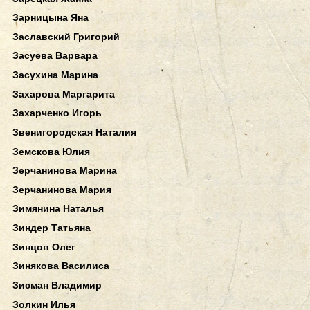
Зарницына Яна
Заславский Григорий
Засуева Варвара
Засухина Марина
Захарова Маргарита
Захарченко Игорь
Звенигородская Наталия
Земскова Юлия
Зерчанинова Марина
Зерчанинова Мария
Зимянина Наталья
Зиндер Татьяна
Зинцов Олег
Зинякова Василиса
Зисман Владимир
Золкин Илья