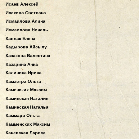
Исаев Алексей
Исакова Светлана
Исмаилова Алина
Исмаилова Нинель
Кавлак Елена
Кадырова Айсылу
Казакова Валентина
Казарина Анна
Калинина Ирина
Камастра Ольга
Каменских Максим
Каминская Наталия
Каминская Наталья
Каммари Ольга
Камменских Максим
Каневская Лариса