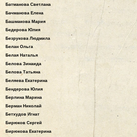
Батманова Светлана
Бачманова Елена
Башмакова Мария
Бедерова Юлия
Безрукова Людмила
Белан Ольга
Белая Наталья
Белова Зинаида
Белова Татьяна
Беляева Екатерина
Бендерова Юлия
Берлина Марина
Берман Николай
Бетхудов Игнат
Бирюков Сергей
Бирюкова Екатерина