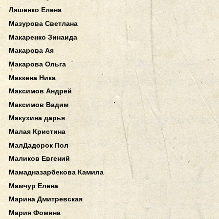
Ляшенко Елена
Мазурова Светлана
Макаренко Зинаида
Макарова Ая
Макарова Ольга
Маккена Ника
Максимов Андрей
Максимов Вадим
Макухина дарья
Малая Кристина
МалДадорок Пол
Маликов Евгений
Мамадназарбекова Камила
Мамчур Елена
Марина Дмитревская
Мария Фомина