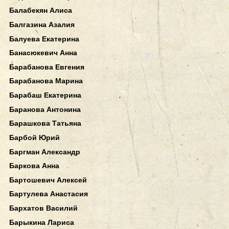
Балабекян Алиса
Балгазина Азалия
Балуева Екатерина
Банасюкевич Анна
Барабанова Евгения
Барабанова Марина
Барабаш Екатерина
Баранова Антонина
Барашкова Татьяна
Барбой Юрий
Баргман Александр
Баркова Анна
Бартошевич Алексей
Бартулева Анастасия
Бархатов Василий
Барыкина Лариса