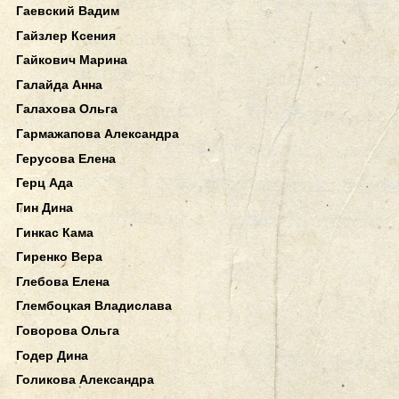
Гаевский Вадим
Гайзлер Ксения
Гайкович Марина
Галайда Анна
Галахова Ольга
Гармажапова Александра
Герусова Елена
Герц Ада
Гин Дина
Гинкас Кама
Гиренко Вера
Глебова Елена
Глембоцкая Владислава
Говорова Ольга
Годер Дина
Голикова Александра