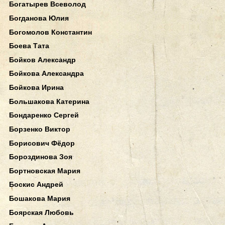
Богатырев Всеволод
Богданова Юлия
Богомолов Константин
Боева Тата
Бойков Александр
Бойкова Александра
Бойкова Ирина
Большакова Катерина
Бондаренко Сергей
Борзенко Виктор
Борисович Фёдор
Бороздинова Зоя
Бортновская Мария
Боскис Андрей
Бошакова Мария
Боярская Любовь