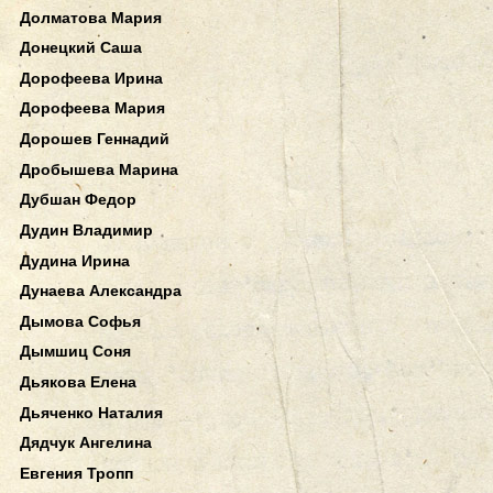
Долматова Мария
Донецкий Саша
Дорофеева Ирина
Дорофеева Мария
Дорошев Геннадий
Дробышева Марина
Дубшан Федор
Дудин Владимир
Дудина Ирина
Дунаева Александра
Дымова Софья
Дымшиц Соня
Дьякова Елена
Дьяченко Наталия
Дядчук Ангелина
Евгения Тропп