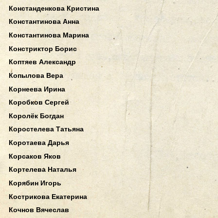
Констанденкова Кристина
Константинова Анна
Константинова Марина
Констриктор Борис
Коптяев Александр
Копылова Вера
Корнеева Ирина
Коробков Сергей
Королёк Богдан
Коростелева Татьяна
Коротаева Дарья
Корсаков Яков
Кортелева Наталья
Корябин Игорь
Кострикова Екатерина
Кочнов Вячеслав