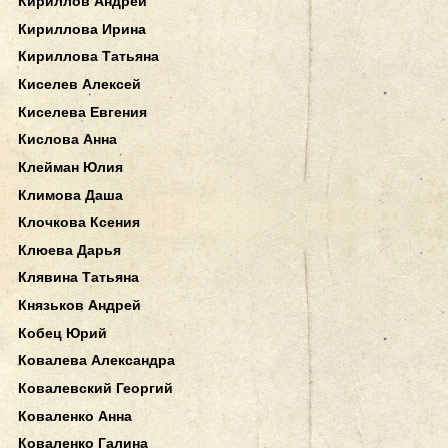
Кириллов Андрей
Кириллова Ирина
Кириллова Татьяна
Киселев Алексей
Киселева Евгения
Кислова Анна
Клейман Юлия
Климова Даша
Клочкова Ксения
Клюева Дарья
Клявина Татьяна
Князьков Андрей
Кобец Юрий
Ковалева Александра
Ковалевский Георгий
Коваленко Анна
Коваленко Галина