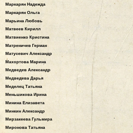
Маркарян Надежда
Маркарян Ольга
Марьина Любовь
Матвеев Кирилл
Матвиенко Кристина
Матреничев Герман
Матусевич Александр
Махортова Марина
Медведев Александр
Медведева Дарья
Меделец Татьяна
Меньшикова Ирина
Минина Елизавета
Минкин Александр
Мирзакеева Гульмира
Миронова Татьяна