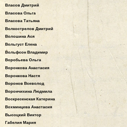
Власов Дмитрий
Власова Ольга
Власова Татьяна
Волкострелов Дмитрий
Волошина Ася
Вольгуст Елена
Вольфсон Владимир
Воробьева Ольга
Воронкова Анастасия
Воронкова Настя
Воронов Всеволод
Ворончихина Людмила
Воскресенская Катерина
Вохминцева Анастасия
Высоцкий Виктор
Габелия Мария