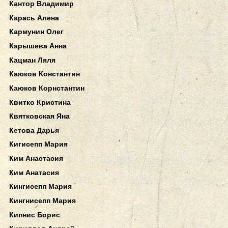
Кантор Владимир
Карась Алена
Кармунин Олег
Карышева Анна
Кацман Ляля
Каюков Константин
Каюков Корнстантин
Квитко Кристина
Квятковская Яна
Кетова Дарья
Кигисепп Мария
Ким Анастасия
Ким Анатасия
Кингисепп Мария
Кингнисепп Мария
Кипнис Борис