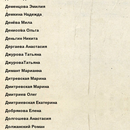
Деменцова Эмилия
Демкина Надежда
Денёва Мила
Денисова Ольга
Деньгин Никита
Дергаева Анастасия
Джурова Татьяна
ДжуроваТатьяна
Димант Марианна
Дитревская Марина
Дмитревская Марина
Дмитриев Олег
Дмитриевская Екатерина
Добрякова Елена
Долгошева Анастасия
Должанский Роман