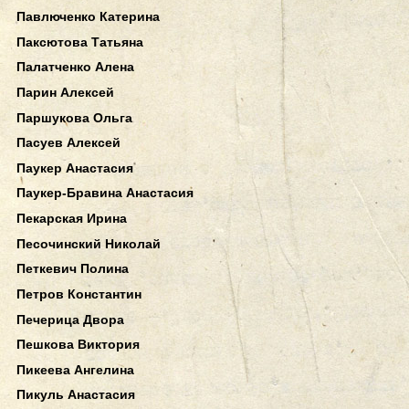
Павлюченко Катерина
Паксютова Татьяна
Палатченко Алена
Парин Алексей
Паршукова Ольга
Пасуев Алексей
Паукер Анастасия
Паукер-Бравина Анастасия
Пекарская Ирина
Песочинский Николай
Петкевич Полина
Петров Константин
Печерица Двора
Пешкова Виктория
Пикеева Ангелина
Пикуль Анастасия