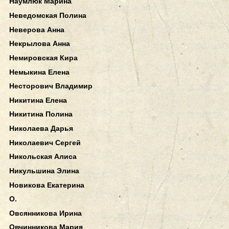
Наумлюк Марина
Неведомская Полина
Неверова Анна
Некрылова Анна
Немировская Кира
Немыкина Елена
Несторович Владимир
Никитина Елена
Никитина Полина
Николаева Дарья
Николаевич Сергей
Никольская Алиса
Никульшина Элина
Новикова Екатерина
О.
Овсянникова Ирина
Овчинникова Мария