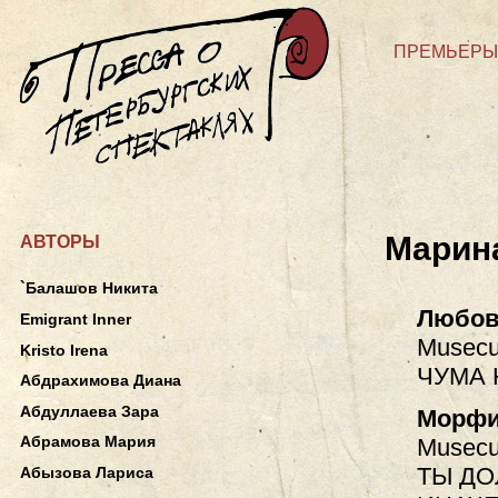
ПРЕМЬЕРЫ
Марин
АВТОРЫ
`Балашов Никита
Любов
Emigrant Inner
Musecu
Kristo Irena
ЧУМА 
Абдрахимова Диана
Абдуллаева Зара
Морф
Абрамова Мария
Musecu
ТЫ ДО
Абызова Лариса