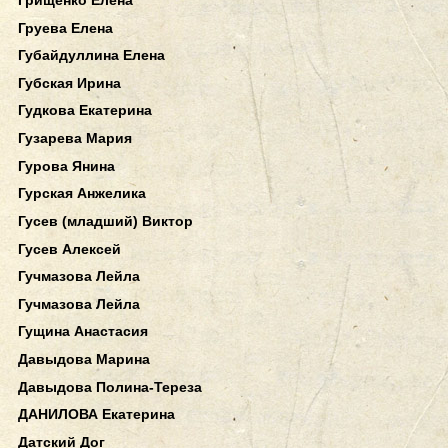
Груева Елена
Губайдуллина Елена
Губская Ирина
Гудкова Екатерина
Гузарева Мария
Гурова Янина
Гурская Анжелика
Гусев (младший) Виктор
Гусев Алексей
Гучмазова Лейла
Гучмазова Лейла
Гущина Анастасия
Давыдова Марина
Давыдова Полина-Тереза
ДАНИЛОВА Екатерина
Датский Дог