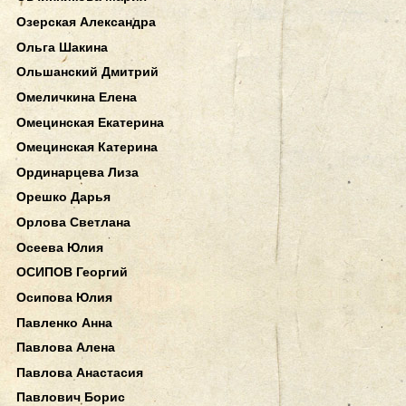
Озерская Александра
Ольга Шакина
Ольшанский Дмитрий
Омеличкина Елена
Омецинская Екатерина
Омецинская Катерина
Ординарцева Лиза
Орешко Дарья
Орлова Светлана
Осеева Юлия
ОСИПОВ Георгий
Осипова Юлия
Павленко Анна
Павлова Алена
Павлова Анастасия
Павлович Борис