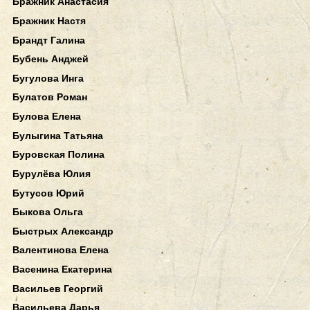
Бражник Анастасия
Бражник Настя
Брандт Галина
Бубень Анджей
Бугулова Инга
Булатов Роман
Булова Елена
Булыгина Татьяна
Буровская Полина
Бурулёва Юлия
Бутусов Юрий
Быкова Ольга
Быстрых Александр
Валентинова Елена
Васенина Екатерина
Васильев Георгий
Васильева Дарья