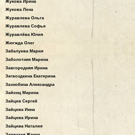
Жукова Ирина
Жукова Лена
Журавлева Ольга
Журавлева Софья
Журавлёва Юлия
Жюгжда Олег
Забалуева Мария
Заболотняя Марина
Завгородняя Ирина
Загвоздкина Екатерина
Зазнобина Александра
Зайонц Марина
Зайцев Сергей
Зайцева Инна
Зайцева Ирина
Зайцева Наталия
Зарецкая Жанна