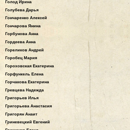
Голод Ирина
Голубева Дарья
Гончаренко Алексей
Гончарова Янина
Горбунова Анна
Гордеева Анна
Гореликов Андрей
Горобец Мария
Гороховская Екатерина
Горфункель Елена
Горчакова Екатерина
Гревцева Надежда
Григорьев Илья
Григорьева Анастасия
Григорян Анаит
Гриневецкий Евгений
Грищенко Елена