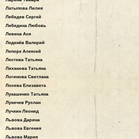
Латыпова Лилия
Лебедев Сергей
Лебедина Любовь
Левина Ася
Леденёв Валерий
Лепорк Алексей
Лестева Татьяна
Лиханова Татьяна
Логинова Светлана
Лосева Елизавета
Лукашенко Татьяна
Лукичев Руслан
Лучкин Леонид
Львова Дарина
Львова Евгения
Львова Мария