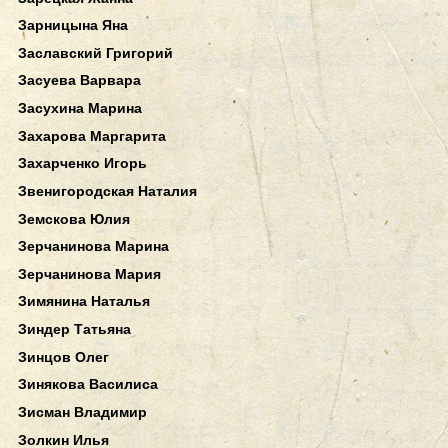
Зарницына Яна
Заславский Григорий
Засуева Варвара
Засухина Марина
Захарова Маргарита
Захарченко Игорь
Звенигородская Наталия
Земскова Юлия
Зерчанинова Марина
Зерчанинова Мария
Зимянина Наталья
Зиндер Татьяна
Зинцов Олег
Зинякова Василиса
Зисман Владимир
Золкин Илья