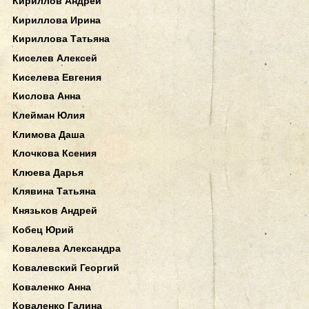
Кириллов Андрей
Кириллова Ирина
Кириллова Татьяна
Киселев Алексей
Киселева Евгения
Кислова Анна
Клейман Юлия
Климова Даша
Клочкова Ксения
Клюева Дарья
Клявина Татьяна
Князьков Андрей
Кобец Юрий
Ковалева Александра
Ковалевский Георгий
Коваленко Анна
Коваленко Галина