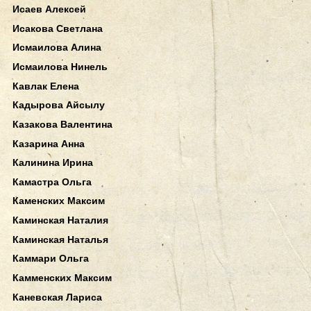
Исаев Алексей
Исакова Светлана
Исмаилова Алина
Исмаилова Нинель
Кавлак Елена
Кадырова Айсылу
Казакова Валентина
Казарина Анна
Калинина Ирина
Камастра Ольга
Каменских Максим
Каминская Наталия
Каминская Наталья
Каммари Ольга
Камменских Максим
Каневская Лариса