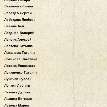
Латыпова Лилия
Лебедев Сергей
Лебедина Любовь
Левина Ася
Леденёв Валерий
Лепорк Алексей
Лестева Татьяна
Лиханова Татьяна
Логинова Светлана
Лосева Елизавета
Лукашенко Татьяна
Лукичев Руслан
Лучкин Леонид
Львова Дарина
Львова Евгения
Львова Мария