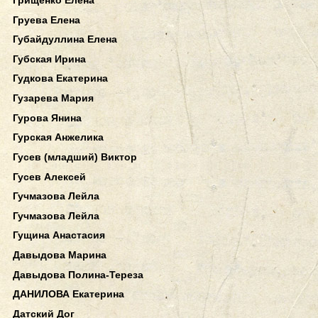
Груева Елена
Губайдуллина Елена
Губская Ирина
Гудкова Екатерина
Гузарева Мария
Гурова Янина
Гурская Анжелика
Гусев (младший) Виктор
Гусев Алексей
Гучмазова Лейла
Гучмазова Лейла
Гущина Анастасия
Давыдова Марина
Давыдова Полина-Тереза
ДАНИЛОВА Екатерина
Датский Дог