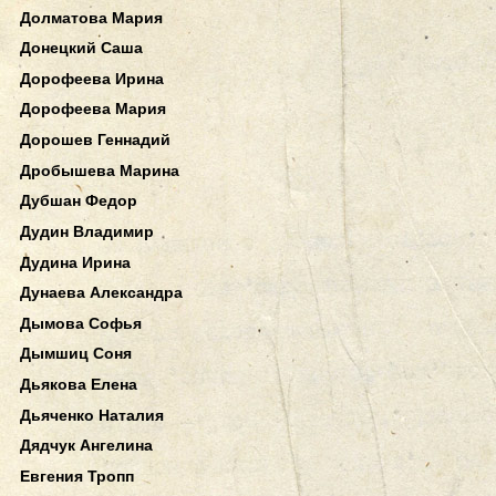
Долматова Мария
Донецкий Саша
Дорофеева Ирина
Дорофеева Мария
Дорошев Геннадий
Дробышева Марина
Дубшан Федор
Дудин Владимир
Дудина Ирина
Дунаева Александра
Дымова Софья
Дымшиц Соня
Дьякова Елена
Дьяченко Наталия
Дядчук Ангелина
Евгения Тропп