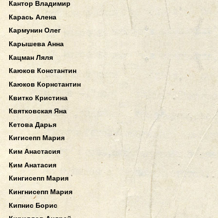
Кантор Владимир
Карась Алена
Кармунин Олег
Карышева Анна
Кацман Ляля
Каюков Константин
Каюков Корнстантин
Квитко Кристина
Квятковская Яна
Кетова Дарья
Кигисепп Мария
Ким Анастасия
Ким Анатасия
Кингисепп Мария
Кингнисепп Мария
Кипнис Борис