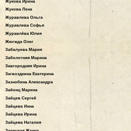
Жукова Ирина
Жукова Лена
Журавлева Ольга
Журавлева Софья
Журавлёва Юлия
Жюгжда Олег
Забалуева Мария
Заболотняя Марина
Завгородняя Ирина
Загвоздкина Екатерина
Зазнобина Александра
Зайонц Марина
Зайцев Сергей
Зайцева Инна
Зайцева Ирина
Зайцева Наталия
Зарецкая Жанна