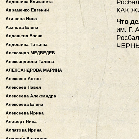
Росбал
Авдошина Елизавета
КАК Ж
Авраменко Евгений
Агишева Нина
Что д
Азанова Елена
им. Г. 
Алдашева Елена
Росбал
Алдошина Татьяна
ЧЕРНЫ
Александр МЕДВЕДЕВ
Александрова Галина
АЛЕКСАНДРОВА МАРИНА
Алексеев Антон
Алексеев Павел
Алексеева Александра
Алексеева Елена
Алексеева Ирина
Аловерт Нина
Алпатова Ирина
Аминова Виктория