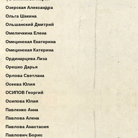
Озерская Александра
Ольга Шакина
Ольшанский Дмитрий
Омеличкина Елена
Омецинская Екатерина
Омецинская Катерина
Ординарцева Лиза
Орешко Дарья
Орлова Светлана
Осеева Юлия
ОСИПОВ Георгий
Осипова Юлия
Павленко Анна
Павлова Алена
Павлова Анастасия
Павлович Борис