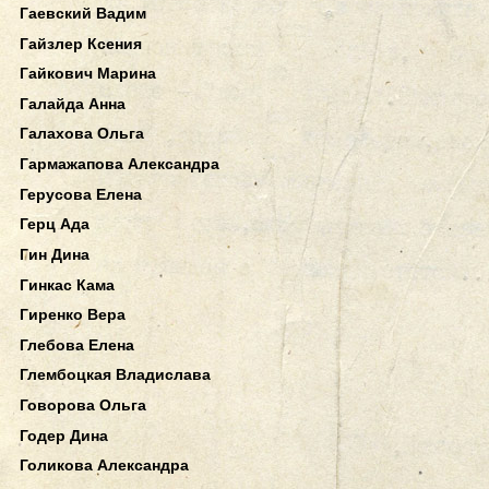
Гаевский Вадим
Гайзлер Ксения
Гайкович Марина
Галайда Анна
Галахова Ольга
Гармажапова Александра
Герусова Елена
Герц Ада
Гин Дина
Гинкас Кама
Гиренко Вера
Глебова Елена
Глембоцкая Владислава
Говорова Ольга
Годер Дина
Голикова Александра