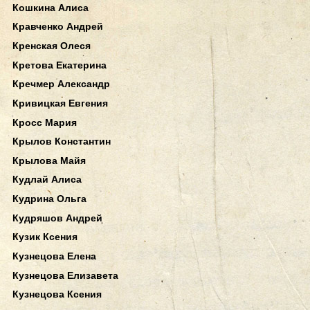
Кошкина Алиса
Кравченко Андрей
Кренская Олеся
Кретова Екатерина
Кречмер Александр
Кривицкая Евгения
Кросс Мария
Крылов Константин
Крылова Майя
Кудлай Алиса
Кудрина Ольга
Кудряшов Андрей
Кузик Ксения
Кузнецова Елена
Кузнецова Елизавета
Кузнецова Ксения