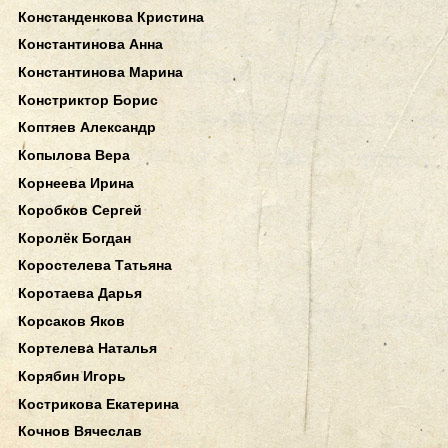
Констанденкова Кристина
Константинова Анна
Константинова Марина
Констриктор Борис
Коптяев Александр
Копылова Вера
Корнеева Ирина
Коробков Сергей
Королёк Богдан
Коростелева Татьяна
Коротаева Дарья
Корсаков Яков
Кортелева Наталья
Корябин Игорь
Кострикова Екатерина
Кочнов Вячеслав