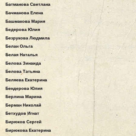
Батманова Светлана
Бачманова Елена
Башмакова Мария
Бедерова Юлия
Безрукова Людмила
Белан Ольга
Белая Наталья
Белова Зинаида
Белова Татьяна
Беляева Екатерина
Бендерова Юлия
Берлина Марина
Берман Николай
Бетхудов Игнат
Бирюков Сергей
Бирюкова Екатерина