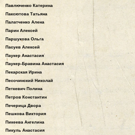
Павлюченко Катерина
Паксютова Татьяна
Палатченко Алена
Парин Алексей
Паршукова Ольга
Пасуев Алексей
Паукер Анастасия
Паукер-Бравина Анастасия
Пекарская Ирина
Песочинский Николай
Петкевич Полина
Петров Константин
Печерица Двора
Пешкова Виктория
Пикеева Ангелина
Пикуль Анастасия