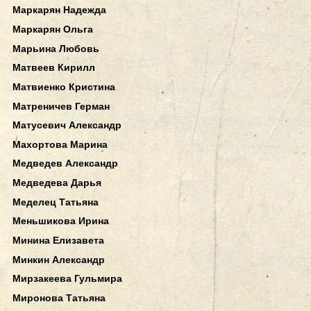
Маркарян Надежда
Маркарян Ольга
Марьина Любовь
Матвеев Кирилл
Матвиенко Кристина
Матреничев Герман
Матусевич Александр
Махортова Марина
Медведев Александр
Медведева Дарья
Меделец Татьяна
Меньшикова Ирина
Минина Елизавета
Минкин Александр
Мирзакеева Гульмира
Миронова Татьяна