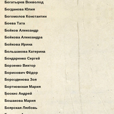
Богатырев Всеволод
Богданова Юлия
Богомолов Константин
Боева Тата
Бойков Александр
Бойкова Александра
Бойкова Ирина
Большакова Катерина
Бондаренко Сергей
Борзенко Виктор
Борисович Фёдор
Бороздинова Зоя
Бортновская Мария
Боскис Андрей
Бошакова Мария
Боярская Любовь