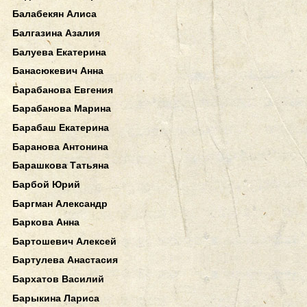
Балабекян Алиса
Балгазина Азалия
Балуева Екатерина
Банасюкевич Анна
Барабанова Евгения
Барабанова Марина
Барабаш Екатерина
Баранова Антонина
Барашкова Татьяна
Барбой Юрий
Баргман Александр
Баркова Анна
Бартошевич Алексей
Бартулева Анастасия
Бархатов Василий
Барыкина Лариса