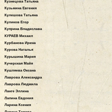
Кузнецова Татьяна
Кузьмина Евгения
Кулешова Татьяна
Куликов Егор
Куприна Владислава
КУРАЕВ Михаил
Курбанова Ирина
Курова Наталья
Курышина Мария
Кучерская Майя
Кушляева Оксана
Лаврова Александра
Лаврова Людмила
Ланге Эллина
Лапина Евдокия
Ларина Ксения
Ларина Тамара