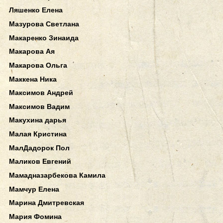
Ляшенко Елена
Мазурова Светлана
Макаренко Зинаида
Макарова Ая
Макарова Ольга
Маккена Ника
Максимов Андрей
Максимов Вадим
Макухина дарья
Малая Кристина
МалДадорок Пол
Маликов Евгений
Мамадназарбекова Камила
Мамчур Елена
Марина Дмитревская
Мария Фомина