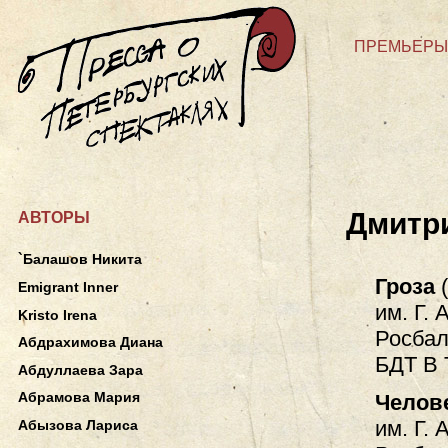
ПРЕМЬЕРЫ
Дмитр
АВТОРЫ
`Балашов Никита
Гроза
(
Emigrant Inner
им. Г. 
Kristo Irena
Росбал
Абдрахимова Диана
БДТ В
Абдуллаева Зара
Абрамова Мария
Челов
им. Г. 
Абызова Лариса