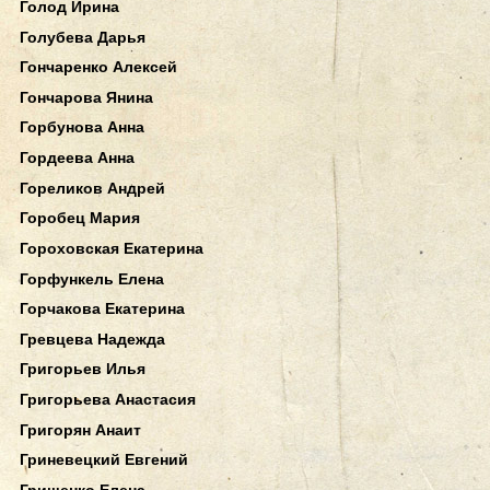
Голод Ирина
Голубева Дарья
Гончаренко Алексей
Гончарова Янина
Горбунова Анна
Гордеева Анна
Гореликов Андрей
Горобец Мария
Гороховская Екатерина
Горфункель Елена
Горчакова Екатерина
Гревцева Надежда
Григорьев Илья
Григорьева Анастасия
Григорян Анаит
Гриневецкий Евгений
Грищенко Елена