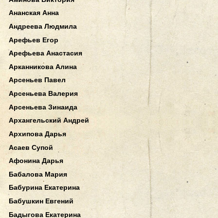
Ананская Анна
Андреева Людмила
Арефьев Егор
Арефьева Анастасия
Арканникова Алина
Арсеньев Павел
Арсеньева Валерия
Арсеньева Зинаида
Архангельский Андрей
Архипова Дарья
Асаев Супой
Афонина Дарья
Бабалова Мария
Бабурина Екатерина
Бабушкин Евгений
Бадыгова Екатерина