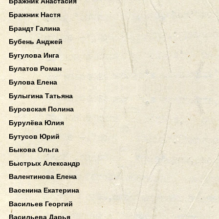
Бражник Анастасия
Бражник Настя
Брандт Галина
Бубень Анджей
Бугулова Инга
Булатов Роман
Булова Елена
Булыгина Татьяна
Буровская Полина
Бурулёва Юлия
Бутусов Юрий
Быкова Ольга
Быстрых Александр
Валентинова Елена
Васенина Екатерина
Васильев Георгий
Васильева Дарья