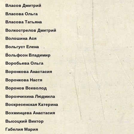
Власов Дмитрий
Власова Ольга
Власова Татьяна
Волкострелов Дмитрий
Волошина Ася
Вольгуст Елена
Вольфсон Владимир
Воробьева Ольга
Воронкова Анастасия
Воронкова Настя
Воронов Всеволод
Ворончихина Людмила
Воскресенская Катерина
Вохминцева Анастасия
Высоцкий Виктор
Габелия Мария