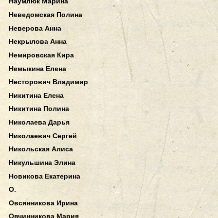
Наумлюк Марина
Неведомская Полина
Неверова Анна
Некрылова Анна
Немировская Кира
Немыкина Елена
Несторович Владимир
Никитина Елена
Никитина Полина
Николаева Дарья
Николаевич Сергей
Никольская Алиса
Никульшина Элина
Новикова Екатерина
О.
Овсянникова Ирина
Овчинникова Мария