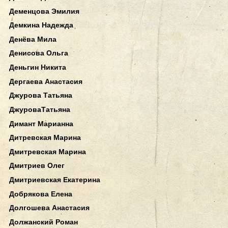
Деменцова Эмилия
Демкина Надежда
Денёва Мила
Денисова Ольга
Деньгин Никита
Дергаева Анастасия
Джурова Татьяна
ДжуроваТатьяна
Димант Марианна
Дитревская Марина
Дмитревская Марина
Дмитриев Олег
Дмитриевская Екатерина
Добрякова Елена
Долгошева Анастасия
Должанский Роман