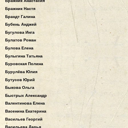
Бражник Анастасия
Бражник Настя
Брандт Галина
Бубень Анджей
Бугулова Инга
Булатов Роман
Булова Елена
Булыгина Татьяна
Буровская Полина
Бурулёва Юлия
Бутусов Юрий
Быкова Ольга
Быстрых Александр
Валентинова Елена
Васенина Екатерина
Васильев Георгий
Васильева Дарья