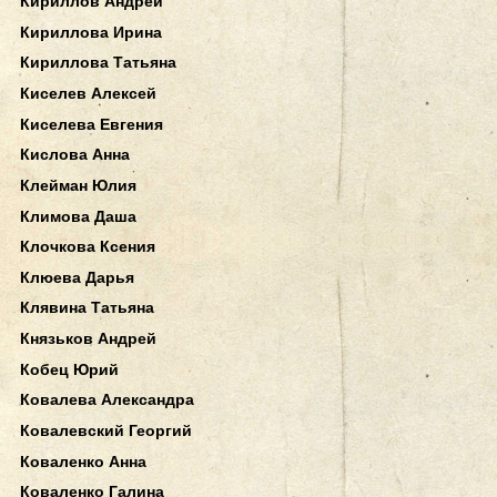
Кириллов Андрей
Кириллова Ирина
Кириллова Татьяна
Киселев Алексей
Киселева Евгения
Кислова Анна
Клейман Юлия
Климова Даша
Клочкова Ксения
Клюева Дарья
Клявина Татьяна
Князьков Андрей
Кобец Юрий
Ковалева Александра
Ковалевский Георгий
Коваленко Анна
Коваленко Галина