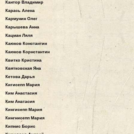
Кантор Владимир
Карась Алена
Кармунин Олег
Карышева Анна
Кацман Ляля
Каюков Константин
Каюков Корнстантин
Квитко Кристина
Квятковская Яна
Кетова Дарья
Кигисепп Мария
Ким Анастасия
Ким Анатасия
Кингисепп Мария
Кингнисепп Мария
Кипнис Борис