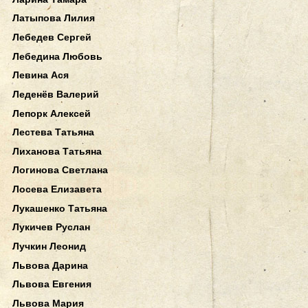
Латыпова Лилия
Лебедев Сергей
Лебедина Любовь
Левина Ася
Леденёв Валерий
Лепорк Алексей
Лестева Татьяна
Лиханова Татьяна
Логинова Светлана
Лосева Елизавета
Лукашенко Татьяна
Лукичев Руслан
Лучкин Леонид
Львова Дарина
Львова Евгения
Львова Мария