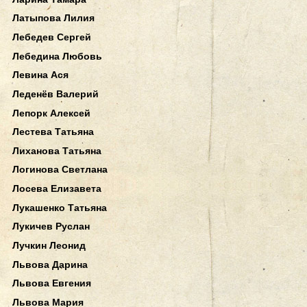
Латыпова Лилия
Лебедев Сергей
Лебедина Любовь
Левина Ася
Леденёв Валерий
Лепорк Алексей
Лестева Татьяна
Лиханова Татьяна
Логинова Светлана
Лосева Елизавета
Лукашенко Татьяна
Лукичев Руслан
Лучкин Леонид
Львова Дарина
Львова Евгения
Львова Мария