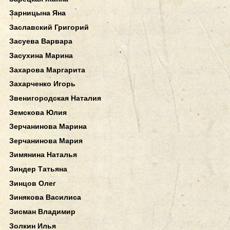
Зарницына Яна
Заславский Григорий
Засуева Варвара
Засухина Марина
Захарова Маргарита
Захарченко Игорь
Звенигородская Наталия
Земскова Юлия
Зерчанинова Марина
Зерчанинова Мария
Зимянина Наталья
Зиндер Татьяна
Зинцов Олег
Зинякова Василиса
Зисман Владимир
Золкин Илья