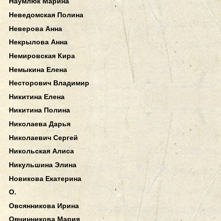
Наумлюк Марина
Неведомская Полина
Неверова Анна
Некрылова Анна
Немировская Кира
Немыкина Елена
Несторович Владимир
Никитина Елена
Никитина Полина
Николаева Дарья
Николаевич Сергей
Никольская Алиса
Никульшина Элина
Новикова Екатерина
О.
Овсянникова Ирина
Овчинникова Мария