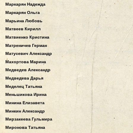
Маркарян Надежда
Маркарян Ольга
Марьина Любовь
Матвеев Кирилл
Матвиенко Кристина
Матреничев Герман
Матусевич Александр
Махортова Марина
Медведев Александр
Медведева Дарья
Меделец Татьяна
Меньшикова Ирина
Минина Елизавета
Минкин Александр
Мирзакеева Гульмира
Миронова Татьяна