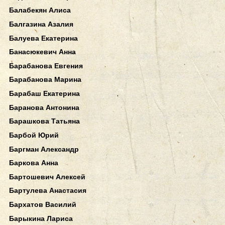
Балабекян Алиса
Балгазина Азалия
Балуева Екатерина
Банасюкевич Анна
Барабанова Евгения
Барабанова Марина
Барабаш Екатерина
Баранова Антонина
Барашкова Татьяна
Барбой Юрий
Баргман Александр
Баркова Анна
Бартошевич Алексей
Бартулева Анастасия
Бархатов Василий
Барыкина Лариса