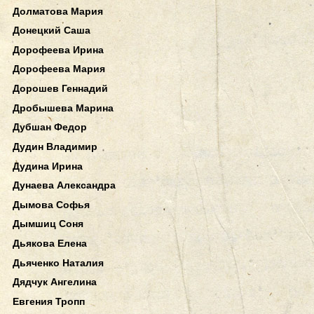
Долматова Мария
Донецкий Саша
Дорофеева Ирина
Дорофеева Мария
Дорошев Геннадий
Дробышева Марина
Дубшан Федор
Дудин Владимир
Дудина Ирина
Дунаева Александра
Дымова Софья
Дымшиц Соня
Дьякова Елена
Дьяченко Наталия
Дядчук Ангелина
Евгения Тропп