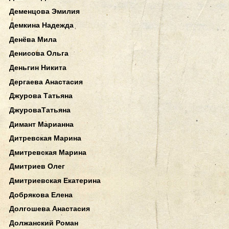
Деменцова Эмилия
Демкина Надежда
Денёва Мила
Денисова Ольга
Деньгин Никита
Дергаева Анастасия
Джурова Татьяна
ДжуроваТатьяна
Димант Марианна
Дитревская Марина
Дмитревская Марина
Дмитриев Олег
Дмитриевская Екатерина
Добрякова Елена
Долгошева Анастасия
Должанский Роман