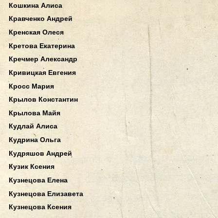
Кошкина Алиса
Кравченко Андрей
Кренская Олеся
Кретова Екатерина
Кречмер Александр
Кривицкая Евгения
Кросс Мария
Крылов Константин
Крылова Майя
Кудлай Алиса
Кудрина Ольга
Кудряшов Андрей
Кузик Ксения
Кузнецова Елена
Кузнецова Елизавета
Кузнецова Ксения