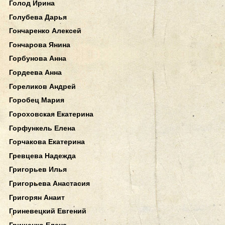
Голод Ирина
Голубева Дарья
Гончаренко Алексей
Гончарова Янина
Горбунова Анна
Гордеева Анна
Гореликов Андрей
Горобец Мария
Гороховская Екатерина
Горфункель Елена
Горчакова Екатерина
Гревцева Надежда
Григорьев Илья
Григорьева Анастасия
Григорян Анаит
Гриневецкий Евгений
Грищенко Елена