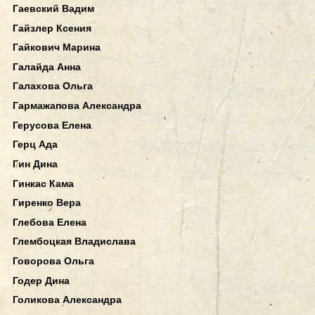
Гаевский Вадим
Гайзлер Ксения
Гайкович Марина
Галайда Анна
Галахова Ольга
Гармажапова Александра
Герусова Елена
Герц Ада
Гин Дина
Гинкас Кама
Гиренко Вера
Глебова Елена
Глембоцкая Владислава
Говорова Ольга
Годер Дина
Голикова Александра