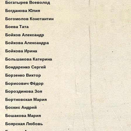
Богатырев Всеволод
Богданова Юлия
Богомолов Константин
Боева Тата
Бойков Александр
Бойкова Александра
Бойкова Ирина
Большакова Катерина
Бондаренко Сергей
Борзенко Виктор
Борисович Фёдор
Бороздинова Зоя
Бортновская Мария
Боскис Андрей
Бошакова Мария
Боярская Любовь