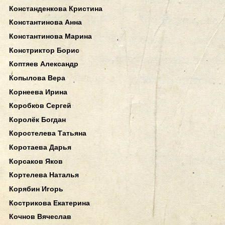
Констанденкова Кристина
Константинова Анна
Константинова Марина
Констриктор Борис
Коптяев Александр
Копылова Вера
Корнеева Ирина
Коробков Сергей
Королёк Богдан
Коростелева Татьяна
Коротаева Дарья
Корсаков Яков
Кортелева Наталья
Корябин Игорь
Кострикова Екатерина
Кочнов Вячеслав