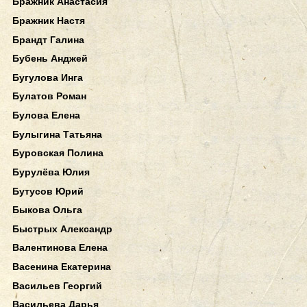
Бражник Анастасия
Бражник Настя
Брандт Галина
Бубень Анджей
Бугулова Инга
Булатов Роман
Булова Елена
Булыгина Татьяна
Буровская Полина
Бурулёва Юлия
Бутусов Юрий
Быкова Ольга
Быстрых Александр
Валентинова Елена
Васенина Екатерина
Васильев Георгий
Васильева Дарья