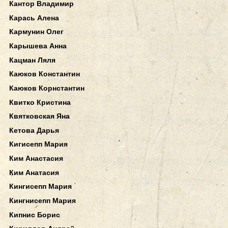
Кантор Владимир
Карась Алена
Кармунин Олег
Карышева Анна
Кацман Ляля
Каюков Константин
Каюков Корнстантин
Квитко Кристина
Квятковская Яна
Кетова Дарья
Кигисепп Мария
Ким Анастасия
Ким Анатасия
Кингисепп Мария
Кингнисепп Мария
Кипнис Борис