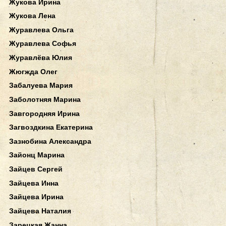
Жукова Ирина
Жукова Лена
Журавлева Ольга
Журавлева Софья
Журавлёва Юлия
Жюгжда Олег
Забалуева Мария
Заболотняя Марина
Завгородняя Ирина
Загвоздкина Екатерина
Зазнобина Александра
Зайонц Марина
Зайцев Сергей
Зайцева Инна
Зайцева Ирина
Зайцева Наталия
Зарецкая Жанна