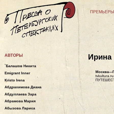
ПРЕМЬЕРЫ
Ирина
АВТОРЫ
`Балашов Никита
Москва—П
Emigrant Inner
tvkultura.r
ПУТЕШЕСТ
Kristo Irena
Абдрахимова Диана
Абдуллаева Зара
Абрамова Мария
Абызова Лариса