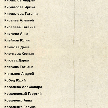
Кириллов Андрей
Кириллова Ирина
Кириллова Татьяна
Киселев Алексей
Киселева Евгения
Кислова Анна
Клейман Юлия
Климова Даша
Клочкова Ксения
Клюева Дарья
Клявина Татьяна
Князьков Андрей
Кобец Юрий
Ковалева Александра
Ковалевский Георгий
Коваленко Анна
Коваленко Галина