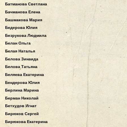
Батманова Светлана
Бачманова Елена
Башмакова Мария
Бедерова Юлия
Безрукова Людмила
Белан Ольга
Белая Наталья
Белова Зинаида
Белова Татьяна
Беляева Екатерина
Бендерова Юлия
Берлина Марина
Берман Николай
Бетхудов Игнат
Бирюков Сергей
Бирюкова Екатерина