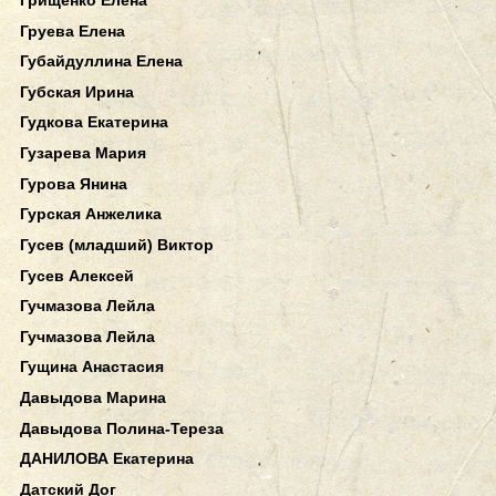
Груева Елена
Губайдуллина Елена
Губская Ирина
Гудкова Екатерина
Гузарева Мария
Гурова Янина
Гурская Анжелика
Гусев (младший) Виктор
Гусев Алексей
Гучмазова Лейла
Гучмазова Лейла
Гущина Анастасия
Давыдова Марина
Давыдова Полина-Тереза
ДАНИЛОВА Екатерина
Датский Дог