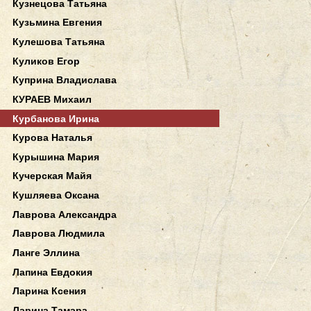
Кузнецова Татьяна
Кузьмина Евгения
Кулешова Татьяна
Куликов Егор
Куприна Владислава
КУРАЕВ Михаил
Курбанова Ирина
Курова Наталья
Курышина Мария
Кучерская Майя
Кушляева Оксана
Лаврова Александра
Лаврова Людмила
Ланге Эллина
Лапина Евдокия
Ларина Ксения
Ларина Тамара