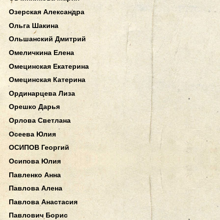
Озерская Александра
Ольга Шакина
Ольшанский Дмитрий
Омеличкина Елена
Омецинская Екатерина
Омецинская Катерина
Ординарцева Лиза
Орешко Дарья
Орлова Светлана
Осеева Юлия
ОСИПОВ Георгий
Осипова Юлия
Павленко Анна
Павлова Алена
Павлова Анастасия
Павлович Борис