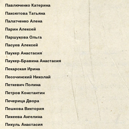
Павлюченко Катерина
Паксютова Татьяна
Палатченко Алена
Парин Алексей
Паршукова Ольга
Пасуев Алексей
Паукер Анастасия
Паукер-Бравина Анастасия
Пекарская Ирина
Песочинский Николай
Петкевич Полина
Петров Константин
Печерица Двора
Пешкова Виктория
Пикеева Ангелина
Пикуль Анастасия