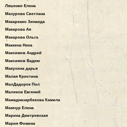
Ляшенко Елена
Мазурова Светлана
Макаренко Зинаида
Макарова Ая
Макарова Ольга
Маккена Ника
Максимов Андрей
Максимов Вадим
Макухина дарья
Малая Кристина
МалДадорок Пол
Маликов Евгений
Мамадназарбекова Камила
Мамчур Елена
Марина Дмитревская
Мария Фомина