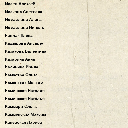
Исаев Алексей
Исакова Светлана
Исмаилова Алина
Исмаилова Нинель
Кавлак Елена
Кадырова Айсылу
Казакова Валентина
Казарина Анна
Калинина Ирина
Камастра Ольга
Каменских Максим
Каминская Наталия
Каминская Наталья
Каммари Ольга
Камменских Максим
Каневская Лариса