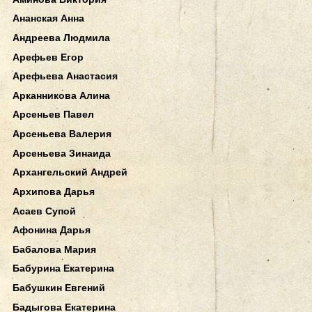
Ананская Анна
Андреева Людмила
Арефьев Егор
Арефьева Анастасия
Арканникова Алина
Арсеньев Павел
Арсеньева Валерия
Арсеньева Зинаида
Архангельский Андрей
Архипова Дарья
Асаев Супой
Афонина Дарья
Бабалова Мария
Бабурина Екатерина
Бабушкин Евгений
Бадыгова Екатерина