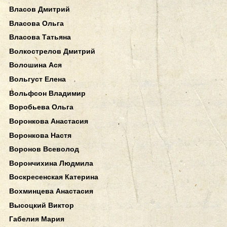
Власов Дмитрий
Власова Ольга
Власова Татьяна
Волкострелов Дмитрий
Волошина Ася
Вольгуст Елена
Вольфсон Владимир
Воробьева Ольга
Воронкова Анастасия
Воронкова Настя
Воронов Всеволод
Ворончихина Людмила
Воскресенская Катерина
Вохминцева Анастасия
Высоцкий Виктор
Габелия Мария