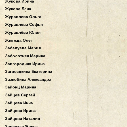
Жукова Ирина
Жукова Лена
Журавлева Ольга
Журавлева Софья
Журавлёва Юлия
Жюгжда Олег
Забалуева Мария
Заболотняя Марина
Завгородняя Ирина
Загвоздкина Екатерина
Зазнобина Александра
Зайонц Марина
Зайцев Сергей
Зайцева Инна
Зайцева Ирина
Зайцева Наталия
Зарецкая Жанна