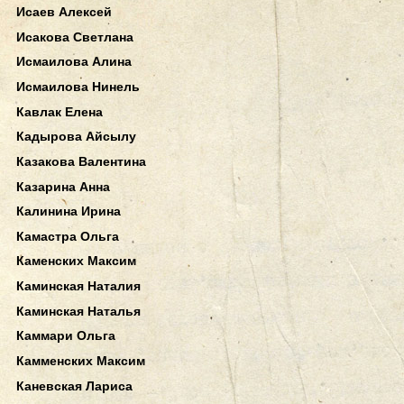
Исаев Алексей
Исакова Светлана
Исмаилова Алина
Исмаилова Нинель
Кавлак Елена
Кадырова Айсылу
Казакова Валентина
Казарина Анна
Калинина Ирина
Камастра Ольга
Каменских Максим
Каминская Наталия
Каминская Наталья
Каммари Ольга
Камменских Максим
Каневская Лариса