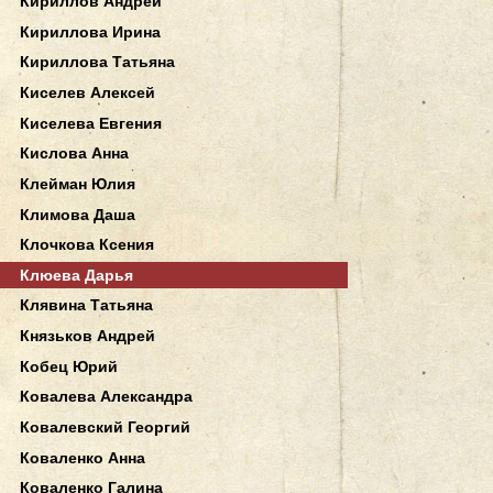
Кириллов Андрей
Кириллова Ирина
Кириллова Татьяна
Киселев Алексей
Киселева Евгения
Кислова Анна
Клейман Юлия
Климова Даша
Клочкова Ксения
Клюева Дарья
Клявина Татьяна
Князьков Андрей
Кобец Юрий
Ковалева Александра
Ковалевский Георгий
Коваленко Анна
Коваленко Галина