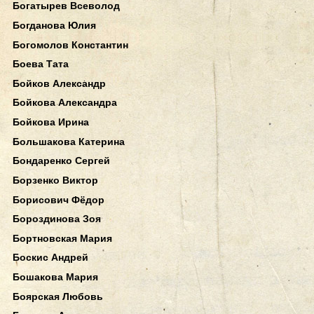
Богатырев Всеволод
Богданова Юлия
Богомолов Константин
Боева Тата
Бойков Александр
Бойкова Александра
Бойкова Ирина
Большакова Катерина
Бондаренко Сергей
Борзенко Виктор
Борисович Фёдор
Бороздинова Зоя
Бортновская Мария
Боскис Андрей
Бошакова Мария
Боярская Любовь