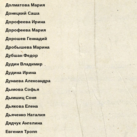
Долматова Мария
Донецкий Саша
Дорофеева Ирина
Дорофеева Мария
Дорошев Геннадий
Дробышева Марина
Дубшан Федор
Дудин Владимир
Дудина Ирина
Дунаева Александра
Дымова Софья
Дымшиц Соня
Дьякова Елена
Дьяченко Наталия
Дядчук Ангелина
Евгения Тропп