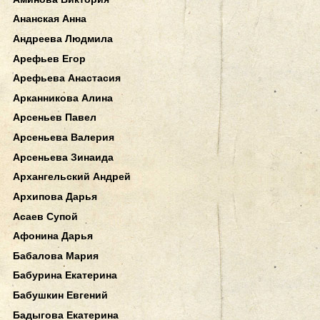
Ананская Анна
Андреева Людмила
Арефьев Егор
Арефьева Анастасия
Арканникова Алина
Арсеньев Павел
Арсеньева Валерия
Арсеньева Зинаида
Архангельский Андрей
Архипова Дарья
Асаев Супой
Афонина Дарья
Бабалова Мария
Бабурина Екатерина
Бабушкин Евгений
Бадыгова Екатерина