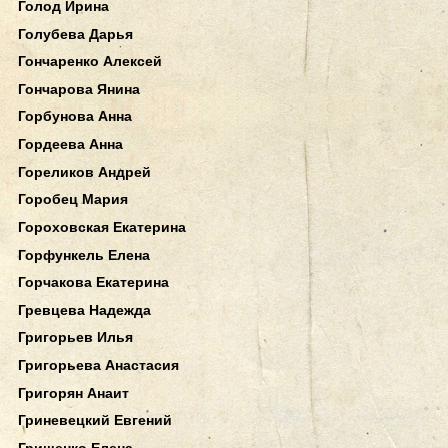
Голод Ирина
Голубева Дарья
Гончаренко Алексей
Гончарова Янина
Горбунова Анна
Гордеева Анна
Гореликов Андрей
Горобец Мария
Гороховская Екатерина
Горфункель Елена
Горчакова Екатерина
Гревцева Надежда
Григорьев Илья
Григорьева Анастасия
Григорян Анаит
Гриневецкий Евгений
Грищенко Елена