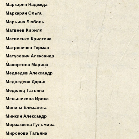
Маркарян Надежда
Маркарян Ольга
Марьина Любовь
Матвеев Кирилл
Матвиенко Кристина
Матреничев Герман
Матусевич Александр
Махортова Марина
Медведев Александр
Медведева Дарья
Меделец Татьяна
Меньшикова Ирина
Минина Елизавета
Минкин Александр
Мирзакеева Гульмира
Миронова Татьяна