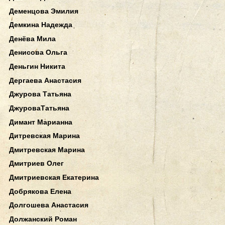
Деменцова Эмилия
Демкина Надежда
Денёва Мила
Денисова Ольга
Деньгин Никита
Дергаева Анастасия
Джурова Татьяна
ДжуроваТатьяна
Димант Марианна
Дитревская Марина
Дмитревская Марина
Дмитриев Олег
Дмитриевская Екатерина
Добрякова Елена
Долгошева Анастасия
Должанский Роман