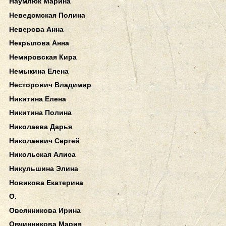
Наумлюк Марина
Неведомская Полина
Неверова Анна
Некрылова Анна
Немировская Кира
Немыкина Елена
Несторович Владимир
Никитина Елена
Никитина Полина
Николаева Дарья
Николаевич Сергей
Никольская Алиса
Никульшина Элина
Новикова Екатерина
О.
Овсянникова Ирина
Овчинникова Мария