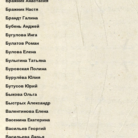
Бражник Анастасия
Бражник Настя
Брандт Галина
Бубень Анджей
Бугулова Инга
Булатов Роман
Булова Елена
Булыгина Татьяна
Буровская Полина
Бурулёва Юлия
Бутусов Юрий
Быкова Ольга
Быстрых Александр
Валентинова Елена
Васенина Екатерина
Васильев Георгий
Васильева Дарья