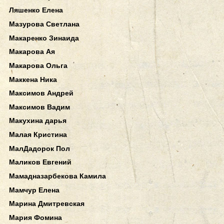
Ляшенко Елена
Мазурова Светлана
Макаренко Зинаида
Макарова Ая
Макарова Ольга
Маккена Ника
Максимов Андрей
Максимов Вадим
Макухина дарья
Малая Кристина
МалДадорок Пол
Маликов Евгений
Мамадназарбекова Камила
Мамчур Елена
Марина Дмитревская
Мария Фомина