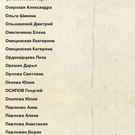
Озерская Александра
Ольга Шакина
Ольшанский Дмитрий
Омеличкина Елена
Омецинская Екатерина
Омецинская Катерина
Ординарцева Лиза
Орешко Дарья
Орлова Светлана
Осеева Юлия
ОСИПОВ Георгий
Осипова Юлия
Павленко Анна
Павлова Алена
Павлова Анастасия
Павлович Борис