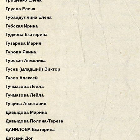
Груева Елена
Губайдуллина Елена
Губская Ирина
Гудкова Екатерина
Гузарева Мария
Гурова Янина
Гурская Анжелика
Гусев (младший) Виктор
Гусев Алексей
Гучмазова Лейла
Гучмазова Лейла
Гущина Анастасия
Давыдова Марина
Давыдова Полина-Тереза
ДАНИЛОВА Екатерина
Датский Дог