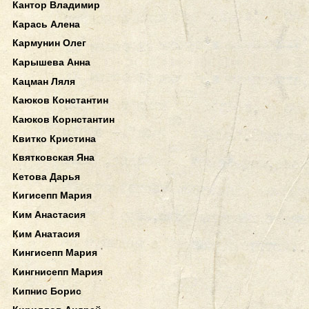
Кантор Владимир
Карась Алена
Кармунин Олег
Карышева Анна
Кацман Ляля
Каюков Константин
Каюков Корнстантин
Квитко Кристина
Квятковская Яна
Кетова Дарья
Кигисепп Мария
Ким Анастасия
Ким Анатасия
Кингисепп Мария
Кингнисепп Мария
Кипнис Борис