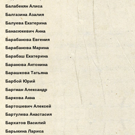
Балабекян Алиса
Балгазина Азалия
Балуева Екатерина
Банасюкевич Анна
Барабанова Евгения
Барабанова Марина
Барабаш Екатерина
Баранова Антонина
Барашкова Татьяна
Барбой Юрий
Баргман Александр
Баркова Анна
Бартошевич Алексей
Бартулева Анастасия
Бархатов Василий
Барыкина Лариса