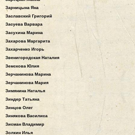
Зарницына Яна
Заславский Григорий
Засуева Варвара
Засухина Марина
Захарова Маргарита
Захарченко Игорь
Звенигородская Наталия
Земскова Юлия
Зерчанинова Марина
Зерчанинова Мария
Зимянина Наталья
Зиндер Татьяна
Зинцов Олег
Зинякова Василиса
Зисман Владимир
Золкин Илья