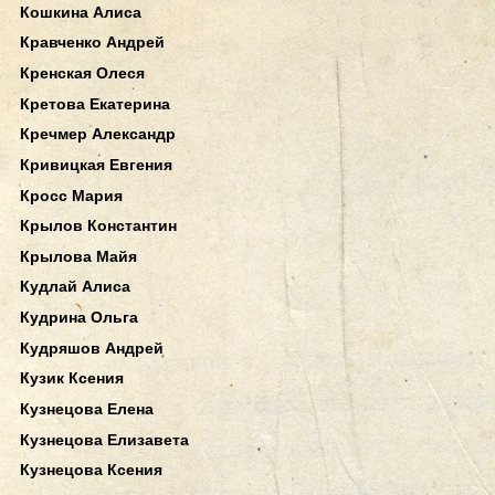
Кошкина Алиса
Кравченко Андрей
Кренская Олеся
Кретова Екатерина
Кречмер Александр
Кривицкая Евгения
Кросс Мария
Крылов Константин
Крылова Майя
Кудлай Алиса
Кудрина Ольга
Кудряшов Андрей
Кузик Ксения
Кузнецова Елена
Кузнецова Елизавета
Кузнецова Ксения