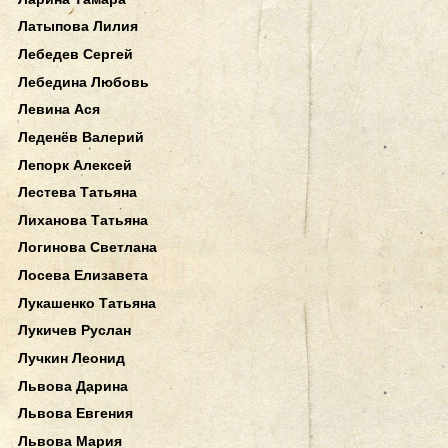
Латыпова Лилия
Лебедев Сергей
Лебедина Любовь
Левина Ася
Леденёв Валерий
Лепорк Алексей
Лестева Татьяна
Лиханова Татьяна
Логинова Светлана
Лосева Елизавета
Лукашенко Татьяна
Лукичев Руслан
Лучкин Леонид
Львова Дарина
Львова Евгения
Львова Мария