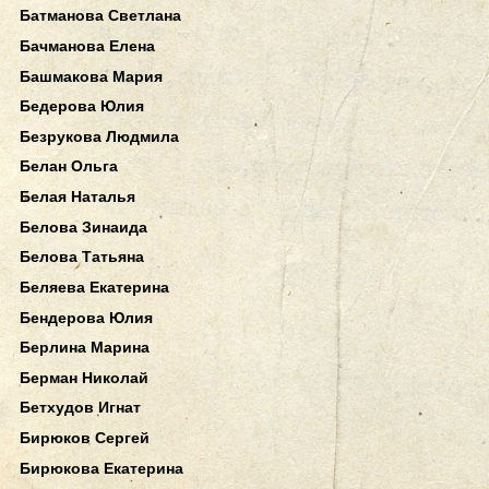
Батманова Светлана
Бачманова Елена
Башмакова Мария
Бедерова Юлия
Безрукова Людмила
Белан Ольга
Белая Наталья
Белова Зинаида
Белова Татьяна
Беляева Екатерина
Бендерова Юлия
Берлина Марина
Берман Николай
Бетхудов Игнат
Бирюков Сергей
Бирюкова Екатерина