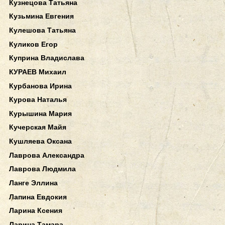
Кузнецова Татьяна
Кузьмина Евгения
Кулешова Татьяна
Куликов Егор
Куприна Владислава
КУРАЕВ Михаил
Курбанова Ирина
Курова Наталья
Курышина Мария
Кучерская Майя
Кушляева Оксана
Лаврова Александра
Лаврова Людмила
Ланге Эллина
Лапина Евдокия
Ларина Ксения
Ларина Тамара