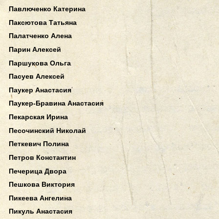
Павлюченко Катерина
Паксютова Татьяна
Палатченко Алена
Парин Алексей
Паршукова Ольга
Пасуев Алексей
Паукер Анастасия
Паукер-Бравина Анастасия
Пекарская Ирина
Песочинский Николай
Петкевич Полина
Петров Константин
Печерица Двора
Пешкова Виктория
Пикеева Ангелина
Пикуль Анастасия