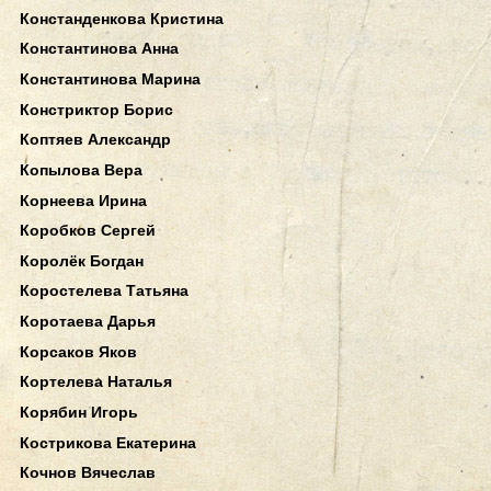
Констанденкова Кристина
Константинова Анна
Константинова Марина
Констриктор Борис
Коптяев Александр
Копылова Вера
Корнеева Ирина
Коробков Сергей
Королёк Богдан
Коростелева Татьяна
Коротаева Дарья
Корсаков Яков
Кортелева Наталья
Корябин Игорь
Кострикова Екатерина
Кочнов Вячеслав