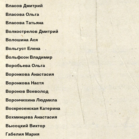
Власов Дмитрий
Власова Ольга
Власова Татьяна
Волкострелов Дмитрий
Волошина Ася
Вольгуст Елена
Вольфсон Владимир
Воробьева Ольга
Воронкова Анастасия
Воронкова Настя
Воронов Всеволод
Ворончихина Людмила
Воскресенская Катерина
Вохминцева Анастасия
Высоцкий Виктор
Габелия Мария