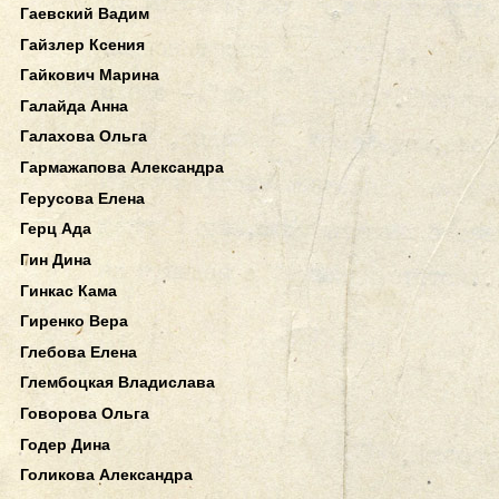
Гаевский Вадим
Гайзлер Ксения
Гайкович Марина
Галайда Анна
Галахова Ольга
Гармажапова Александра
Герусова Елена
Герц Ада
Гин Дина
Гинкас Кама
Гиренко Вера
Глебова Елена
Глембоцкая Владислава
Говорова Ольга
Годер Дина
Голикова Александра