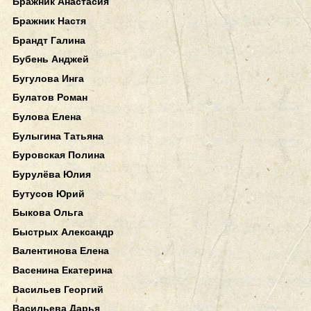
Бражник Анастасия
Бражник Настя
Брандт Галина
Бубень Анджей
Бугулова Инга
Булатов Роман
Булова Елена
Булыгина Татьяна
Буровская Полина
Бурулёва Юлия
Бутусов Юрий
Быкова Ольга
Быстрых Александр
Валентинова Елена
Васенина Екатерина
Васильев Георгий
Васильева Дарья