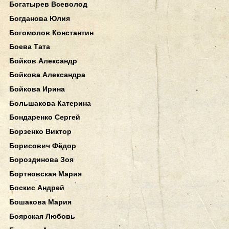
Богатырев Всеволод
Богданова Юлия
Богомолов Константин
Боева Тата
Бойков Александр
Бойкова Александра
Бойкова Ирина
Большакова Катерина
Бондаренко Сергей
Борзенко Виктор
Борисович Фёдор
Бороздинова Зоя
Бортновская Мария
Боскис Андрей
Бошакова Мария
Боярская Любовь