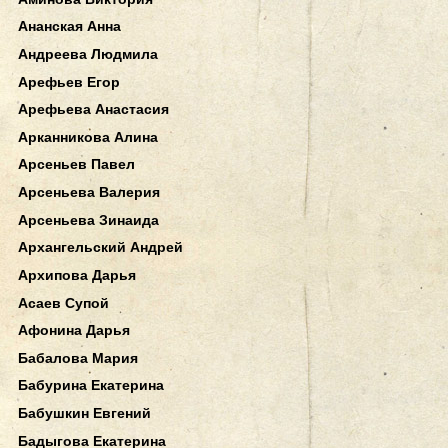
Ананская Анна
Андреева Людмила
Арефьев Егор
Арефьева Анастасия
Арканникова Алина
Арсеньев Павел
Арсеньева Валерия
Арсеньева Зинаида
Архангельский Андрей
Архипова Дарья
Асаев Супой
Афонина Дарья
Бабалова Мария
Бабурина Екатерина
Бабушкин Евгений
Бадыгова Екатерина