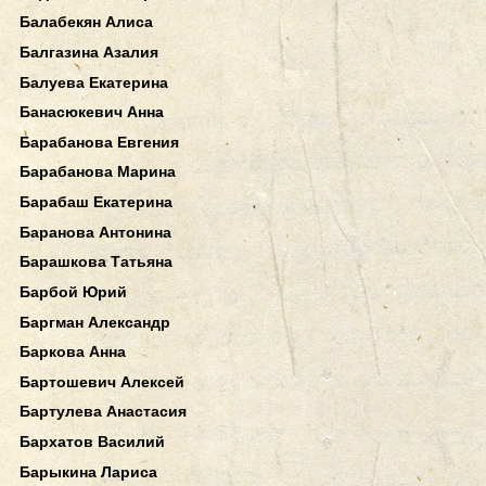
Балабекян Алиса
Балгазина Азалия
Балуева Екатерина
Банасюкевич Анна
Барабанова Евгения
Барабанова Марина
Барабаш Екатерина
Баранова Антонина
Барашкова Татьяна
Барбой Юрий
Баргман Александр
Баркова Анна
Бартошевич Алексей
Бартулева Анастасия
Бархатов Василий
Барыкина Лариса