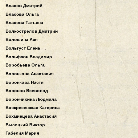
Власов Дмитрий
Власова Ольга
Власова Татьяна
Волкострелов Дмитрий
Волошина Ася
Вольгуст Елена
Вольфсон Владимир
Воробьева Ольга
Воронкова Анастасия
Воронкова Настя
Воронов Всеволод
Ворончихина Людмила
Воскресенская Катерина
Вохминцева Анастасия
Высоцкий Виктор
Габелия Мария