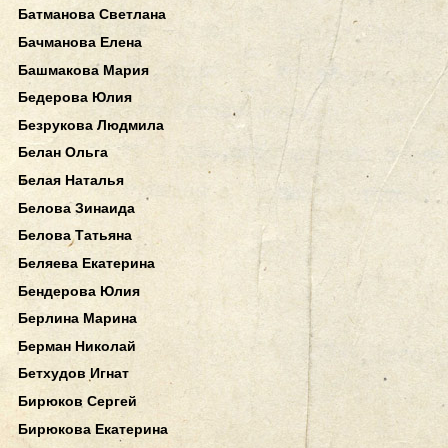
Батманова Светлана
Бачманова Елена
Башмакова Мария
Бедерова Юлия
Безрукова Людмила
Белан Ольга
Белая Наталья
Белова Зинаида
Белова Татьяна
Беляева Екатерина
Бендерова Юлия
Берлина Марина
Берман Николай
Бетхудов Игнат
Бирюков Сергей
Бирюкова Екатерина