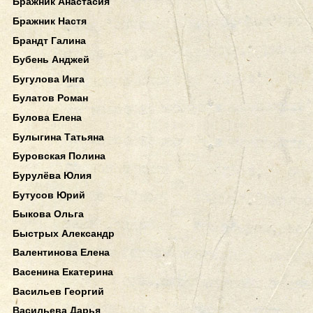
Бражник Анастасия
Бражник Настя
Брандт Галина
Бубень Анджей
Бугулова Инга
Булатов Роман
Булова Елена
Булыгина Татьяна
Буровская Полина
Бурулёва Юлия
Бутусов Юрий
Быкова Ольга
Быстрых Александр
Валентинова Елена
Васенина Екатерина
Васильев Георгий
Васильева Дарья