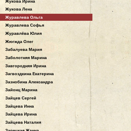
Жукова Ирина
Жукова Лена
Журавлева Ольга
Журавлева Софья
Журавлёва Юлия
Жюгжда Олег
Забалуева Мария
Заболотняя Марина
Завгородняя Ирина
Загвоздкина Екатерина
Зазнобина Александра
Зайонц Марина
Зайцев Сергей
Зайцева Инна
Зайцева Ирина
Зайцева Наталия
Зарецкая Жанна