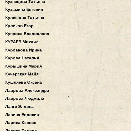
Кузнецова Татьяна
Кузьмина Евгения
Кулешова Татьяна
Куликов Егор
Куприна Владислава
КУРАЕВ Михаил
Курбанова Ирина
Курова Наталья
Курышина Мария
Кучерская Майя
Кушляева Оксана
Лаврова Александра
Лаврова Людмила
Ланге Эллина
Лапина Евдокия
Ларина Ксения
Ларина Тамара