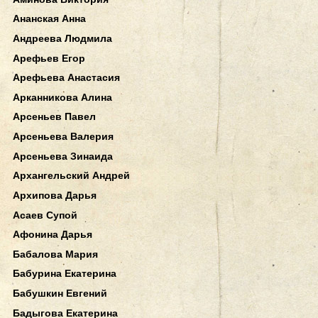
Ананская Анна
Андреева Людмила
Арефьев Егор
Арефьева Анастасия
Арканникова Алина
Арсеньев Павел
Арсеньева Валерия
Арсеньева Зинаида
Архангельский Андрей
Архипова Дарья
Асаев Супой
Афонина Дарья
Бабалова Мария
Бабурина Екатерина
Бабушкин Евгений
Бадыгова Екатерина