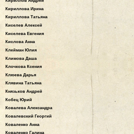
Кириллов Андрей
Кириллова Ирина
Кириллова Татьяна
Киселев Алексей
Киселева Евгения
Кислова Анна
Клейман Юлия
Климова Даша
Клочкова Ксения
Клюева Дарья
Клявина Татьяна
Князьков Андрей
Кобец Юрий
Ковалева Александра
Ковалевский Георгий
Коваленко Анна
Коваленко Галина