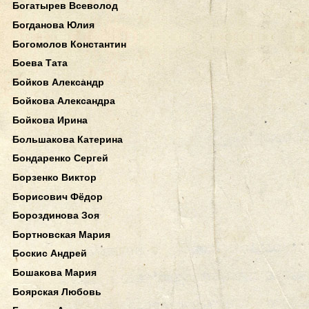
Богатырев Всеволод
Богданова Юлия
Богомолов Константин
Боева Тата
Бойков Александр
Бойкова Александра
Бойкова Ирина
Большакова Катерина
Бондаренко Сергей
Борзенко Виктор
Борисович Фёдор
Бороздинова Зоя
Бортновская Мария
Боскис Андрей
Бошакова Мария
Боярская Любовь