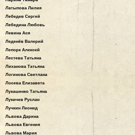
Латыпова Лилия
Лебедев Сергей
Лебедина Любовь
Левина Ася
Леденёв Валерий
Лепорк Алексей
Лестева Татьяна
Лиханова Татьяна
Логинова Светлана
Лосева Елизавета
Лукашенко Татьяна
Лукичев Руслан
Лучкин Леонид
Львова Дарина
Львова Евгения
Львова Мария