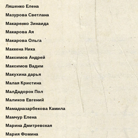
Ляшенко Елена
Мазурова Светлана
Макаренко Зинаида
Макарова Ая
Макарова Ольга
Маккена Ника
Максимов Андрей
Максимов Вадим
Макухина дарья
Малая Кристина
МалДадорок Пол
Маликов Евгений
Мамадназарбекова Камила
Мамчур Елена
Марина Дмитревская
Мария Фомина