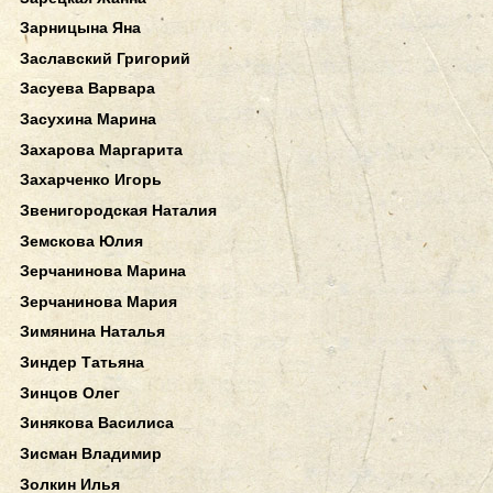
Зарницына Яна
Заславский Григорий
Засуева Варвара
Засухина Марина
Захарова Маргарита
Захарченко Игорь
Звенигородская Наталия
Земскова Юлия
Зерчанинова Марина
Зерчанинова Мария
Зимянина Наталья
Зиндер Татьяна
Зинцов Олег
Зинякова Василиса
Зисман Владимир
Золкин Илья