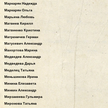
Маркарян Надежда
Маркарян Ольга
Марьина Любовь
Матвеев Кирилл
Матвиенко Кристина
Матреничев Герман
Матусевич Александр
Махортова Марина
Медведев Александр
Медведева Дарья
Меделец Татьяна
Меньшикова Ирина
Минина Елизавета
Минкин Александр
Мирзакеева Гульмира
Миронова Татьяна