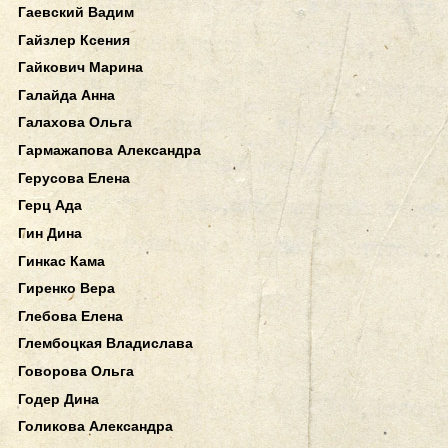
Гаевский Вадим
Гайзлер Ксения
Гайкович Марина
Галайда Анна
Галахова Ольга
Гармажапова Александра
Герусова Елена
Герц Ада
Гин Дина
Гинкас Кама
Гиренко Вера
Глебова Елена
Глембоцкая Владислава
Говорова Ольга
Годер Дина
Голикова Александра