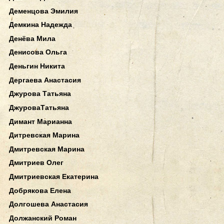
Деменцова Эмилия
Демкина Надежда
Денёва Мила
Денисова Ольга
Деньгин Никита
Дергаева Анастасия
Джурова Татьяна
ДжуроваТатьяна
Димант Марианна
Дитревская Марина
Дмитревская Марина
Дмитриев Олег
Дмитриевская Екатерина
Добрякова Елена
Долгошева Анастасия
Должанский Роман