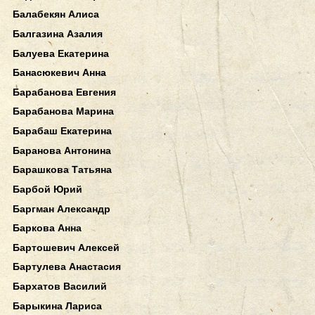
Балабекян Алиса
Балгазина Азалия
Балуева Екатерина
Банасюкевич Анна
Барабанова Евгения
Барабанова Марина
Барабаш Екатерина
Баранова Антонина
Барашкова Татьяна
Барбой Юрий
Баргман Александр
Баркова Анна
Бартошевич Алексей
Бартулева Анастасия
Бархатов Василий
Барыкина Лариса