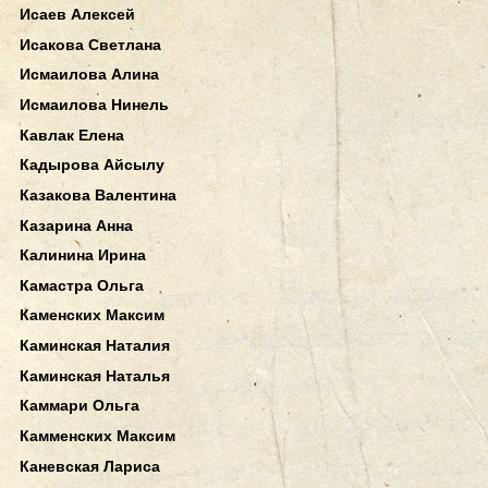
Исаев Алексей
Исакова Светлана
Исмаилова Алина
Исмаилова Нинель
Кавлак Елена
Кадырова Айсылу
Казакова Валентина
Казарина Анна
Калинина Ирина
Камастра Ольга
Каменских Максим
Каминская Наталия
Каминская Наталья
Каммари Ольга
Камменских Максим
Каневская Лариса