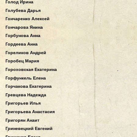
Голод Ирина
Голубева Дарья
Гончаренко Алексей
Гончарова Янина
Горбунова Анна
Гордеева Анна
Гореликов Андрей
Горобец Мария
Гороховская Екатерина
Горфункель Елена
Горчакова Екатерина
Гревцева Надежда
Григорьев Илья
Григорьева Анастасия
Григорян Анаит
Гриневецкий Евгений
Грищенко Елена