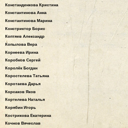
Констанденкова Кристина
Константинова Анна
Константинова Марина
Констриктор Борис
Коптяев Александр
Копылова Вера
Корнеева Ирина
Коробков Сергей
Королёк Богдан
Коростелева Татьяна
Коротаева Дарья
Корсаков Яков
Кортелева Наталья
Корябин Игорь
Кострикова Екатерина
Кочнов Вячеслав