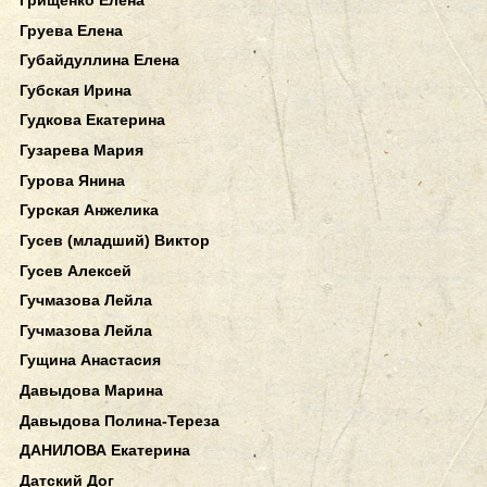
Груева Елена
Губайдуллина Елена
Губская Ирина
Гудкова Екатерина
Гузарева Мария
Гурова Янина
Гурская Анжелика
Гусев (младший) Виктор
Гусев Алексей
Гучмазова Лейла
Гучмазова Лейла
Гущина Анастасия
Давыдова Марина
Давыдова Полина-Тереза
ДАНИЛОВА Екатерина
Датский Дог