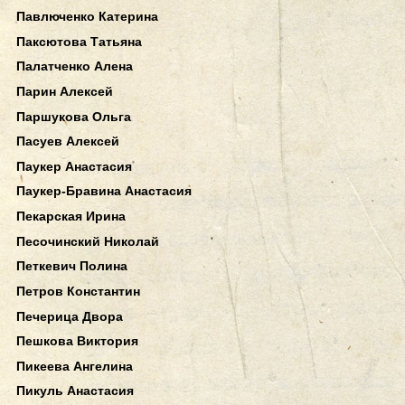
Павлюченко Катерина
Паксютова Татьяна
Палатченко Алена
Парин Алексей
Паршукова Ольга
Пасуев Алексей
Паукер Анастасия
Паукер-Бравина Анастасия
Пекарская Ирина
Песочинский Николай
Петкевич Полина
Петров Константин
Печерица Двора
Пешкова Виктория
Пикеева Ангелина
Пикуль Анастасия