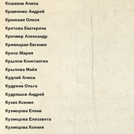
Кошкина Алиса
Кравченко Андрей
Кренская Олеся
Кретова Екатерина
Кречмер Александр
Кривицкая Евгения
Кросс Мария
Крылов Константин
Крылова Майя
Кудлай Алиса
Кудрина Ольга
Кудряшов Андрей
Кузик Ксения
Кузнецова Елена
Кузнецова Елизавета
Кузнецова Ксения