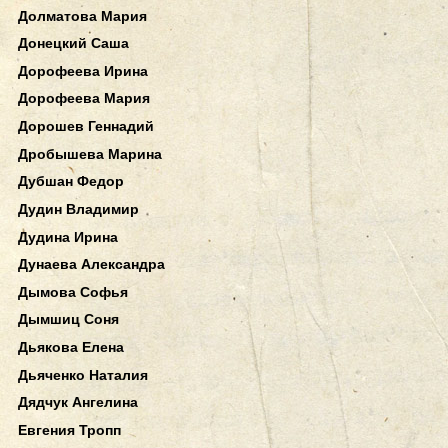
Долматова Мария
Донецкий Саша
Дорофеева Ирина
Дорофеева Мария
Дорошев Геннадий
Дробышева Марина
Дубшан Федор
Дудин Владимир
Дудина Ирина
Дунаева Александра
Дымова Софья
Дымшиц Соня
Дьякова Елена
Дьяченко Наталия
Дядчук Ангелина
Евгения Тропп