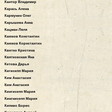
Кантор Владимир
Карась Алена
Кармунин Олег
Карышева Анна
Кацман Ляля
Каюков Константин
Каюков Корнстантин
Квитко Кристина
Квятковская Яна
Кетова Дарья
Кигисепп Мария
Ким Анастасия
Ким Анатасия
Кингисепп Мария
Кингнисепп Мария
Кипнис Борис