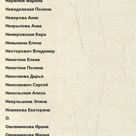
Наумлюк Марина
Неведомская Полина
Неверова Анна
Некрылова Анна
Немировская Кира
Немыкина Елена
Несторович Владимир
Никитина Елена
Никитина Полина
Николаева Дарья
Николаевич Сергей
Никольская Алиса
Никульшина Элина
Новикова Екатерина
О.
Овсянникова Ирина
Овчинникова Мария