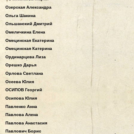
Озерская Александра
Ольга Шакина
Ольшанский Дмитрий
Омеличкина Елена
Омецинская Екатерина
Омецинская Катерина
Ординарцева Лиза
Орешко Дарья
Орлова Светлана
Осеева Юлия
ОСИПОВ Георгий
Осипова Юлия
Павленко Анна
Павлова Алена
Павлова Анастасия
Павлович Борис