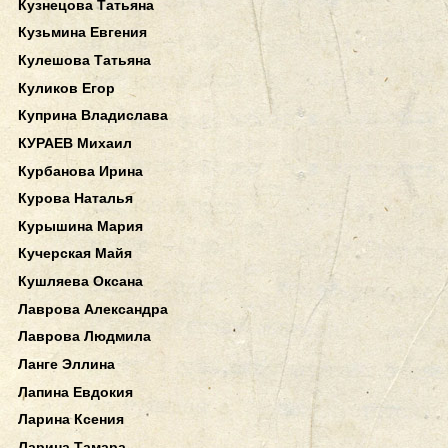
Кузнецова Татьяна
Кузьмина Евгения
Кулешова Татьяна
Куликов Егор
Куприна Владислава
КУРАЕВ Михаил
Курбанова Ирина
Курова Наталья
Курышина Мария
Кучерская Майя
Кушляева Оксана
Лаврова Александра
Лаврова Людмила
Ланге Эллина
Лапина Евдокия
Ларина Ксения
Ларина Тамара