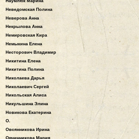
Наумлюк Марина
Неведомская Полина
Неверова Анна
Некрылова Анна
Немировская Кира
Немыкина Елена
Несторович Владимир
Никитина Елена
Никитина Полина
Николаева Дарья
Николаевич Сергей
Никольская Алиса
Никульшина Элина
Новикова Екатерина
О.
Овсянникова Ирина
Овчинникова Мария