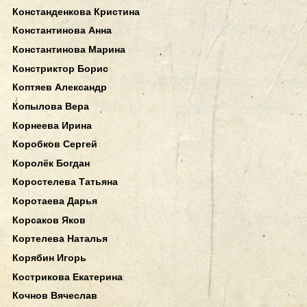
Констанденкова Кристина
Константинова Анна
Константинова Марина
Констриктор Борис
Коптяев Александр
Копылова Вера
Корнеева Ирина
Коробков Сергей
Королёк Богдан
Коростелева Татьяна
Коротаева Дарья
Корсаков Яков
Кортелева Наталья
Корябин Игорь
Кострикова Екатерина
Кочнов Вячеслав