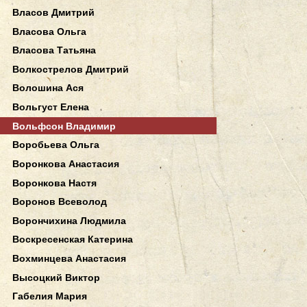
Власов Дмитрий
Власова Ольга
Власова Татьяна
Волкострелов Дмитрий
Волошина Ася
Вольгуст Елена
Вольфсон Владимир
Воробьева Ольга
Воронкова Анастасия
Воронкова Настя
Воронов Всеволод
Ворончихина Людмила
Воскресенская Катерина
Вохминцева Анастасия
Высоцкий Виктор
Габелия Мария