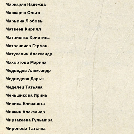
Маркарян Надежда
Маркарян Ольга
Марьина Любовь
Матвеев Кирилл
Матвиенко Кристина
Матреничев Герман
Матусевич Александр
Махортова Марина
Медведев Александр
Медведева Дарья
Меделец Татьяна
Меньшикова Ирина
Минина Елизавета
Минкин Александр
Мирзакеева Гульмира
Миронова Татьяна