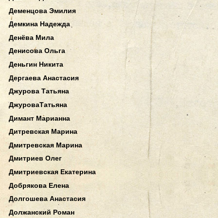
Деменцова Эмилия
Демкина Надежда
Денёва Мила
Денисова Ольга
Деньгин Никита
Дергаева Анастасия
Джурова Татьяна
ДжуроваТатьяна
Димант Марианна
Дитревская Марина
Дмитревская Марина
Дмитриев Олег
Дмитриевская Екатерина
Добрякова Елена
Долгошева Анастасия
Должанский Роман