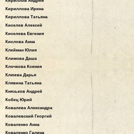
Кириллов Андрей
Кириллова Ирина
Кириллова Татьяна
Киселев Алексей
Киселева Евгения
Кислова Анна
Клейман Юлия
Климова Даша
Клочкова Ксения
Клюева Дарья
Клявина Татьяна
Князьков Андрей
Кобец Юрий
Ковалева Александра
Ковалевский Георгий
Коваленко Анна
Коваленко Галина