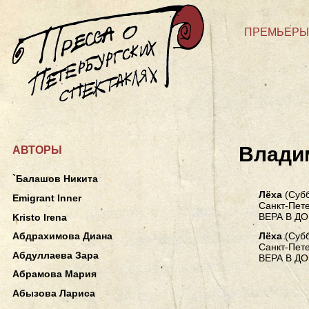
ПРЕМЬЕРЫ
Влади
АВТОРЫ
`Балашов Никита
Лёха
(Субб
Emigrant Inner
Санкт-Пете
ВЕРА В Д
Kristo Irena
Лёха
(Субб
Абдрахимова Диана
Санкт-Пете
Абдуллаева Зара
ВЕРА В Д
Абрамова Мария
Абызова Лариса