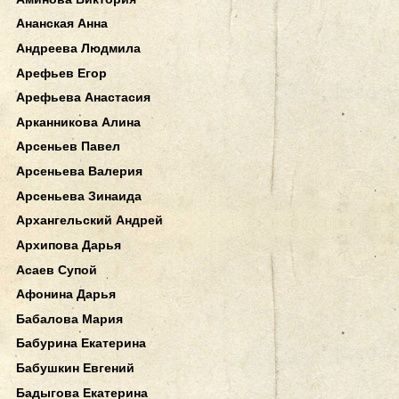
Ананская Анна
Андреева Людмила
Арефьев Егор
Арефьева Анастасия
Арканникова Алина
Арсеньев Павел
Арсеньева Валерия
Арсеньева Зинаида
Архангельский Андрей
Архипова Дарья
Асаев Супой
Афонина Дарья
Бабалова Мария
Бабурина Екатерина
Бабушкин Евгений
Бадыгова Екатерина