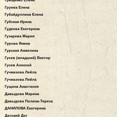
Груева Елена
Губайдуллина Елена
Губская Ирина
Гудкова Екатерина
Гузарева Мария
Гурова Янина
Гурская Анжелика
Гусев (младший) Виктор
Гусев Алексей
Гучмазова Лейла
Гучмазова Лейла
Гущина Анастасия
Давыдова Марина
Давыдова Полина-Тереза
ДАНИЛОВА Екатерина
Датский Дог