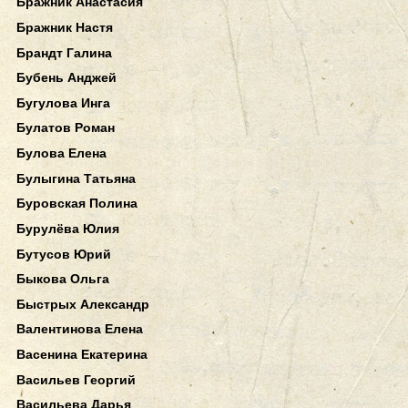
Бражник Анастасия
Бражник Настя
Брандт Галина
Бубень Анджей
Бугулова Инга
Булатов Роман
Булова Елена
Булыгина Татьяна
Буровская Полина
Бурулёва Юлия
Бутусов Юрий
Быкова Ольга
Быстрых Александр
Валентинова Елена
Васенина Екатерина
Васильев Георгий
Васильева Дарья