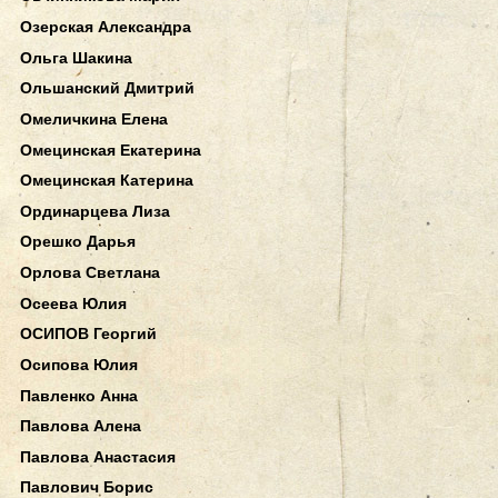
Озерская Александра
Ольга Шакина
Ольшанский Дмитрий
Омеличкина Елена
Омецинская Екатерина
Омецинская Катерина
Ординарцева Лиза
Орешко Дарья
Орлова Светлана
Осеева Юлия
ОСИПОВ Георгий
Осипова Юлия
Павленко Анна
Павлова Алена
Павлова Анастасия
Павлович Борис