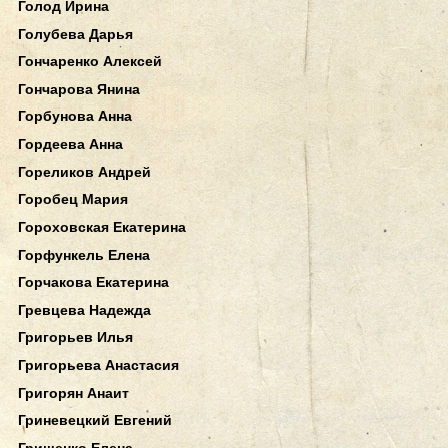
Голод Ирина
Голубева Дарья
Гончаренко Алексей
Гончарова Янина
Горбунова Анна
Гордеева Анна
Гореликов Андрей
Горобец Мария
Гороховская Екатерина
Горфункель Елена
Горчакова Екатерина
Гревцева Надежда
Григорьев Илья
Григорьева Анастасия
Григорян Анаит
Гриневецкий Евгений
Грищенко Елена