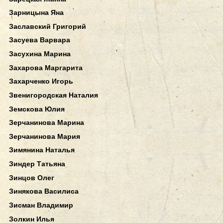
Зарницына Яна
Заславский Григорий
Засуева Варвара
Засухина Марина
Захарова Маргарита
Захарченко Игорь
Звенигородская Наталия
Земскова Юлия
Зерчанинова Марина
Зерчанинова Мария
Зимянина Наталья
Зиндер Татьяна
Зинцов Олег
Зинякова Василиса
Зисман Владимир
Золкин Илья