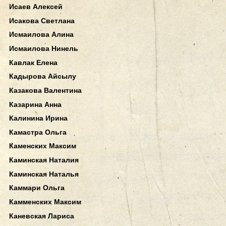
Исаев Алексей
Исакова Светлана
Исмаилова Алина
Исмаилова Нинель
Кавлак Елена
Кадырова Айсылу
Казакова Валентина
Казарина Анна
Калинина Ирина
Камастра Ольга
Каменских Максим
Каминская Наталия
Каминская Наталья
Каммари Ольга
Камменских Максим
Каневская Лариса