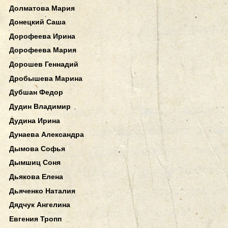
Долматова Мария
Донецкий Саша
Дорофеева Ирина
Дорофеева Мария
Дорошев Геннадий
Дробышева Марина
Дубшан Федор
Дудин Владимир
Дудина Ирина
Дунаева Александра
Дымова Софья
Дымшиц Соня
Дьякова Елена
Дьяченко Наталия
Дядчук Ангелина
Евгения Тропп