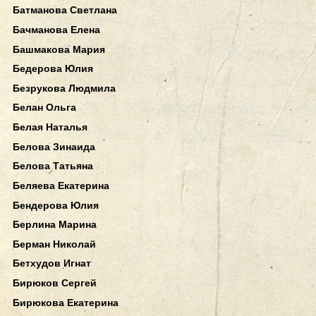
Батманова Светлана
Бачманова Елена
Башмакова Мария
Бедерова Юлия
Безрукова Людмила
Белан Ольга
Белая Наталья
Белова Зинаида
Белова Татьяна
Беляева Екатерина
Бендерова Юлия
Берлина Марина
Берман Николай
Бетхудов Игнат
Бирюков Сергей
Бирюкова Екатерина