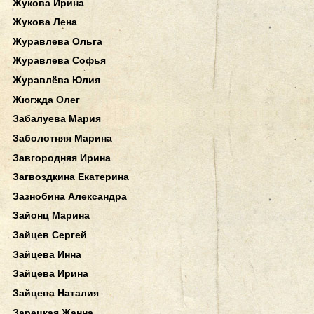
Жукова Ирина
Жукова Лена
Журавлева Ольга
Журавлева Софья
Журавлёва Юлия
Жюгжда Олег
Забалуева Мария
Заболотняя Марина
Завгородняя Ирина
Загвоздкина Екатерина
Зазнобина Александра
Зайонц Марина
Зайцев Сергей
Зайцева Инна
Зайцева Ирина
Зайцева Наталия
Зарецкая Жанна