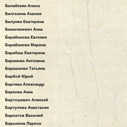
Балабекян Алиса
Балгазина Азалия
Балуева Екатерина
Банасюкевич Анна
Барабанова Евгения
Барабанова Марина
Барабаш Екатерина
Баранова Антонина
Барашкова Татьяна
Барбой Юрий
Баргман Александр
Баркова Анна
Бартошевич Алексей
Бартулева Анастасия
Бархатов Василий
Барыкина Лариса