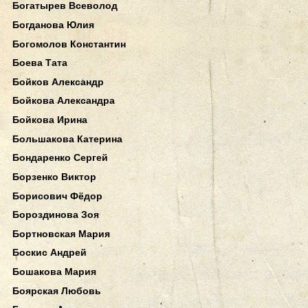
Богатырев Всеволод
Богданова Юлия
Богомолов Константин
Боева Тата
Бойков Александр
Бойкова Александра
Бойкова Ирина
Большакова Катерина
Бондаренко Сергей
Борзенко Виктор
Борисович Фёдор
Бороздинова Зоя
Бортновская Мария
Боскис Андрей
Бошакова Мария
Боярская Любовь