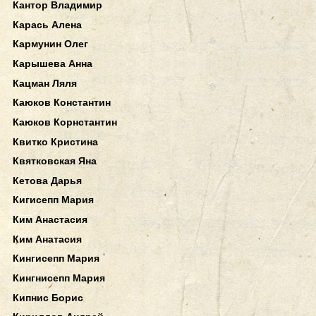
Кантор Владимир
Карась Алена
Кармунин Олег
Карышева Анна
Кацман Ляля
Каюков Константин
Каюков Корнстантин
Квитко Кристина
Квятковская Яна
Кетова Дарья
Кигисепп Мария
Ким Анастасия
Ким Анатасия
Кингисепп Мария
Кингнисепп Мария
Кипнис Борис