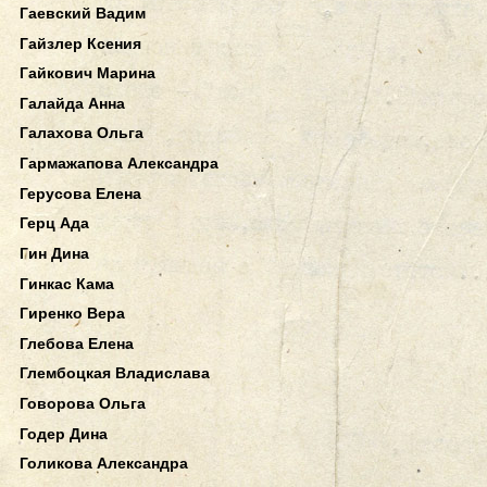
Гаевский Вадим
Гайзлер Ксения
Гайкович Марина
Галайда Анна
Галахова Ольга
Гармажапова Александра
Герусова Елена
Герц Ада
Гин Дина
Гинкас Кама
Гиренко Вера
Глебова Елена
Глембоцкая Владислава
Говорова Ольга
Годер Дина
Голикова Александра