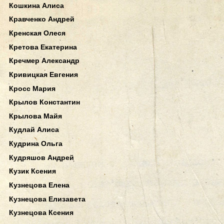
Кошкина Алиса
Кравченко Андрей
Кренская Олеся
Кретова Екатерина
Кречмер Александр
Кривицкая Евгения
Кросс Мария
Крылов Константин
Крылова Майя
Кудлай Алиса
Кудрина Ольга
Кудряшов Андрей
Кузик Ксения
Кузнецова Елена
Кузнецова Елизавета
Кузнецова Ксения