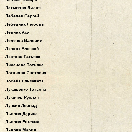
Латыпова Лилия
Лебедев Сергей
Лебедина Любовь
Левина Ася
Леденёв Валерий
Лепорк Алексей
Лестева Татьяна
Лиханова Татьяна
Логинова Светлана
Лосева Елизавета
Лукашенко Татьяна
Лукичев Руслан
Лучкин Леонид
Львова Дарина
Львова Евгения
Львова Мария