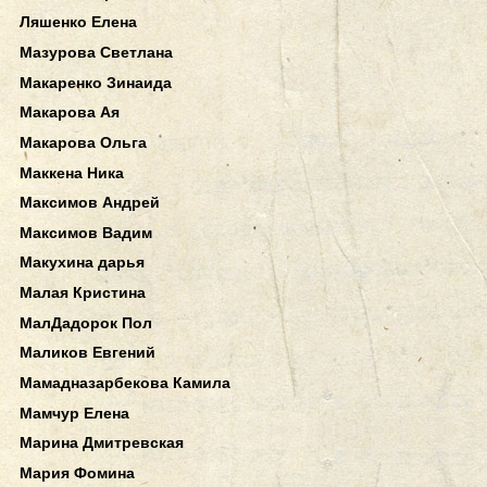
Ляшенко Елена
Мазурова Светлана
Макаренко Зинаида
Макарова Ая
Макарова Ольга
Маккена Ника
Максимов Андрей
Максимов Вадим
Макухина дарья
Малая Кристина
МалДадорок Пол
Маликов Евгений
Мамадназарбекова Камила
Мамчур Елена
Марина Дмитревская
Мария Фомина