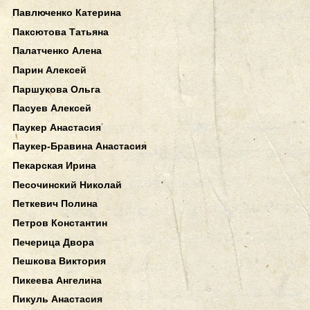
Павлюченко Катерина
Паксютова Татьяна
Палатченко Алена
Парин Алексей
Паршукова Ольга
Пасуев Алексей
Паукер Анастасия
Паукер-Бравина Анастасия
Пекарская Ирина
Песочинский Николай
Петкевич Полина
Петров Константин
Печерица Двора
Пешкова Виктория
Пикеева Ангелина
Пикуль Анастасия