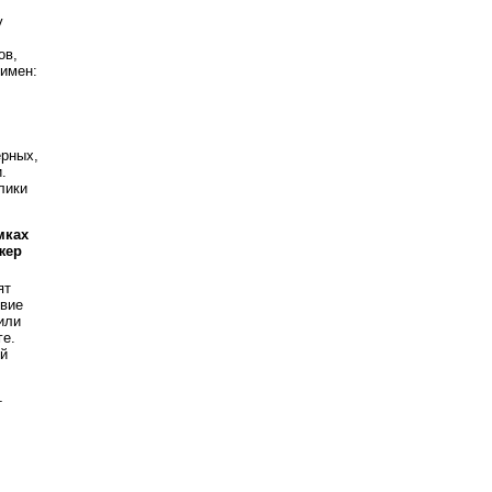
у
ов,
 имен:
ерных,
.
лики
мках
жер
ят
твие
или
ге.
ой
т