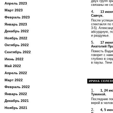
двух групп з
Апрель 2023
связаны не сю
Март 2023
13 июня
Савчук.
Февраль 2023
После успешн
Январь 2023
спектакля по 
3-5). Алексан
Декабрь 2022
абсурдную, п
и раздумье.
Ноябрь 2022
17 июня
Октябрь 2022
Анатолий Пр
Повесть Вади
Сентябрь 2022
говорит с нам
глубоко в сер
Июнь 2022
в паузы. Тени
Май 2022
Апрель 2022
Март 2022
ИРИНА СЕЛЕЗ
Февраль 2022
1, 24 и
Январь 2022
Туминой.
Последние по
Декабрь 2021
верой в челов
Ноябрь 2021
4, 5 и