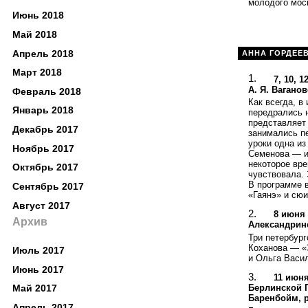
молодого моск
Июнь 2018
Май 2018
Апрель 2018
АННА ГОРДЕЕ
Март 2018
7, 10, 
А. Я. Вагано
Февраль 2018
Как всегда, в
Январь 2018
передрались н
представляет 
Декабрь 2017
занимались п
уроки одна и
Ноябрь 2017
Семенова — и 
некоторое вре
Октябрь 2017
чувствовала. 
В программе в
Сентябрь 2017
«Гаянэ» и сюи
Август 2017
8 июня 
Архив
Александринс
Три петербур
Коханова — «
Июль 2017
и Ольга Васи
Июнь 2017
11 июн
Берлинской Г
Май 2017
Баренбойм, 
Апрель 2017