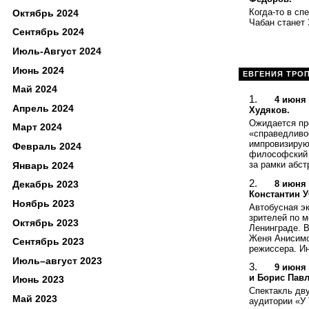
Когда-то в сп
Октябрь 2024
Чабан станет
Сентябрь 2024
Июль-Август 2024
Июнь 2024
ЕВГЕНИЯ ТРО
Май 2024
4 июня 
Апрель 2024
Худяков.
Ожидается пр
Март 2024
«справедливос
импровизирую
Февраль 2024
философский 
за рамки абст
Январь 2024
8 июня 
Декабрь 2023
Константин У
Ноябрь 2023
Автобусная эк
зрителей по 
Октябрь 2023
Ленинграде. 
Женя Анисимов
Сентябрь 2023
режиссера. Ин
Июль–август 2023
9 июня 
и Борис Пав
Июнь 2023
Спектакль дву
Май 2023
аудитории «У 