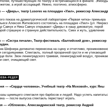
рителей, путешествующих по театру и встречающихся в финале. Эпизод
жетом, а игрой ассоциаций. Нежно, поэтично, атмосферно.
 — «Дверь», театр Lusores на площадке «Узел», режиссер Александ
ого показа на драматургической лаборатории «Первая читка» премьера
пьесе Алексея Житковского состоялась на площадке «Узел» (ул. Некрас
др Савчук и Ника Савчук открывают «Дверь» в нашу диковатую, порой
орой страшную и странную действительность. Смех и жуть, удивление
 — «Сестра печали», Театр-фестиваль «Балтийский дом», режиссер
аудин.
ма Шефнера деликатно перенесена на сцену и отчетливо, проникновенн
и сегодняшними. Спектакль, полный прозрачной грусти и не утихающей
дце боли. Звон ленинградского трамвая, ленинградский воздух, проник
 и свет, очищающий свет.
НЕВА-РЕДЕР
юня — «Сердце человека», Учебный театр «На Моховой», курс Яны
казы щемящего спектакля про барбосов и людей. Надо успеть напитатьс
ека — после выпуска спектакль перестанут играть.
юня — «Обломов», Александринский театр, режиссер Андрей