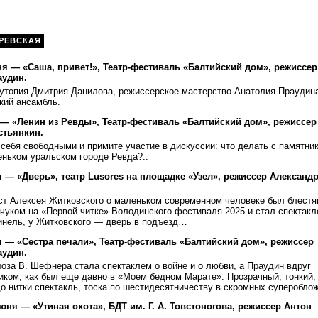
РЕВСКАЯ
ня — «Саша, привет!», Театр-фестиваль «Балтийский дом», режиссер
аудин.
иутопия Дмитрия Данилова, режиссерское мастерство Анатолия Праудина
кий ансамбль.
 — «Ленин из Ревды», Театр-фестиваль «Балтийский дом», режиссер
стьянкин.
себя свободными и примите участие в дискуссии: что делать с памятни
еньком уральском городе Ревда?..
 — «Дверь», театр Lusores на площадке «Узел», режиссер Александ
ст Алексея Житковского о маленьком современном человеке был блест
чуком на «Первой читке» Володинского фестиваля 2025 и стал спектакл
инель, у Житковского — дверь в подъезд…
 — «Сестра печали», Театр-фестиваль «Балтийский дом», режиссер
аудин.
оза В. Шефнера стала спектаклем о войне и о любви, а Праудин вдруг
иком, как был еще давно в «Моем бедном Марате». Прозрачный, тонкий,
о нитки спектакль, тоска по шестидесятничеству в скромных суперобл
июня — «Утиная охота», БДТ им. Г. А. Товстоногова, режиссер Антон