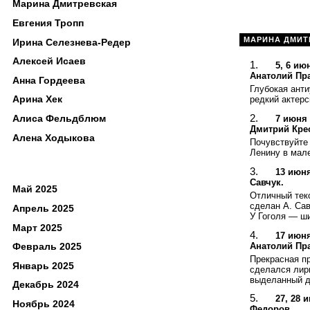
Марина Дмитревская
Евгения Тропп
МАРИНА ДМИТ
Ирина Селезнева-Редер
Алексей Исаев
5, 6 ию
Анатолий Пр
Анна Гордеева
Глубокая ант
Арина Хек
редкий актерс
Алиса Фельдблюм
7 июня
Дмитрий Кре
Алена Ходыкова
Почувствуйте 
Ленину в мал
13 июня
Савчук.
Май 2025
Отличный тек
сделан А. Сав
Апрель 2025
У Гоголя — ш
Март 2025
17 июня
Анатолий Пр
Февраль 2025
Прекрасная пр
Январь 2025
сделался лир
выделанный д
Декабрь 2024
27, 28 
Ноябрь 2024
Федоров.