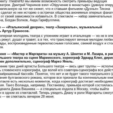
оекту TheatreHD мы имеем возможность смотреть премьеры ведущих
театров. Дмитрий Черняков взял «Обручение в монастыре» (дивную опер
написанную на тот же сюжет, что и ставшая фильмом «Дуэнья» Тихона
и сделал из нее историю о встречах общества анонимных оперных фанат
 от своей зависимости избавиться. В спектакле — набор замечательных
на, Богдан Волков, Аида Гарифуллина.
я — «Итальянский дворик», театр «Зазеркалье», музыкальный
ь Артур Ераносов.
 оперная молодежь театра с упоением играет в итальянцев — но не в оп
а режут, душат и травят, а в тех, что транслируют вечные мелодии любви
ады, воспроизведенные первоклассными голосами, свежий воздух и сто
ра.
юня — «Мастер и Маргарита» на музыку А. Шнитке и М. Лазара, в ра
льшого театра на сцене Мариинского, хореограф Эдвард Клюг, дири
лен дополнительно, сценограф Марко Япель.
чение трех дней артисты Большого театра — весь цвет труппы — исполн
ь словенского хореографа, где волей его соавтора-сценографа все дейс
заброшенный бассейн. Понятно, что нет и не будет такого театрального (
ения булгаковского романа, которое все признали бы конгениальным кни
ктакле есть несколько моментов, когда хореограф достигает необходим
ия. Танго Воланда, например. Постановку, премьера которой состоялась
оценила Диана Вишнева — и специально ездила в Москву, чтобы выйти
и в одном из спектаклей. Теперь увидеть Диану в роли Маргариты смогу
ы — ее спектакль вечером 28 июня.