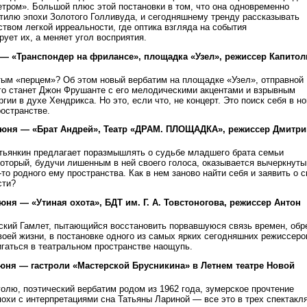
тром». Большой плюс этой постановки в том, что она одновременно
тилю эпохи Золотого Голливуда, и сегодняшнему тренду рассказывать
ством легкой ирреальности, где оптика взгляда на события
рует их, а меняет угол восприятия.
 — «Транспондер на фрилансе», площадка «Узел», режиссер Капитол
тым «перцем»? Об этом новый вербатим на площадке «Узел», отправной
ого станет Джон Фрушанте с его мелодическими акцентами и взрывным
гии в духе Хендрикса. Но это, если что, не концерт. Это поиск себя в н
остранстве.
7 июня — «Брат Андрей», Театр «ДРАМ. ПЛОЩАДКА», режиссер Дмитри
тьянкин предлагает поразмышлять о судьбе младшего брата семьи
оторый, будучи лишенным в ней своего голоса, оказывается вычеркнут
а-то родного ему пространства. Как в нем заново найти себя и заявить о 
сти?
июня — «Утиная охота», БДТ им. Г. А. Товстоногова, режиссер Антон
сский Гамлет, пытающийся восстановить порвавшуюся связь времен, обр
воей жизни, в постановке одного из самых ярких сегодняшних режиссеро
гаться в театральном пространстве наощупь.
юня — гастроли «Мастерской Брусникина» в Летнем театре Новой
голю, поэтический вербатим родом из 1962 года, зумерское прочтение
охи с интерпретациями сна Татьяны Лариной — все это в трех спектакл