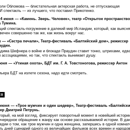
роли Обломова — блистательная актерская работа, не отпускающая
 И спектакль — из лучшего, что поставил Прикотенко.
 14 июня — «Камень. Зверь. Человек», театр «Открытое пространство
 Тумина.
ий спектакль-погружение в далекий мир Исландии, который, как выясня
вечен совершенно так же, как жизнь вокруг нас.
 — «Сестра печали», Театр-фестиваль «Балтийский дом», режиссер
аудин.
дима Шефнера о войне и блокаде Праудин ставит тонко, штрихами, едв
ассоциациями, но так, что спектакль вынимает душу.
июня — «Утиная охота», БДТ им. Г. А. Товстоногова, режиссер Антон
ьера БДТ на излете сезона, надо идти смотреть.
ЕВ
5 июня — «Трое мужчин и один шедевр», Театр-фестиваль «Балтийск
ер Дмитрий Петрунь.
торый, на мой взгляд, фиксирует поворотный момент в новейшей истори
очередное обращение к жанру как основе рассказываемой истории. В да
дии о том, как трое мужчин и одна женщина, запершись в одной комнат
ять дней сценарий одного из величайших фильмов всех времен и народо