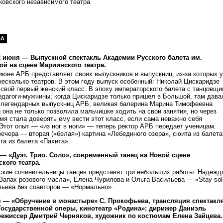
овского независимого театра.
ВА
12 июня — Выпускной спектакль Академии Русского балета им.
вой на сцене Мариинского театра.
 июне АРБ представляет своих выпускников и выпускниц, из-за которых 
есколько театров. В этом году выпуск особенный: Николай Цискаридзе
свой первый женский класс. В эпоху императорского балета с танцовщ
едагоги-мужчины; когда Цискаридзе только пришел в Большой, там дава
з легендарных выпускниц АРБ, великая балерина Марина Тимофеевна
она не только позволила мальчишке ходить на свои занятия, но через
мя стала доверять ему вести этот класс, если сама неважно себя
Этот опыт — «из ног в ноги» — теперь ректор АРБ передает ученицам.
ечера — вторая («белая») картина «Лебединого озера», сюита из балета
та из балета «Пахита».
— «Дуэт. Трио. Соло», современный танец на Новой сцене
кого театра.
гские сочинительницы танцев представят три небольших работы. Надежд
Запах розового масла», Елена Чурилова и Ольга Васильева — «Stay sol
льева без соавторов — «Нормально».
я — «Обручение в монастыре» С. Прокофьева, трансляция спектакл
осударственной оперы, кинотеатр «Родина»; дирижер Даниэль
режиссер Дмитрий Черняков, художник по костюмам Елена Зайцева.