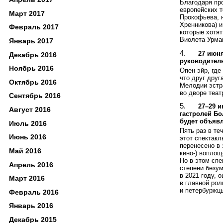
Благодаря пр
европейских 
Март 2017
Прокофьева, 
Хренникова) 
Февраль 2017
которые хотят
Виолета Урма
Январь 2017
27 июн
Декабрь 2016
руководител
Ноябрь 2016
Опен эйр, где
что друг друг
Октябрь 2016
Мелодии эстр
во дворе теат
Сентябрь 2016
27–29 и
Август 2016
гастролей Бо
будет объяв
Июль 2016
Пять раз в те
Июнь 2016
этот спектакл
перенесено в 
Май 2016
кино-) воплощ
Но в этом спе
Апрель 2016
степени безум
в 2021 году, 
Март 2016
в главной рол
и петербуржц
Февраль 2016
Январь 2016
Декабрь 2015