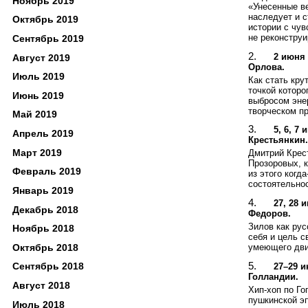
Ноябрь 2019
«Унесенные ве
наследует и с
Октябрь 2019
истории с чув
не реконструи
Сентябрь 2019
2 июня
Август 2019
Орлова.
Июль 2019
Как стать кру
точкой котор
Июнь 2019
выбросом энер
творческом пр
Май 2019
5, 6, 
Апрель 2019
Крестьянкин.
Март 2019
Дмитрий Крес
Прозоровых, к
Февраль 2019
из этого когд
состоятельно
Январь 2019
27, 28 
Декабрь 2018
Федоров.
Зилов как ру
Ноябрь 2018
себя и цель с
Октябрь 2018
умеющего дви
Сентябрь 2018
27–29 и
Голландии.
Август 2018
Хип-хоп по Го
пушкинской эп
Июль 2018