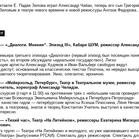
ектакле Е. Падве Зилова играл Александр Чабан, теперь его сын Григори
 Зиловым в театре нового времени и новой режиссуры Антона Федорова
ПП
— «„Диалоги. Мнения“. Эпизод III», Кабаре ШУМ, режиссер Алексан
емьера третьего эпизода «Диалогов» (первый эпизод был посвящен пон
ть», во втором обсуждали «идеальное государство»). Легко
щие артисты Александр Худяков и Иван Вальберг свободно ведут
диспут, основанный на классических текстах Платона, но нередко выхо
рактного теоретизирования. Умно, элегантно, иронично.
— «Мейерхольд. Петербург», Театр в Театральном музее, режиссер
читель, хореограф Александр Челидзе.
скурсия (старт в 11.00) на протяжении трех с небольшим часов проведет
местам Всеволода Эмильевича Мейерхольда в Петербурге-Петрограде-
В качестве гидов — петербургские артисты Ксюша Плюснина, Лёня Нечае
, а театровед, знаток и творец Константин Учитель выступил в качеств
тересно.
— «Тихий час», Театр «На Литейном», режиссеры Екатерина Мигицк
лович.
х трупп — Театра «На Литейном» и молодого, но уже завоевавшего инте
Театра» (выпускники РГСАИ). Спектакль двух режиссеров. Спектакль дл