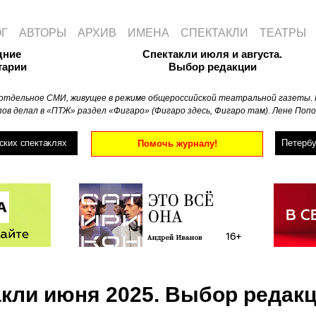
ОГ
АВТОРЫ
АРХИВ
ИМЕНА
СПЕКТАКЛИ
ТЕАТРЫ
дние
Спектакли июля и августа.
тарии
Выбор редакции
отдельное СМИ, живущее в режиме общероссийской театральной газеты. 
ов делал в «ПТЖ» раздел «Фигаро» (Фигаро здесь, Фигаро там). Лене Попо
ских спектаклях
Петербу
Помочь журналу!
кли июня 2025. Выбор редак