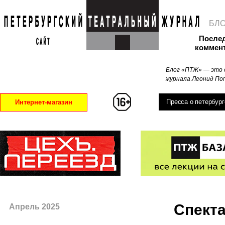
БЛ
После
коммен
Блог «ПТЖ» — это 
журнала Леонид Поп
Пресса о петербург
Интернет-магазин
Спекта
Апрель 2025