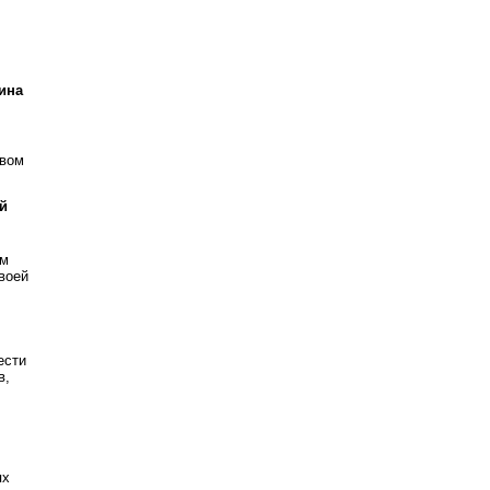
ина
овом
й
ым
своей
ести
в,
ях