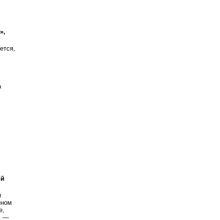
»,
ется,
а
ий
и
нном
е,
в —