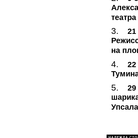
Алекса
театра
21
Режисс
на пло
22
Тумина
29
шарика
Упсала
НАДЕЖДА СТО