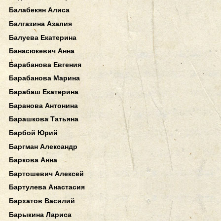
Балабекян Алиса
Балгазина Азалия
Балуева Екатерина
Банасюкевич Анна
Барабанова Евгения
Барабанова Марина
Барабаш Екатерина
Баранова Антонина
Барашкова Татьяна
Барбой Юрий
Баргман Александр
Баркова Анна
Бартошевич Алексей
Бартулева Анастасия
Бархатов Василий
Барыкина Лариса