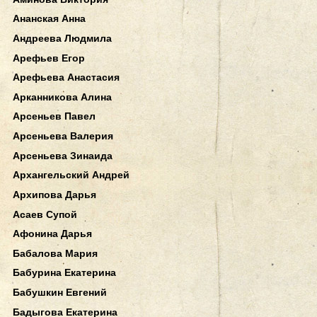
Ананская Анна
Андреева Людмила
Арефьев Егор
Арефьева Анастасия
Арканникова Алина
Арсеньев Павел
Арсеньева Валерия
Арсеньева Зинаида
Архангельский Андрей
Архипова Дарья
Асаев Супой
Афонина Дарья
Бабалова Мария
Бабурина Екатерина
Бабушкин Евгений
Бадыгова Екатерина