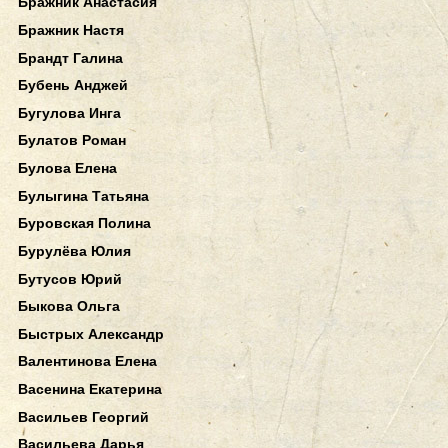
Бражник Анастасия
Бражник Настя
Брандт Галина
Бубень Анджей
Бугулова Инга
Булатов Роман
Булова Елена
Булыгина Татьяна
Буровская Полина
Бурулёва Юлия
Бутусов Юрий
Быкова Ольга
Быстрых Александр
Валентинова Елена
Васенина Екатерина
Васильев Георгий
Васильева Дарья