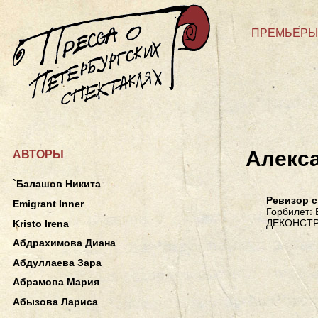
ПРЕМЬЕРЫ
Алекс
АВТОРЫ
`Балашов Никита
Ревизор 
Emigrant Inner
Горбилет: 
ДЕКОНСТР
Kristo Irena
Абдрахимова Диана
Абдуллаева Зара
Абрамова Мария
Абызова Лариса