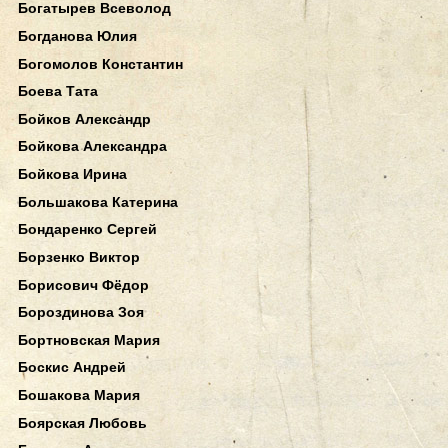
Богатырев Всеволод
Богданова Юлия
Богомолов Константин
Боева Тата
Бойков Александр
Бойкова Александра
Бойкова Ирина
Большакова Катерина
Бондаренко Сергей
Борзенко Виктор
Борисович Фёдор
Бороздинова Зоя
Бортновская Мария
Боскис Андрей
Бошакова Мария
Боярская Любовь