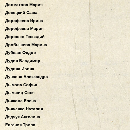
Долматова Мария
Донецкий Саша
Дорофеева Ирина
Дорофеева Мария
Дорошев Геннадий
Дробышева Марина
Дубшан Федор
Дудин Владимир
Дудина Ирина
Дунаева Александра
Дымова Софья
Дымшиц Соня
Дьякова Елена
Дьяченко Наталия
Дядчук Ангелина
Евгения Тропп