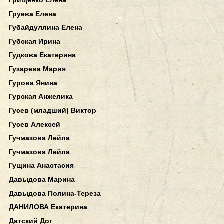
Груева Елена
Губайдуллина Елена
Губская Ирина
Гудкова Екатерина
Гузарева Мария
Гурова Янина
Гурская Анжелика
Гусев (младший) Виктор
Гусев Алексей
Гучмазова Лейла
Гучмазова Лейла
Гущина Анастасия
Давыдова Марина
Давыдова Полина-Тереза
ДАНИЛОВА Екатерина
Датский Дог