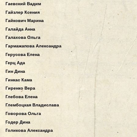
Гаевский Вадим
Гайзлер Ксения
Гайкович Марина
Галайда Анна
Галахова Ольга
Гармажапова Александра
Герусова Елена
Герц Ада
Гин Дина
Гинкас Кама
Гиренко Вера
Глебова Елена
Глембоцкая Владислава
Говорова Ольга
Годер Дина
Голикова Александра