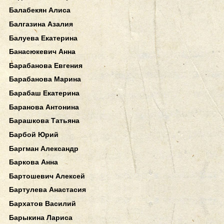
Балабекян Алиса
Балгазина Азалия
Балуева Екатерина
Банасюкевич Анна
Барабанова Евгения
Барабанова Марина
Барабаш Екатерина
Баранова Антонина
Барашкова Татьяна
Барбой Юрий
Баргман Александр
Баркова Анна
Бартошевич Алексей
Бартулева Анастасия
Бархатов Василий
Барыкина Лариса