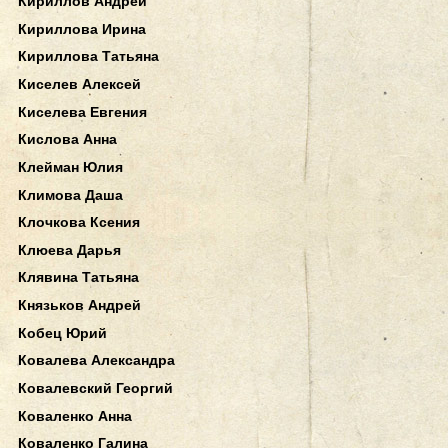
Кириллов Андрей
Кириллова Ирина
Кириллова Татьяна
Киселев Алексей
Киселева Евгения
Кислова Анна
Клейман Юлия
Климова Даша
Клочкова Ксения
Клюева Дарья
Клявина Татьяна
Князьков Андрей
Кобец Юрий
Ковалева Александра
Ковалевский Георгий
Коваленко Анна
Коваленко Галина