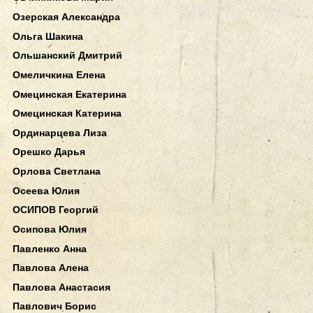
Озерская Александра
Ольга Шакина
Ольшанский Дмитрий
Омеличкина Елена
Омецинская Екатерина
Омецинская Катерина
Ординарцева Лиза
Орешко Дарья
Орлова Светлана
Осеева Юлия
ОСИПОВ Георгий
Осипова Юлия
Павленко Анна
Павлова Алена
Павлова Анастасия
Павлович Борис