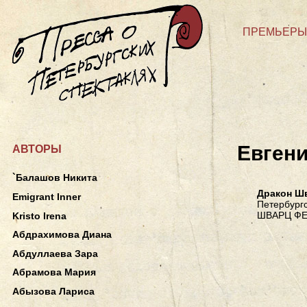
ПРЕМЬЕРЫ
Евген
АВТОРЫ
`Балашов Никита
Дракон Ш
Emigrant Inner
Петербургс
ШВАРЦ Ф
Kristo Irena
Абдрахимова Диана
Абдуллаева Зара
Абрамова Мария
Абызова Лариса