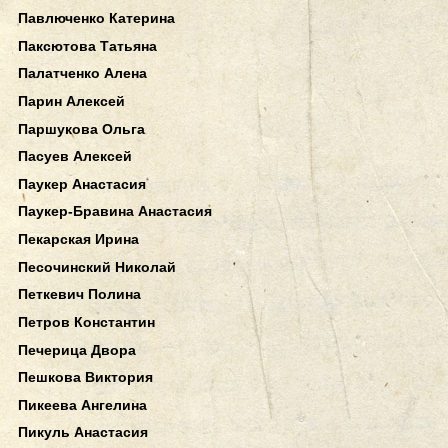
Павлюченко Катерина
Паксютова Татьяна
Палатченко Алена
Парин Алексей
Паршукова Ольга
Пасуев Алексей
Паукер Анастасия
Паукер-Бравина Анастасия
Пекарская Ирина
Песочинский Николай
Петкевич Полина
Петров Константин
Печерица Двора
Пешкова Виктория
Пикеева Ангелина
Пикуль Анастасия