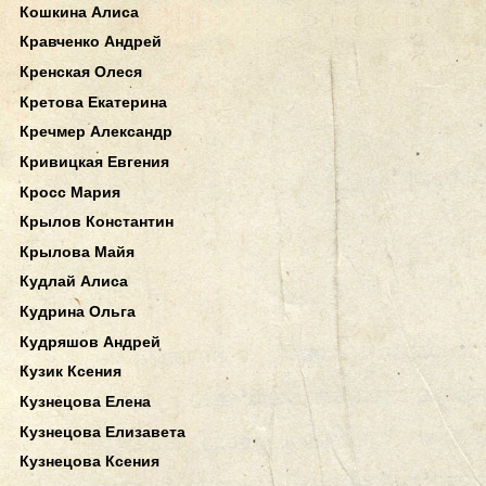
Кошкина Алиса
Кравченко Андрей
Кренская Олеся
Кретова Екатерина
Кречмер Александр
Кривицкая Евгения
Кросс Мария
Крылов Константин
Крылова Майя
Кудлай Алиса
Кудрина Ольга
Кудряшов Андрей
Кузик Ксения
Кузнецова Елена
Кузнецова Елизавета
Кузнецова Ксения