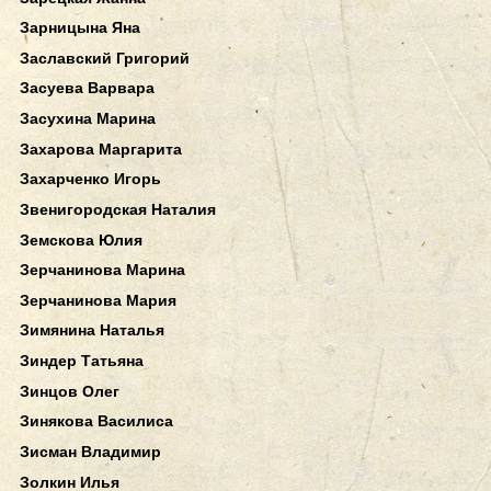
Зарницына Яна
Заславский Григорий
Засуева Варвара
Засухина Марина
Захарова Маргарита
Захарченко Игорь
Звенигородская Наталия
Земскова Юлия
Зерчанинова Марина
Зерчанинова Мария
Зимянина Наталья
Зиндер Татьяна
Зинцов Олег
Зинякова Василиса
Зисман Владимир
Золкин Илья