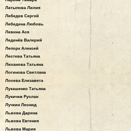
Латыпова Лилия
Лебедев Сергей
Лебедина Любовь
Левина Ася
Леденёв Валерий
Лепорк Алексей
Лестева Татьяна
Лиханова Татьяна
Логинова Светлана
Лосева Елизавета
Лукашенко Татьяна
Лукичев Руслан
Лучкин Леонид
Львова Дарина
Львова Евгения
Львова Мария