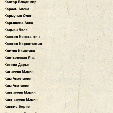
Кантор Владимир
Карась Алена
Кармунин Олег
Карышева Анна
Кацман Ляля
Каюков Константин
Каюков Корнстантин
Квитко Кристина
Квятковская Яна
Кетова Дарья
Кигисепп Мария
Ким Анастасия
Ким Анатасия
Кингисепп Мария
Кингнисепп Мария
Кипнис Борис