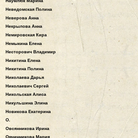
Наумлюк Марина
Неведомская Полина
Неверова Анна
Некрылова Анна
Немировская Кира
Немыкина Елена
Несторович Владимир
Никитина Елена
Никитина Полина
Николаева Дарья
Николаевич Сергей
Никольская Алиса
Никульшина Элина
Новикова Екатерина
О.
Овсянникова Ирина
Овчинникова Мария