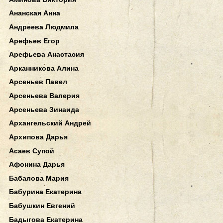
Ананская Анна
Андреева Людмила
Арефьев Егор
Арефьева Анастасия
Арканникова Алина
Арсеньев Павел
Арсеньева Валерия
Арсеньева Зинаида
Архангельский Андрей
Архипова Дарья
Асаев Супой
Афонина Дарья
Бабалова Мария
Бабурина Екатерина
Бабушкин Евгений
Бадыгова Екатерина