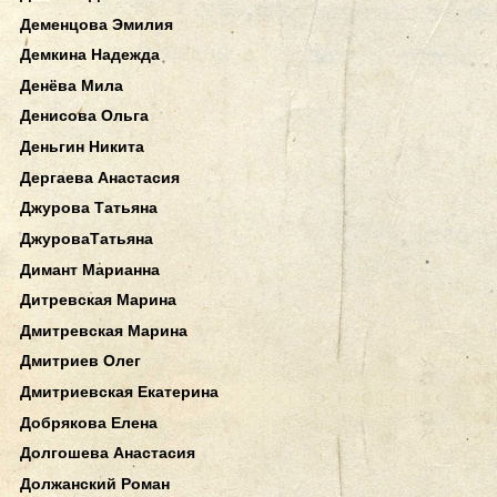
Деменцова Эмилия
Демкина Надежда
Денёва Мила
Денисова Ольга
Деньгин Никита
Дергаева Анастасия
Джурова Татьяна
ДжуроваТатьяна
Димант Марианна
Дитревская Марина
Дмитревская Марина
Дмитриев Олег
Дмитриевская Екатерина
Добрякова Елена
Долгошева Анастасия
Должанский Роман