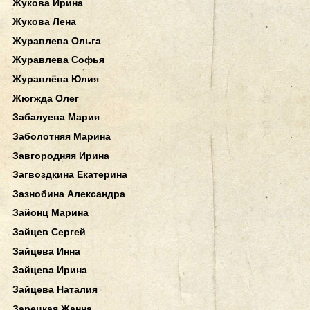
Жукова Ирина
Жукова Лена
Журавлева Ольга
Журавлева Софья
Журавлёва Юлия
Жюгжда Олег
Забалуева Мария
Заболотняя Марина
Завгородняя Ирина
Загвоздкина Екатерина
Зазнобина Александра
Зайонц Марина
Зайцев Сергей
Зайцева Инна
Зайцева Ирина
Зайцева Наталия
Зарецкая Жанна