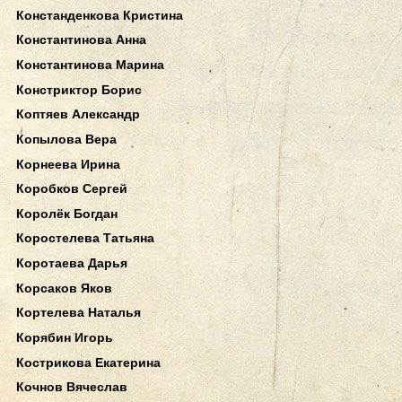
Констанденкова Кристина
Константинова Анна
Константинова Марина
Констриктор Борис
Коптяев Александр
Копылова Вера
Корнеева Ирина
Коробков Сергей
Королёк Богдан
Коростелева Татьяна
Коротаева Дарья
Корсаков Яков
Кортелева Наталья
Корябин Игорь
Кострикова Екатерина
Кочнов Вячеслав