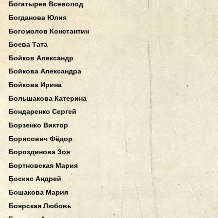
Богатырев Всеволод
Богданова Юлия
Богомолов Константин
Боева Тата
Бойков Александр
Бойкова Александра
Бойкова Ирина
Большакова Катерина
Бондаренко Сергей
Борзенко Виктор
Борисович Фёдор
Бороздинова Зоя
Бортновская Мария
Боскис Андрей
Бошакова Мария
Боярская Любовь