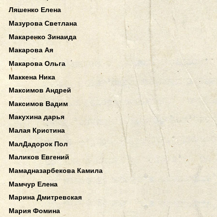
Ляшенко Елена
Мазурова Светлана
Макаренко Зинаида
Макарова Ая
Макарова Ольга
Маккена Ника
Максимов Андрей
Максимов Вадим
Макухина дарья
Малая Кристина
МалДадорок Пол
Маликов Евгений
Мамадназарбекова Камила
Мамчур Елена
Марина Дмитревская
Мария Фомина