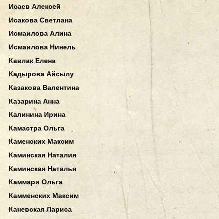
Исаев Алексей
Исакова Светлана
Исмаилова Алина
Исмаилова Нинель
Кавлак Елена
Кадырова Айсылу
Казакова Валентина
Казарина Анна
Калинина Ирина
Камастра Ольга
Каменских Максим
Каминская Наталия
Каминская Наталья
Каммари Ольга
Камменских Максим
Каневская Лариса