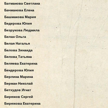
Батманова Светлана
Бачманова Елена
Башмакова Мария
Бедерова Юлия
Безрукова Людмила
Белан Ольга
Белая Наталья
Белова Зинаида
Белова Татьяна
Беляева Екатерина
Бендерова Юлия
Берлина Марина
Берман Николай
Бетхудов Игнат
Бирюков Сергей
Бирюкова Екатерина