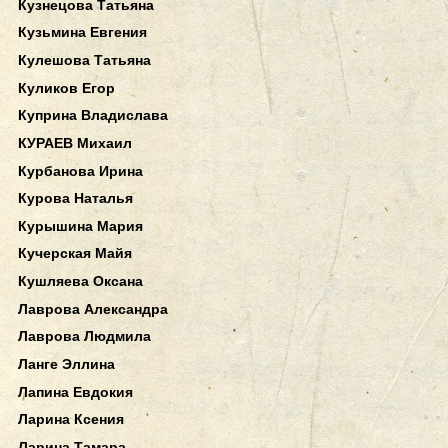
Кузнецова Татьяна
Кузьмина Евгения
Кулешова Татьяна
Куликов Егор
Куприна Владислава
КУРАЕВ Михаил
Курбанова Ирина
Курова Наталья
Курышина Мария
Кучерская Майя
Кушляева Оксана
Лаврова Александра
Лаврова Людмила
Ланге Эллина
Лапина Евдокия
Ларина Ксения
Ларина Тамара