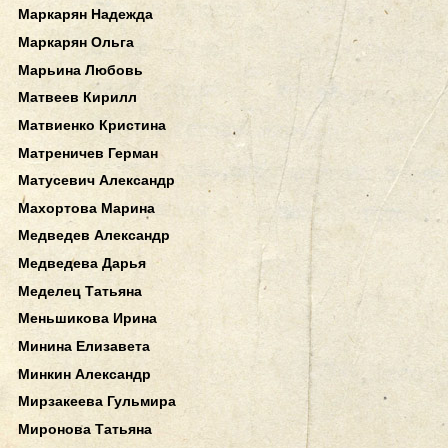
Маркарян Надежда
Маркарян Ольга
Марьина Любовь
Матвеев Кирилл
Матвиенко Кристина
Матреничев Герман
Матусевич Александр
Махортова Марина
Медведев Александр
Медведева Дарья
Меделец Татьяна
Меньшикова Ирина
Минина Елизавета
Минкин Александр
Мирзакеева Гульмира
Миронова Татьяна