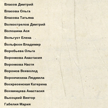
Власов Дмитрий
Власова Ольга
Власова Татьяна
Волкострелов Дмитрий
Волошина Ася
Вольгуст Елена
Вольфсон Владимир
Воробьева Ольга
Воронкова Анастасия
Воронкова Настя
Воронов Всеволод
Ворончихина Людмила
Воскресенская Катерина
Вохминцева Анастасия
Высоцкий Виктор
Габелия Мария