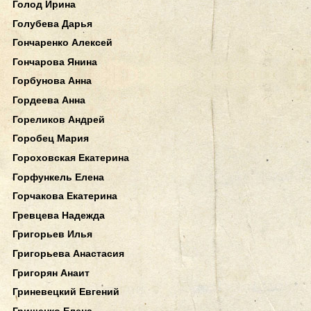
Голод Ирина
Голубева Дарья
Гончаренко Алексей
Гончарова Янина
Горбунова Анна
Гордеева Анна
Гореликов Андрей
Горобец Мария
Гороховская Екатерина
Горфункель Елена
Горчакова Екатерина
Гревцева Надежда
Григорьев Илья
Григорьева Анастасия
Григорян Анаит
Гриневецкий Евгений
Грищенко Елена