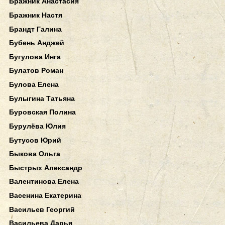
Бражник Анастасия
Бражник Настя
Брандт Галина
Бубень Анджей
Бугулова Инга
Булатов Роман
Булова Елена
Булыгина Татьяна
Буровская Полина
Бурулёва Юлия
Бутусов Юрий
Быкова Ольга
Быстрых Александр
Валентинова Елена
Васенина Екатерина
Васильев Георгий
Васильева Дарья