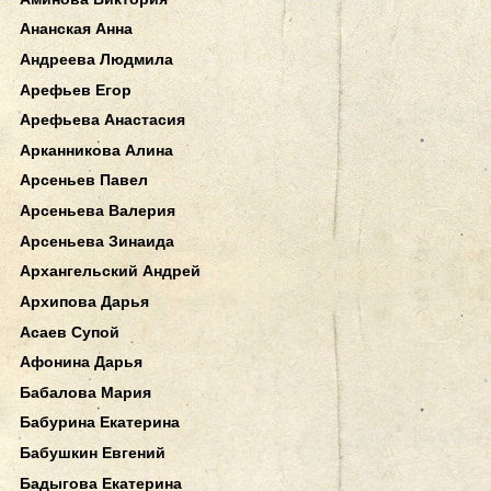
Ананская Анна
Андреева Людмила
Арефьев Егор
Арефьева Анастасия
Арканникова Алина
Арсеньев Павел
Арсеньева Валерия
Арсеньева Зинаида
Архангельский Андрей
Архипова Дарья
Асаев Супой
Афонина Дарья
Бабалова Мария
Бабурина Екатерина
Бабушкин Евгений
Бадыгова Екатерина