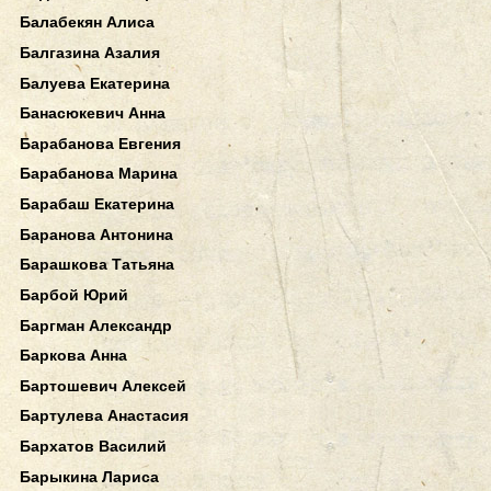
Балабекян Алиса
Балгазина Азалия
Балуева Екатерина
Банасюкевич Анна
Барабанова Евгения
Барабанова Марина
Барабаш Екатерина
Баранова Антонина
Барашкова Татьяна
Барбой Юрий
Баргман Александр
Баркова Анна
Бартошевич Алексей
Бартулева Анастасия
Бархатов Василий
Барыкина Лариса