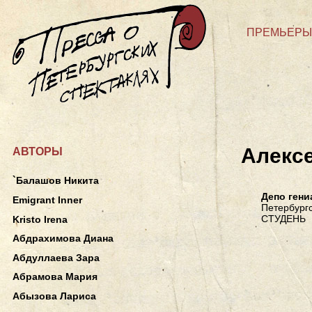
ПРЕМЬЕРЫ
Алекс
АВТОРЫ
`Балашов Никита
Депо ген
Emigrant Inner
Петербургс
СТУДЕНЬ
Kristo Irena
Абдрахимова Диана
Абдуллаева Зара
Абрамова Мария
Абызова Лариса