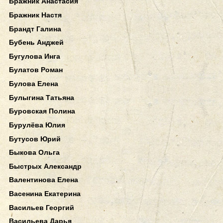
Бражник Анастасия
Бражник Настя
Брандт Галина
Бубень Анджей
Бугулова Инга
Булатов Роман
Булова Елена
Булыгина Татьяна
Буровская Полина
Бурулёва Юлия
Бутусов Юрий
Быкова Ольга
Быстрых Александр
Валентинова Елена
Васенина Екатерина
Васильев Георгий
Васильева Дарья