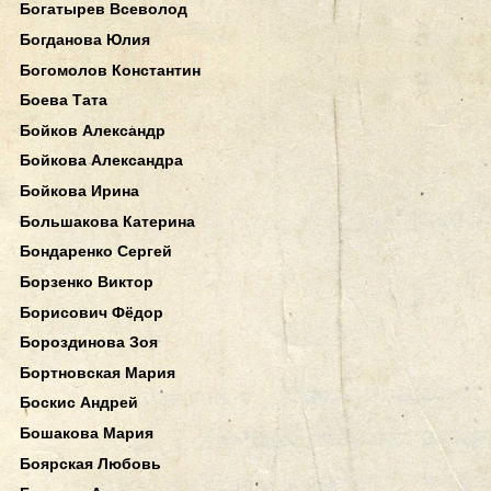
Богатырев Всеволод
Богданова Юлия
Богомолов Константин
Боева Тата
Бойков Александр
Бойкова Александра
Бойкова Ирина
Большакова Катерина
Бондаренко Сергей
Борзенко Виктор
Борисович Фёдор
Бороздинова Зоя
Бортновская Мария
Боскис Андрей
Бошакова Мария
Боярская Любовь