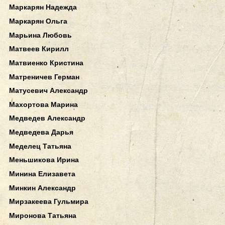
Маркарян Надежда
Маркарян Ольга
Марьина Любовь
Матвеев Кирилл
Матвиенко Кристина
Матреничев Герман
Матусевич Александр
Махортова Марина
Медведев Александр
Медведева Дарья
Меделец Татьяна
Меньшикова Ирина
Минина Елизавета
Минкин Александр
Мирзакеева Гульмира
Миронова Татьяна