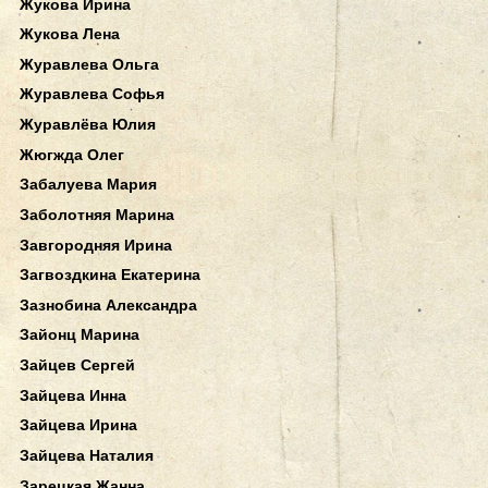
Жукова Ирина
Жукова Лена
Журавлева Ольга
Журавлева Софья
Журавлёва Юлия
Жюгжда Олег
Забалуева Мария
Заболотняя Марина
Завгородняя Ирина
Загвоздкина Екатерина
Зазнобина Александра
Зайонц Марина
Зайцев Сергей
Зайцева Инна
Зайцева Ирина
Зайцева Наталия
Зарецкая Жанна