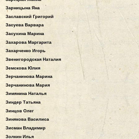
Зарницына Яна
Заславский Григорий
Засуева Варвара
Засухина Марина
Захарова Маргарита
Захарченко Игорь
Звенигородская Наталия
Земскова Юлия
Зерчанинова Марина
Зерчанинова Мария
Зимянина Наталья
Зиндер Татьяна
Зинцов Олег
Зинякова Василиса
Зисман Владимир
Золкин Илья