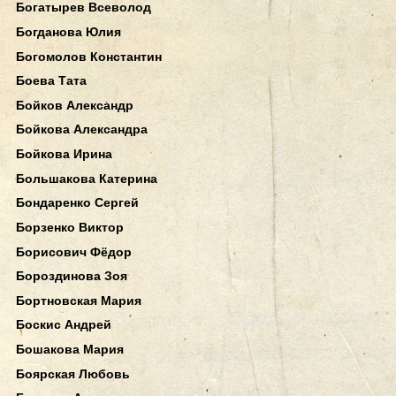
Богатырев Всеволод
Богданова Юлия
Богомолов Константин
Боева Тата
Бойков Александр
Бойкова Александра
Бойкова Ирина
Большакова Катерина
Бондаренко Сергей
Борзенко Виктор
Борисович Фёдор
Бороздинова Зоя
Бортновская Мария
Боскис Андрей
Бошакова Мария
Боярская Любовь