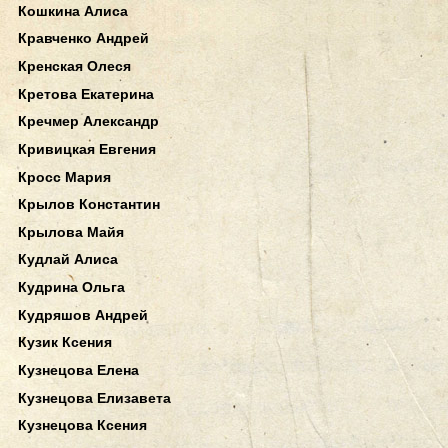
Кошкина Алиса
Кравченко Андрей
Кренская Олеся
Кретова Екатерина
Кречмер Александр
Кривицкая Евгения
Кросс Мария
Крылов Константин
Крылова Майя
Кудлай Алиса
Кудрина Ольга
Кудряшов Андрей
Кузик Ксения
Кузнецова Елена
Кузнецова Елизавета
Кузнецова Ксения