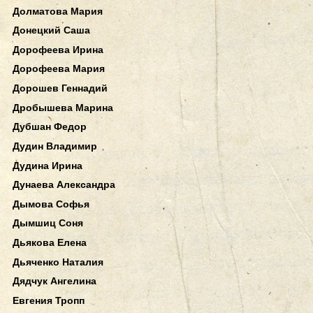
Долматова Мария
Донецкий Саша
Дорофеева Ирина
Дорофеева Мария
Дорошев Геннадий
Дробышева Марина
Дубшан Федор
Дудин Владимир
Дудина Ирина
Дунаева Александра
Дымова Софья
Дымшиц Соня
Дьякова Елена
Дьяченко Наталия
Дядчук Ангелина
Евгения Тропп