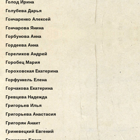
Голод Ирина
Голубева Дарья
Гончаренко Алексей
Гончарова Янина
Горбунова Анна
Гордеева Анна
Гореликов Андрей
Горобец Мария
Гороховская Екатерина
Горфункель Елена
Горчакова Екатерина
Гревцева Надежда
Григорьев Илья
Григорьева Анастасия
Григорян Анаит
Гриневецкий Евгений
Грищенко Елена