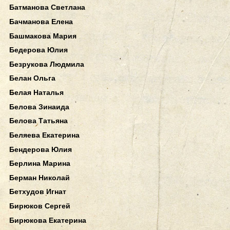
Батманова Светлана
Бачманова Елена
Башмакова Мария
Бедерова Юлия
Безрукова Людмила
Белан Ольга
Белая Наталья
Белова Зинаида
Белова Татьяна
Беляева Екатерина
Бендерова Юлия
Берлина Марина
Берман Николай
Бетхудов Игнат
Бирюков Сергей
Бирюкова Екатерина