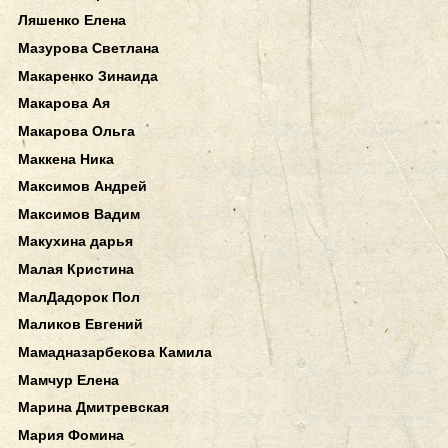
Ляшенко Елена
Мазурова Светлана
Макаренко Зинаида
Макарова Ая
Макарова Ольга
Маккена Ника
Максимов Андрей
Максимов Вадим
Макухина дарья
Малая Кристина
МалДадорок Пол
Маликов Евгений
Мамадназарбекова Камила
Мамчур Елена
Марина Дмитревская
Мария Фомина