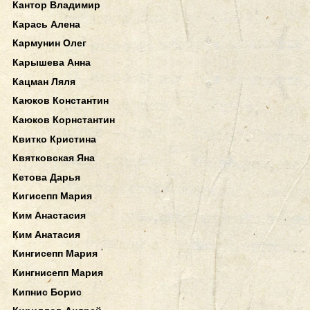
Кантор Владимир
Карась Алена
Кармунин Олег
Карышева Анна
Кацман Ляля
Каюков Константин
Каюков Корнстантин
Квитко Кристина
Квятковская Яна
Кетова Дарья
Кигисепп Мария
Ким Анастасия
Ким Анатасия
Кингисепп Мария
Кингнисепп Мария
Кипнис Борис