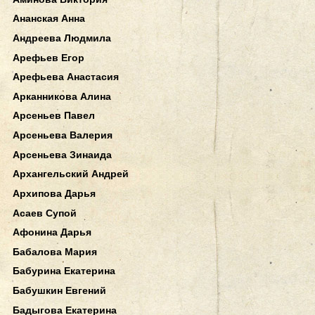
Ананская Анна
Андреева Людмила
Арефьев Егор
Арефьева Анастасия
Арканникова Алина
Арсеньев Павел
Арсеньева Валерия
Арсеньева Зинаида
Архангельский Андрей
Архипова Дарья
Асаев Супой
Афонина Дарья
Бабалова Мария
Бабурина Екатерина
Бабушкин Евгений
Бадыгова Екатерина