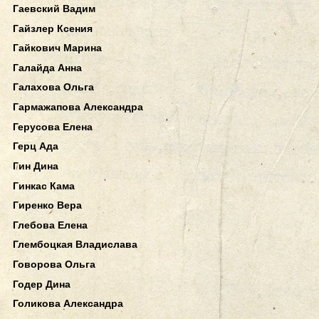
Гаевский Вадим
Гайзлер Ксения
Гайкович Марина
Галайда Анна
Галахова Ольга
Гармажапова Александра
Герусова Елена
Герц Ада
Гин Дина
Гинкас Кама
Гиренко Вера
Глебова Елена
Глембоцкая Владислава
Говорова Ольга
Годер Дина
Голикова Александра