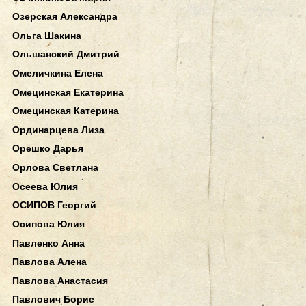
Озерская Александра
Ольга Шакина
Ольшанский Дмитрий
Омеличкина Елена
Омецинская Екатерина
Омецинская Катерина
Ординарцева Лиза
Орешко Дарья
Орлова Светлана
Осеева Юлия
ОСИПОВ Георгий
Осипова Юлия
Павленко Анна
Павлова Алена
Павлова Анастасия
Павлович Борис