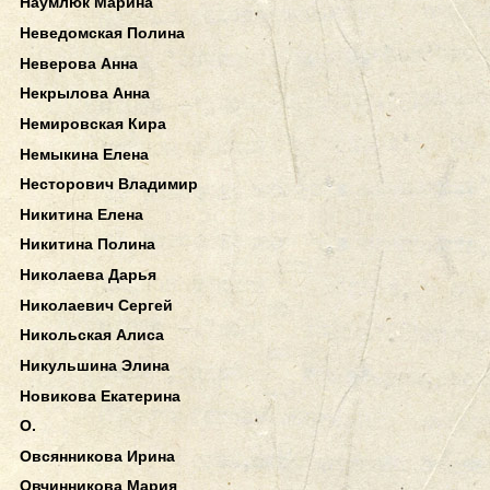
Наумлюк Марина
Неведомская Полина
Неверова Анна
Некрылова Анна
Немировская Кира
Немыкина Елена
Несторович Владимир
Никитина Елена
Никитина Полина
Николаева Дарья
Николаевич Сергей
Никольская Алиса
Никульшина Элина
Новикова Екатерина
О.
Овсянникова Ирина
Овчинникова Мария