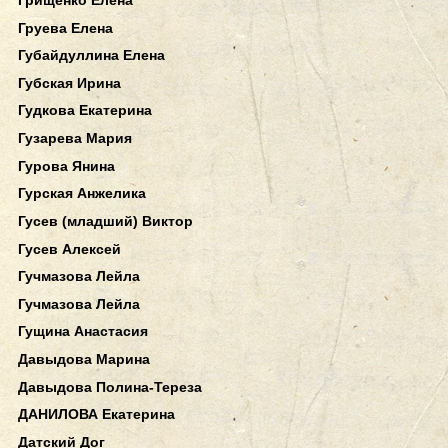
Груева Елена
Губайдуллина Елена
Губская Ирина
Гудкова Екатерина
Гузарева Мария
Гурова Янина
Гурская Анжелика
Гусев (младший) Виктор
Гусев Алексей
Гучмазова Лейла
Гучмазова Лейла
Гущина Анастасия
Давыдова Марина
Давыдова Полина-Тереза
ДАНИЛОВА Екатерина
Датский Дог