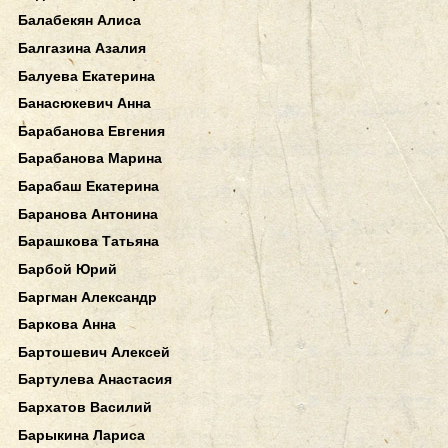
Балабекян Алиса
Балгазина Азалия
Балуева Екатерина
Банасюкевич Анна
Барабанова Евгения
Барабанова Марина
Барабаш Екатерина
Баранова Антонина
Барашкова Татьяна
Барбой Юрий
Баргман Александр
Баркова Анна
Бартошевич Алексей
Бартулева Анастасия
Бархатов Василий
Барыкина Лариса