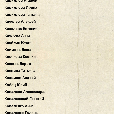
Кириллов Андрей
Кириллова Ирина
Кириллова Татьяна
Киселев Алексей
Киселева Евгения
Кислова Анна
Клейман Юлия
Климова Даша
Клочкова Ксения
Клюева Дарья
Клявина Татьяна
Князьков Андрей
Кобец Юрий
Ковалева Александра
Ковалевский Георгий
Коваленко Анна
Коваленко Галина