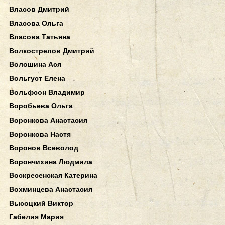
Власов Дмитрий
Власова Ольга
Власова Татьяна
Волкострелов Дмитрий
Волошина Ася
Вольгуст Елена
Вольфсон Владимир
Воробьева Ольга
Воронкова Анастасия
Воронкова Настя
Воронов Всеволод
Ворончихина Людмила
Воскресенская Катерина
Вохминцева Анастасия
Высоцкий Виктор
Габелия Мария