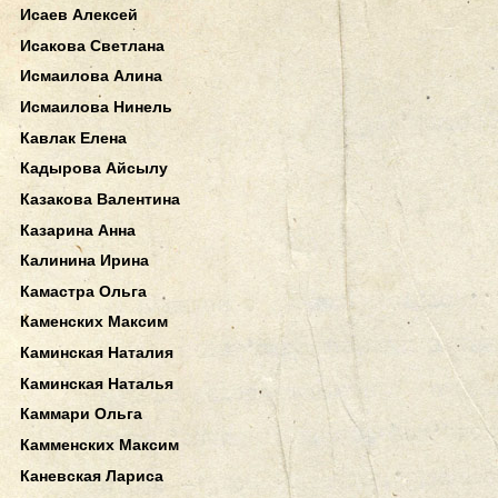
Исаев Алексей
Исакова Светлана
Исмаилова Алина
Исмаилова Нинель
Кавлак Елена
Кадырова Айсылу
Казакова Валентина
Казарина Анна
Калинина Ирина
Камастра Ольга
Каменских Максим
Каминская Наталия
Каминская Наталья
Каммари Ольга
Камменских Максим
Каневская Лариса