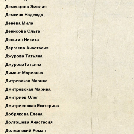
Деменцова Эмилия
Демкина Надежда
Денёва Мила
Денисова Ольга
Деньгин Никита
Дергаева Анастасия
Джурова Татьяна
ДжуроваТатьяна
Димант Марианна
Дитревская Марина
Дмитревская Марина
Дмитриев Олег
Дмитриевская Екатерина
Добрякова Елена
Долгошева Анастасия
Должанский Роман