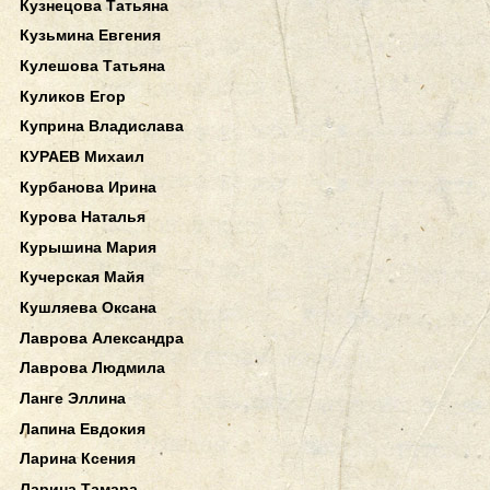
Кузнецова Татьяна
Кузьмина Евгения
Кулешова Татьяна
Куликов Егор
Куприна Владислава
КУРАЕВ Михаил
Курбанова Ирина
Курова Наталья
Курышина Мария
Кучерская Майя
Кушляева Оксана
Лаврова Александра
Лаврова Людмила
Ланге Эллина
Лапина Евдокия
Ларина Ксения
Ларина Тамара