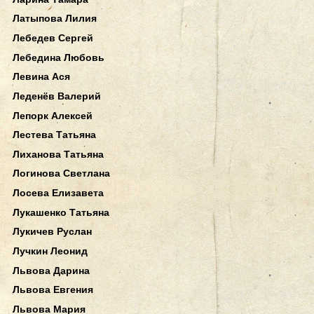
Латыпова Лилия
Лебедев Сергей
Лебедина Любовь
Левина Ася
Леденёв Валерий
Лепорк Алексей
Лестева Татьяна
Лиханова Татьяна
Логинова Светлана
Лосева Елизавета
Лукашенко Татьяна
Лукичев Руслан
Лучкин Леонид
Львова Дарина
Львова Евгения
Львова Мария