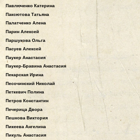
Павлюченко Катерина
Паксютова Татьяна
Палатченко Алена
Парин Алексей
Паршукова Ольга
Пасуев Алексей
Паукер Анастасия
Паукер-Бравина Анастасия
Пекарская Ирина
Песочинский Николай
Петкевич Полина
Петров Константин
Печерица Двора
Пешкова Виктория
Пикеева Ангелина
Пикуль Анастасия