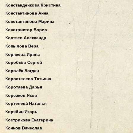
Констанденкова Кристина
Константинова Анна
Константинова Марина
Констриктор Борис
Коптяев Александр
Копылова Вера
Корнеева Ирина
Коробков Сергей
Королёк Богдан
Коростелева Татьяна
Коротаева Дарья
Корсаков Яков
Кортелева Наталья
Корябин Игорь
Кострикова Екатерина
Кочнов Вячеслав