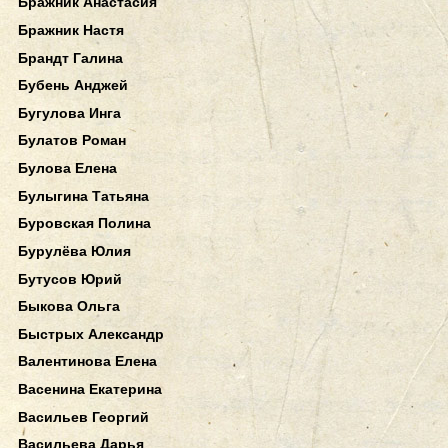
Бражник Анастасия
Бражник Настя
Брандт Галина
Бубень Анджей
Бугулова Инга
Булатов Роман
Булова Елена
Булыгина Татьяна
Буровская Полина
Бурулёва Юлия
Бутусов Юрий
Быкова Ольга
Быстрых Александр
Валентинова Елена
Васенина Екатерина
Васильев Георгий
Васильева Дарья