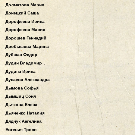
Долматова Мария
Донецкий Саша
Дорофеева Ирина
Дорофеева Мария
Дорошев Геннадий
Дробышева Марина
Дубшан Федор
Дудин Владимир
Дудина Ирина
Дунаева Александра
Дымова Софья
Дымшиц Соня
Дьякова Елена
Дьяченко Наталия
Дядчук Ангелина
Евгения Тропп