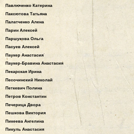
Павлюченко Катерина
Паксютова Татьяна
Палатченко Алена
Парин Алексей
Паршукова Ольга
Пасуев Алексей
Паукер Анастасия
Паукер-Бравина Анастасия
Пекарская Ирина
Песочинский Николай
Петкевич Полина
Петров Константин
Печерица Двора
Пешкова Виктория
Пикеева Ангелина
Пикуль Анастасия