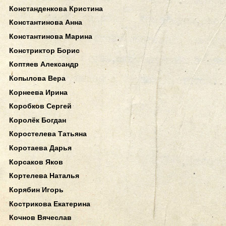
Констанденкова Кристина
Константинова Анна
Константинова Марина
Констриктор Борис
Коптяев Александр
Копылова Вера
Корнеева Ирина
Коробков Сергей
Королёк Богдан
Коростелева Татьяна
Коротаева Дарья
Корсаков Яков
Кортелева Наталья
Корябин Игорь
Кострикова Екатерина
Кочнов Вячеслав