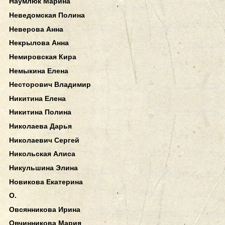
Наумлюк Марина
Неведомская Полина
Неверова Анна
Некрылова Анна
Немировская Кира
Немыкина Елена
Несторович Владимир
Никитина Елена
Никитина Полина
Николаева Дарья
Николаевич Сергей
Никольская Алиса
Никульшина Элина
Новикова Екатерина
О.
Овсянникова Ирина
Овчинникова Мария