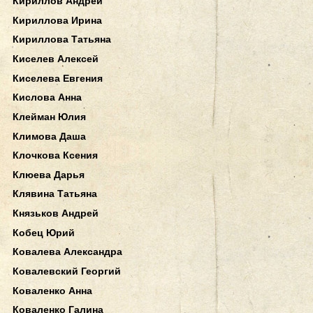
Кириллов Андрей
Кириллова Ирина
Кириллова Татьяна
Киселев Алексей
Киселева Евгения
Кислова Анна
Клейман Юлия
Климова Даша
Клочкова Ксения
Клюева Дарья
Клявина Татьяна
Князьков Андрей
Кобец Юрий
Ковалева Александра
Ковалевский Георгий
Коваленко Анна
Коваленко Галина