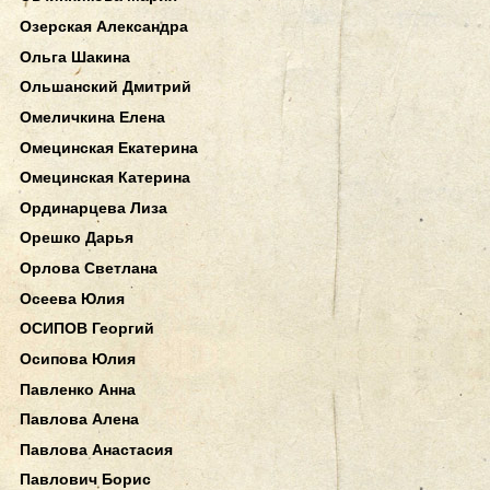
Озерская Александра
Ольга Шакина
Ольшанский Дмитрий
Омеличкина Елена
Омецинская Екатерина
Омецинская Катерина
Ординарцева Лиза
Орешко Дарья
Орлова Светлана
Осеева Юлия
ОСИПОВ Георгий
Осипова Юлия
Павленко Анна
Павлова Алена
Павлова Анастасия
Павлович Борис