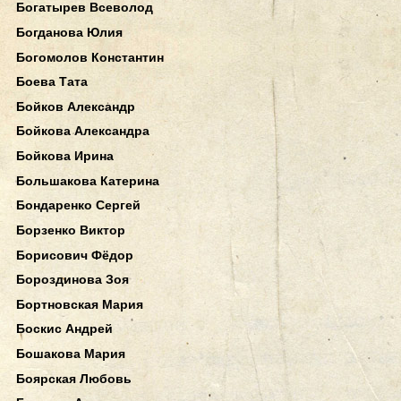
Богатырев Всеволод
Богданова Юлия
Богомолов Константин
Боева Тата
Бойков Александр
Бойкова Александра
Бойкова Ирина
Большакова Катерина
Бондаренко Сергей
Борзенко Виктор
Борисович Фёдор
Бороздинова Зоя
Бортновская Мария
Боскис Андрей
Бошакова Мария
Боярская Любовь