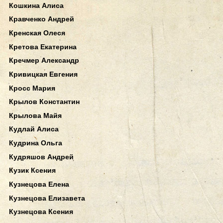
Кошкина Алиса
Кравченко Андрей
Кренская Олеся
Кретова Екатерина
Кречмер Александр
Кривицкая Евгения
Кросс Мария
Крылов Константин
Крылова Майя
Кудлай Алиса
Кудрина Ольга
Кудряшов Андрей
Кузик Ксения
Кузнецова Елена
Кузнецова Елизавета
Кузнецова Ксения