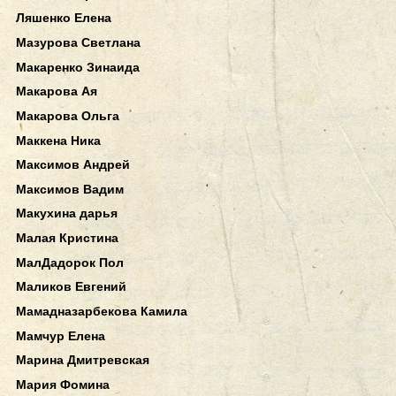
Ляшенко Елена
Мазурова Светлана
Макаренко Зинаида
Макарова Ая
Макарова Ольга
Маккена Ника
Максимов Андрей
Максимов Вадим
Макухина дарья
Малая Кристина
МалДадорок Пол
Маликов Евгений
Мамадназарбекова Камила
Мамчур Елена
Марина Дмитревская
Мария Фомина