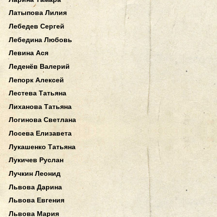
Латыпова Лилия
Лебедев Сергей
Лебедина Любовь
Левина Ася
Леденёв Валерий
Лепорк Алексей
Лестева Татьяна
Лиханова Татьяна
Логинова Светлана
Лосева Елизавета
Лукашенко Татьяна
Лукичев Руслан
Лучкин Леонид
Львова Дарина
Львова Евгения
Львова Мария