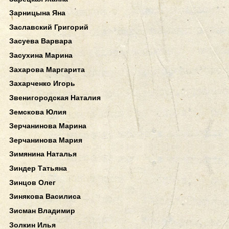
Зарницына Яна
Заславский Григорий
Засуева Варвара
Засухина Марина
Захарова Маргарита
Захарченко Игорь
Звенигородская Наталия
Земскова Юлия
Зерчанинова Марина
Зерчанинова Мария
Зимянина Наталья
Зиндер Татьяна
Зинцов Олег
Зинякова Василиса
Зисман Владимир
Золкин Илья