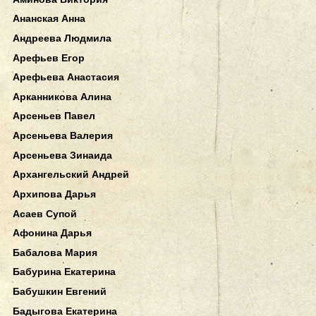
Ананская Анна
Андреева Людмила
Арефьев Егор
Арефьева Анастасия
Арканникова Алина
Арсеньев Павел
Арсеньева Валерия
Арсеньева Зинаида
Архангельский Андрей
Архипова Дарья
Асаев Супой
Афонина Дарья
Бабалова Мария
Бабурина Екатерина
Бабушкин Евгений
Бадыгова Екатерина