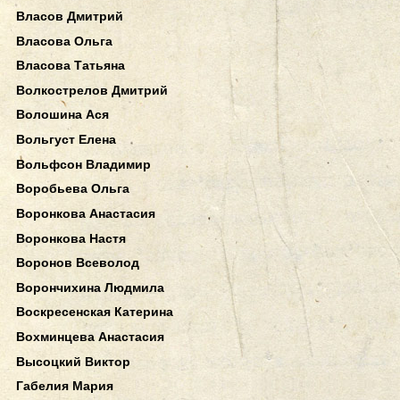
Власов Дмитрий
Власова Ольга
Власова Татьяна
Волкострелов Дмитрий
Волошина Ася
Вольгуст Елена
Вольфсон Владимир
Воробьева Ольга
Воронкова Анастасия
Воронкова Настя
Воронов Всеволод
Ворончихина Людмила
Воскресенская Катерина
Вохминцева Анастасия
Высоцкий Виктор
Габелия Мария