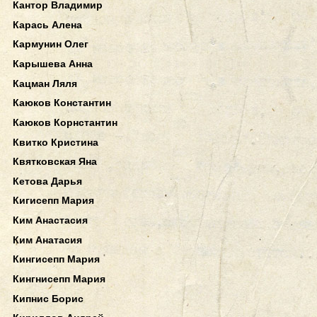
Кантор Владимир
Карась Алена
Кармунин Олег
Карышева Анна
Кацман Ляля
Каюков Константин
Каюков Корнстантин
Квитко Кристина
Квятковская Яна
Кетова Дарья
Кигисепп Мария
Ким Анастасия
Ким Анатасия
Кингисепп Мария
Кингнисепп Мария
Кипнис Борис