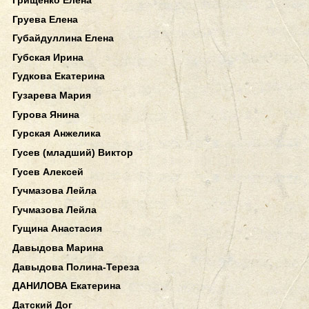
Груева Елена
Губайдуллина Елена
Губская Ирина
Гудкова Екатерина
Гузарева Мария
Гурова Янина
Гурская Анжелика
Гусев (младший) Виктор
Гусев Алексей
Гучмазова Лейла
Гучмазова Лейла
Гущина Анастасия
Давыдова Марина
Давыдова Полина-Тереза
ДАНИЛОВА Екатерина
Датский Дог