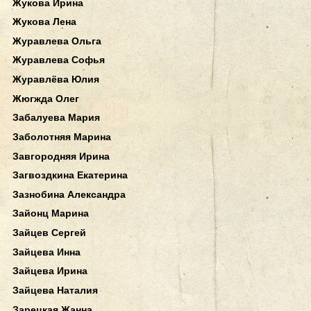
Жукова Ирина
Жукова Лена
Журавлева Ольга
Журавлева Софья
Журавлёва Юлия
Жюгжда Олег
Забалуева Мария
Заболотняя Марина
Завгородняя Ирина
Загвоздкина Екатерина
Зазнобина Александра
Зайонц Марина
Зайцев Сергей
Зайцева Инна
Зайцева Ирина
Зайцева Наталия
Зарецкая Жанна