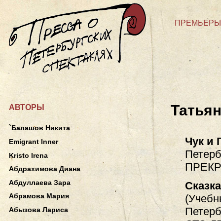
ПРЕМЬЕРЫ
Татьян
АВТОРЫ
`Балашов Никита
Чук и 
Emigrant Inner
Петерб
Kristo Irena
ПРЕКР
Абдрахимова Диана
Абдуллаева Зара
Сказка
Абрамова Мария
(Учебн
Петерб
Абызова Лариса