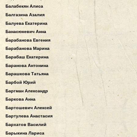
Балабекян Алиса
Балгазина Азалия
Балуева Екатерина
Банасюкевич Анна
Барабанова Евгения
Барабанова Марина
Барабаш Екатерина
Баранова Антонина
Барашкова Татьяна
Барбой Юрий
Баргман Александр
Баркова Анна
Бартошевич Алексей
Бартулева Анастасия
Бархатов Василий
Барыкина Лариса