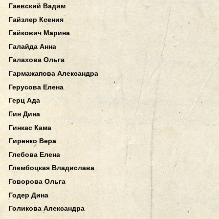
Гаевский Вадим
Гайзлер Ксения
Гайкович Марина
Галайда Анна
Галахова Ольга
Гармажапова Александра
Герусова Елена
Герц Ада
Гин Дина
Гинкас Кама
Гиренко Вера
Глебова Елена
Глембоцкая Владислава
Говорова Ольга
Годер Дина
Голикова Александра