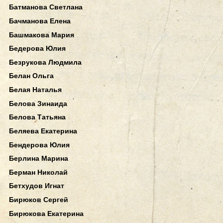
Батманова Светлана
Бачманова Елена
Башмакова Мария
Бедерова Юлия
Безрукова Людмила
Белан Ольга
Белая Наталья
Белова Зинаида
Белова Татьяна
Беляева Екатерина
Бендерова Юлия
Берлина Марина
Берман Николай
Бетхудов Игнат
Бирюков Сергей
Бирюкова Екатерина