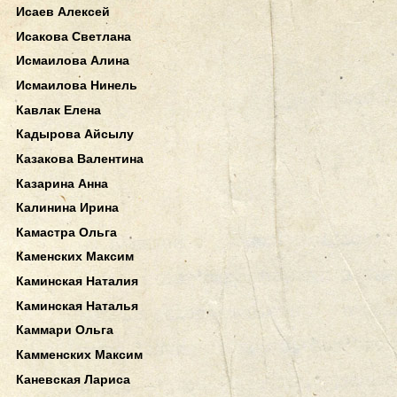
Исаев Алексей
Исакова Светлана
Исмаилова Алина
Исмаилова Нинель
Кавлак Елена
Кадырова Айсылу
Казакова Валентина
Казарина Анна
Калинина Ирина
Камастра Ольга
Каменских Максим
Каминская Наталия
Каминская Наталья
Каммари Ольга
Камменских Максим
Каневская Лариса