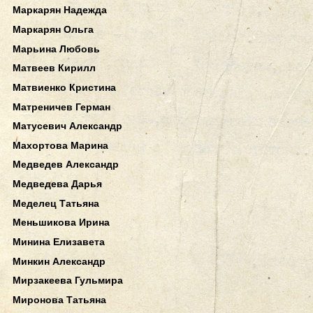
Маркарян Надежда
Маркарян Ольга
Марьина Любовь
Матвеев Кирилл
Матвиенко Кристина
Матреничев Герман
Матусевич Александр
Махортова Марина
Медведев Александр
Медведева Дарья
Меделец Татьяна
Меньшикова Ирина
Минина Елизавета
Минкин Александр
Мирзакеева Гульмира
Миронова Татьяна