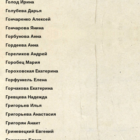
Голод Ирина
Голубева Дарья
Гончаренко Алексей
Гончарова Янина
Горбунова Анна
Гордеева Анна
Гореликов Андрей
Горобец Мария
Гороховская Екатерина
Горфункель Елена
Горчакова Екатерина
Гревцева Надежда
Григорьев Илья
Григорьева Анастасия
Григорян Анаит
Гриневецкий Евгений
Грищенко Елена