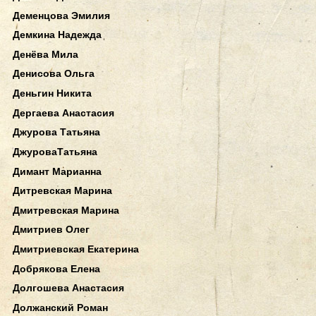
Деменцова Эмилия
Демкина Надежда
Денёва Мила
Денисова Ольга
Деньгин Никита
Дергаева Анастасия
Джурова Татьяна
ДжуроваТатьяна
Димант Марианна
Дитревская Марина
Дмитревская Марина
Дмитриев Олег
Дмитриевская Екатерина
Добрякова Елена
Долгошева Анастасия
Должанский Роман