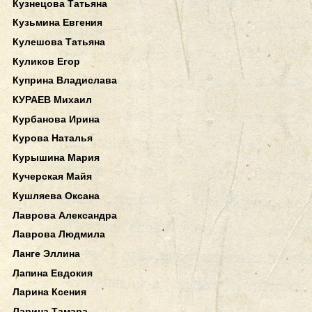
Кузнецова Татьяна
Кузьмина Евгения
Кулешова Татьяна
Куликов Егор
Куприна Владислава
КУРАЕВ Михаил
Курбанова Ирина
Курова Наталья
Курышина Мария
Кучерская Майя
Кушляева Оксана
Лаврова Александра
Лаврова Людмила
Ланге Эллина
Лапина Евдокия
Ларина Ксения
Ларина Тамара