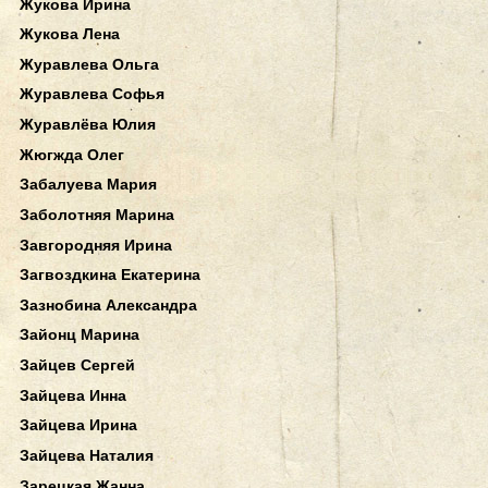
Жукова Ирина
Жукова Лена
Журавлева Ольга
Журавлева Софья
Журавлёва Юлия
Жюгжда Олег
Забалуева Мария
Заболотняя Марина
Завгородняя Ирина
Загвоздкина Екатерина
Зазнобина Александра
Зайонц Марина
Зайцев Сергей
Зайцева Инна
Зайцева Ирина
Зайцева Наталия
Зарецкая Жанна