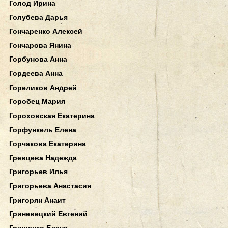
Голод Ирина
Голубева Дарья
Гончаренко Алексей
Гончарова Янина
Горбунова Анна
Гордеева Анна
Гореликов Андрей
Горобец Мария
Гороховская Екатерина
Горфункель Елена
Горчакова Екатерина
Гревцева Надежда
Григорьев Илья
Григорьева Анастасия
Григорян Анаит
Гриневецкий Евгений
Грищенко Елена