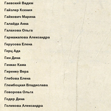
Гаевский Вадим
Гайзлер Ксения
Гайкович Марина
Галайда Анна
Галахова Ольга
Гармажапова Александра
Герусова Елена
Герц Ада
Гин Дина
Гинкас Кама
Гиренко Вера
Глебова Елена
Глембоцкая Владислава
Говорова Ольга
Годер Дина
Голикова Александра