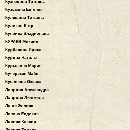
Кузнецова Татьяна
Кузьмина Евгения
Кулешова Татьяна
Куликов Егор
Куприна Владислава
КУРАЕВ Михаил
Курбанова Ирина
Курова Наталья
Курышина Мария
Кучерская Майя
Кушляева Оксана
Лаврова Александра
Лаврова Людмила
Ланге Эллина
Лапина Евдокия
Ларина Ксения
Ларина Тамара