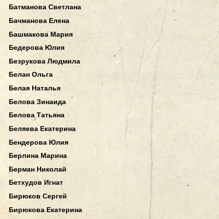
Батманова Светлана
Бачманова Елена
Башмакова Мария
Бедерова Юлия
Безрукова Людмила
Белан Ольга
Белая Наталья
Белова Зинаида
Белова Татьяна
Беляева Екатерина
Бендерова Юлия
Берлина Марина
Берман Николай
Бетхудов Игнат
Бирюков Сергей
Бирюкова Екатерина