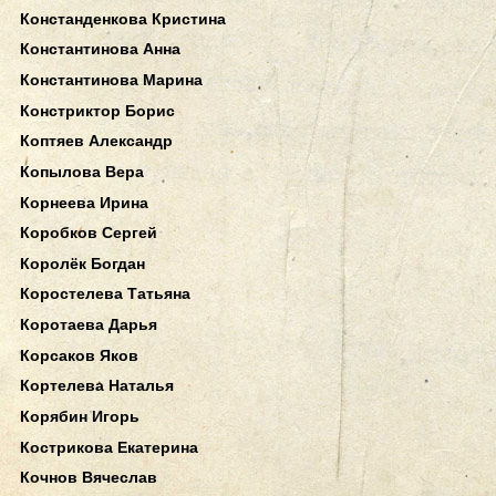
Констанденкова Кристина
Константинова Анна
Константинова Марина
Констриктор Борис
Коптяев Александр
Копылова Вера
Корнеева Ирина
Коробков Сергей
Королёк Богдан
Коростелева Татьяна
Коротаева Дарья
Корсаков Яков
Кортелева Наталья
Корябин Игорь
Кострикова Екатерина
Кочнов Вячеслав