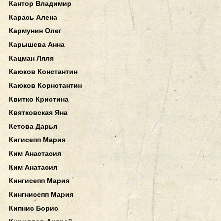
Кантор Владимир
Карась Алена
Кармунин Олег
Карышева Анна
Кацман Ляля
Каюков Константин
Каюков Корнстантин
Квитко Кристина
Квятковская Яна
Кетова Дарья
Кигисепп Мария
Ким Анастасия
Ким Анатасия
Кингисепп Мария
Кингнисепп Мария
Кипнис Борис