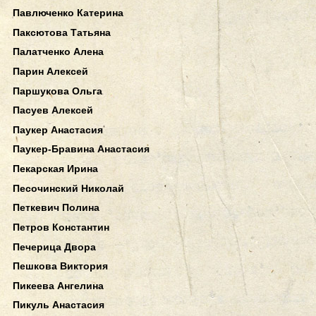
Павлюченко Катерина
Паксютова Татьяна
Палатченко Алена
Парин Алексей
Паршукова Ольга
Пасуев Алексей
Паукер Анастасия
Паукер-Бравина Анастасия
Пекарская Ирина
Песочинский Николай
Петкевич Полина
Петров Константин
Печерица Двора
Пешкова Виктория
Пикеева Ангелина
Пикуль Анастасия