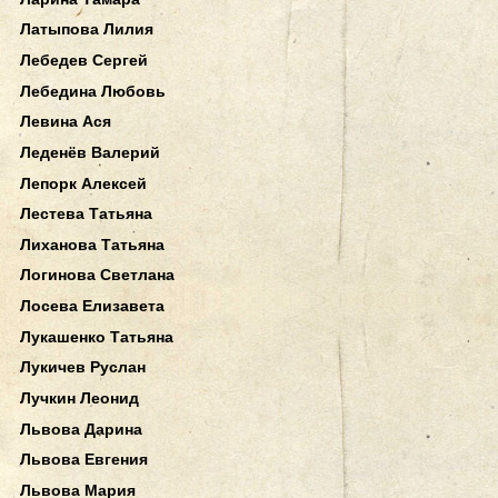
Латыпова Лилия
Лебедев Сергей
Лебедина Любовь
Левина Ася
Леденёв Валерий
Лепорк Алексей
Лестева Татьяна
Лиханова Татьяна
Логинова Светлана
Лосева Елизавета
Лукашенко Татьяна
Лукичев Руслан
Лучкин Леонид
Львова Дарина
Львова Евгения
Львова Мария