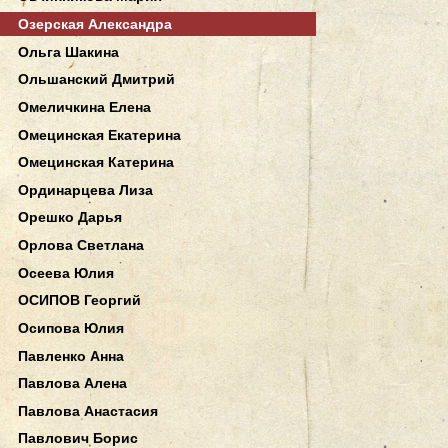
Озерская Александра
Ольга Шакина
Ольшанский Дмитрий
Омеличкина Елена
Омецинская Екатерина
Омецинская Катерина
Ординарцева Лиза
Орешко Дарья
Орлова Светлана
Осеева Юлия
ОСИПОВ Георгий
Осипова Юлия
Павленко Анна
Павлова Алена
Павлова Анастасия
Павлович Борис