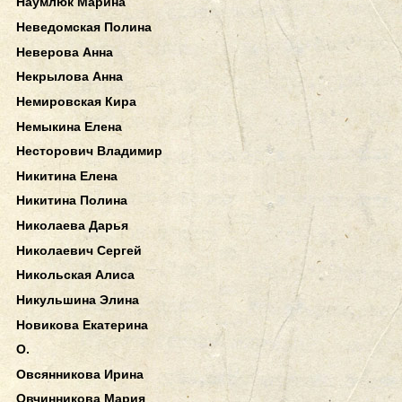
Наумлюк Марина
Неведомская Полина
Неверова Анна
Некрылова Анна
Немировская Кира
Немыкина Елена
Несторович Владимир
Никитина Елена
Никитина Полина
Николаева Дарья
Николаевич Сергей
Никольская Алиса
Никульшина Элина
Новикова Екатерина
О.
Овсянникова Ирина
Овчинникова Мария