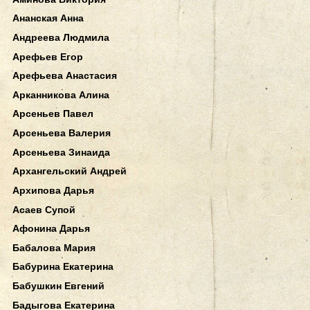
Ананская Анна
Андреева Людмила
Арефьев Егор
Арефьева Анастасия
Арканникова Алина
Арсеньев Павел
Арсеньева Валерия
Арсеньева Зинаида
Архангельский Андрей
Архипова Дарья
Асаев Супой
Афонина Дарья
Бабалова Мария
Бабурина Екатерина
Бабушкин Евгений
Бадыгова Екатерина