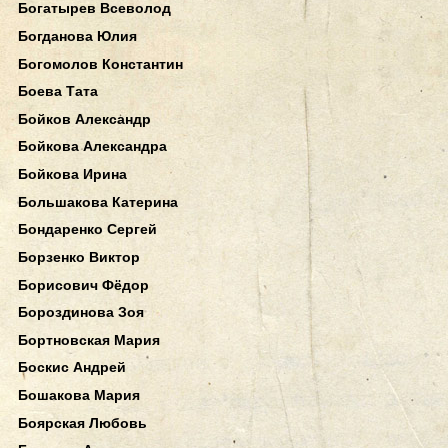
Богатырев Всеволод
Богданова Юлия
Богомолов Константин
Боева Тата
Бойков Александр
Бойкова Александра
Бойкова Ирина
Большакова Катерина
Бондаренко Сергей
Борзенко Виктор
Борисович Фёдор
Бороздинова Зоя
Бортновская Мария
Боскис Андрей
Бошакова Мария
Боярская Любовь