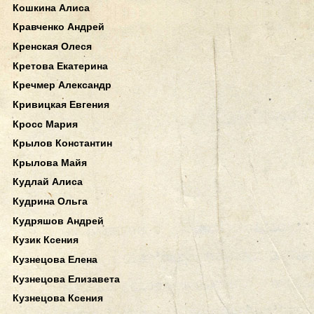
Кошкина Алиса
Кравченко Андрей
Кренская Олеся
Кретова Екатерина
Кречмер Александр
Кривицкая Евгения
Кросс Мария
Крылов Константин
Крылова Майя
Кудлай Алиса
Кудрина Ольга
Кудряшов Андрей
Кузик Ксения
Кузнецова Елена
Кузнецова Елизавета
Кузнецова Ксения