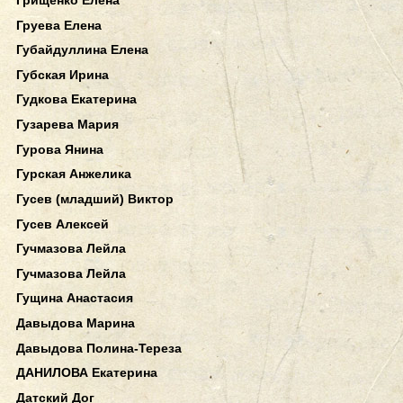
Груева Елена
Губайдуллина Елена
Губская Ирина
Гудкова Екатерина
Гузарева Мария
Гурова Янина
Гурская Анжелика
Гусев (младший) Виктор
Гусев Алексей
Гучмазова Лейла
Гучмазова Лейла
Гущина Анастасия
Давыдова Марина
Давыдова Полина-Тереза
ДАНИЛОВА Екатерина
Датский Дог