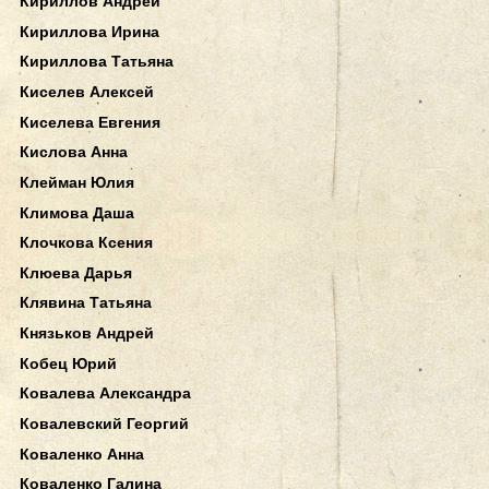
Кириллов Андрей
Кириллова Ирина
Кириллова Татьяна
Киселев Алексей
Киселева Евгения
Кислова Анна
Клейман Юлия
Климова Даша
Клочкова Ксения
Клюева Дарья
Клявина Татьяна
Князьков Андрей
Кобец Юрий
Ковалева Александра
Ковалевский Георгий
Коваленко Анна
Коваленко Галина