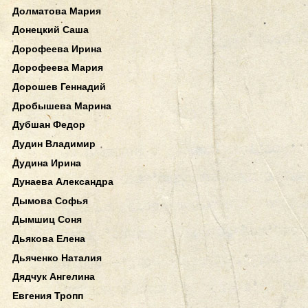
Долматова Мария
Донецкий Саша
Дорофеева Ирина
Дорофеева Мария
Дорошев Геннадий
Дробышева Марина
Дубшан Федор
Дудин Владимир
Дудина Ирина
Дунаева Александра
Дымова Софья
Дымшиц Соня
Дьякова Елена
Дьяченко Наталия
Дядчук Ангелина
Евгения Тропп