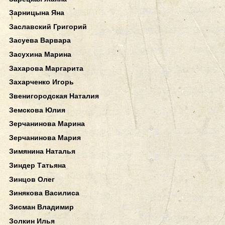
Зарницына Яна
Заславский Григорий
Засуева Варвара
Засухина Марина
Захарова Маргарита
Захарченко Игорь
Звенигородская Наталия
Земскова Юлия
Зерчанинова Марина
Зерчанинова Мария
Зимянина Наталья
Зиндер Татьяна
Зинцов Олег
Зинякова Василиса
Зисман Владимир
Золкин Илья