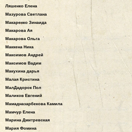
Ляшенко Елена
Мазурова Светлана
Макаренко Зинаида
Макарова Ая
Макарова Ольга
Маккена Ника
Максимов Андрей
Максимов Вадим
Макухина дарья
Малая Кристина
МалДадорок Пол
Маликов Евгений
Мамадназарбекова Камила
Мамчур Елена
Марина Дмитревская
Мария Фомина