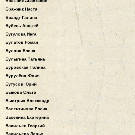
Бражник Анастасия
Бражник Настя
Брандт Галина
Бубень Анджей
Бугулова Инга
Булатов Роман
Булова Елена
Булыгина Татьяна
Буровская Полина
Бурулёва Юлия
Бутусов Юрий
Быкова Ольга
Быстрых Александр
Валентинова Елена
Васенина Екатерина
Васильев Георгий
Васильева Дарья