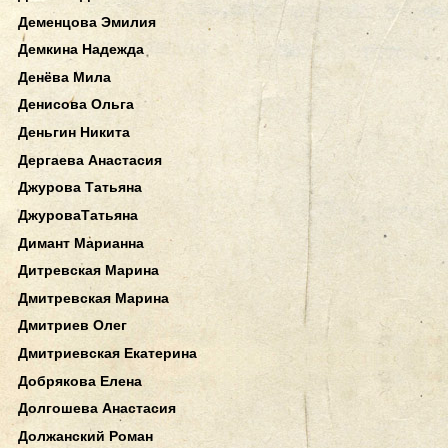
Деменцова Эмилия
Демкина Надежда
Денёва Мила
Денисова Ольга
Деньгин Никита
Дергаева Анастасия
Джурова Татьяна
ДжуроваТатьяна
Димант Марианна
Дитревская Марина
Дмитревская Марина
Дмитриев Олег
Дмитриевская Екатерина
Добрякова Елена
Долгошева Анастасия
Должанский Роман