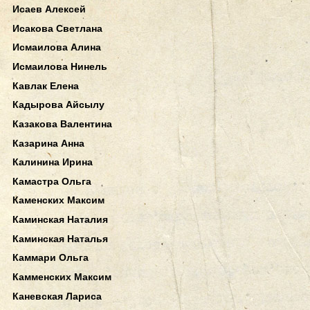
Исаев Алексей
Исакова Светлана
Исмаилова Алина
Исмаилова Нинель
Кавлак Елена
Кадырова Айсылу
Казакова Валентина
Казарина Анна
Калинина Ирина
Камастра Ольга
Каменских Максим
Каминская Наталия
Каминская Наталья
Каммари Ольга
Камменских Максим
Каневская Лариса