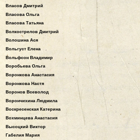
Власов Дмитрий
Власова Ольга
Власова Татьяна
Волкострелов Дмитрий
Волошина Ася
Вольгуст Елена
Вольфсон Владимир
Воробьева Ольга
Воронкова Анастасия
Воронкова Настя
Воронов Всеволод
Ворончихина Людмила
Воскресенская Катерина
Вохминцева Анастасия
Высоцкий Виктор
Габелия Мария