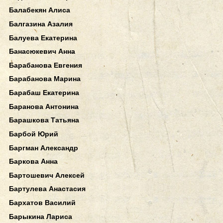
Балабекян Алиса
Балгазина Азалия
Балуева Екатерина
Банасюкевич Анна
Барабанова Евгения
Барабанова Марина
Барабаш Екатерина
Баранова Антонина
Барашкова Татьяна
Барбой Юрий
Баргман Александр
Баркова Анна
Бартошевич Алексей
Бартулева Анастасия
Бархатов Василий
Барыкина Лариса