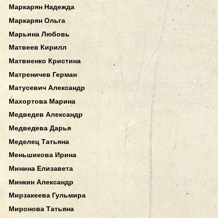
Маркарян Надежда
Маркарян Ольга
Марьина Любовь
Матвеев Кирилл
Матвиенко Кристина
Матреничев Герман
Матусевич Александр
Махортова Марина
Медведев Александр
Медведева Дарья
Меделец Татьяна
Меньшикова Ирина
Минина Елизавета
Минкин Александр
Мирзакеева Гульмира
Миронова Татьяна