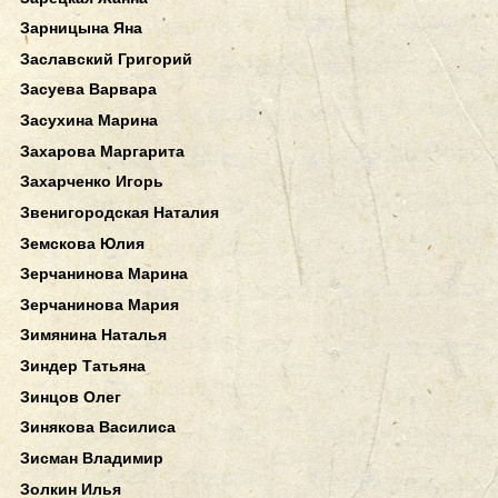
Зарницына Яна
Заславский Григорий
Засуева Варвара
Засухина Марина
Захарова Маргарита
Захарченко Игорь
Звенигородская Наталия
Земскова Юлия
Зерчанинова Марина
Зерчанинова Мария
Зимянина Наталья
Зиндер Татьяна
Зинцов Олег
Зинякова Василиса
Зисман Владимир
Золкин Илья