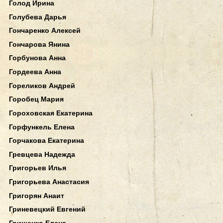
Голод Ирина
Голубева Дарья
Гончаренко Алексей
Гончарова Янина
Горбунова Анна
Гордеева Анна
Гореликов Андрей
Горобец Мария
Гороховская Екатерина
Горфункель Елена
Горчакова Екатерина
Гревцева Надежда
Григорьев Илья
Григорьева Анастасия
Григорян Анаит
Гриневецкий Евгений
Грищенко Елена