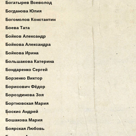
Богатырев Всеволод
Богданова Юлия
Богомолов Константин
Боева Тата
Бойков Александр
Бойкова Александра
Бойкова Ирина
Большакова Катерина
Бондаренко Сергей
Борзенко Виктор
Борисович Фёдор
Бороздинова Зоя
Бортновская Мария
Боскис Андрей
Бошакова Мария
Боярская Любовь