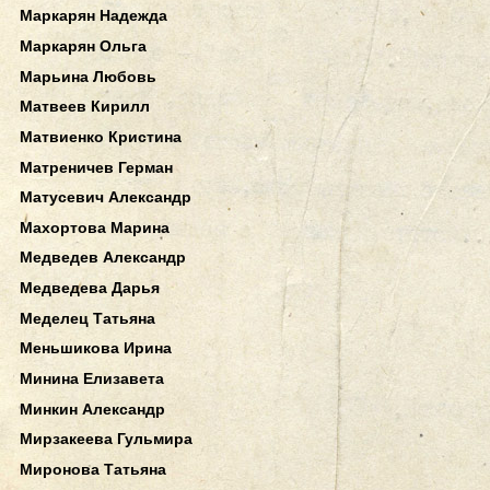
Маркарян Надежда
Маркарян Ольга
Марьина Любовь
Матвеев Кирилл
Матвиенко Кристина
Матреничев Герман
Матусевич Александр
Махортова Марина
Медведев Александр
Медведева Дарья
Меделец Татьяна
Меньшикова Ирина
Минина Елизавета
Минкин Александр
Мирзакеева Гульмира
Миронова Татьяна