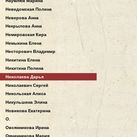
Наумлюк Марина
Неведомская Полина
Неверова Анна
Некрылова Анна
Немировская Кира
Немыкина Елена
Несторович Владимир
Никитина Елена
Никитина Полина
Николаева Дарья
Николаевич Сергей
Никольская Алиса
Никульшина Элина
Новикова Екатерина
О.
Овсянникова Ирина
Овчинникова Мария