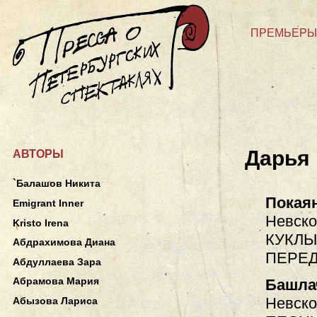
ПРЕМЬЕРЫ
Дарья
АВТОРЫ
`Балашов Никита
Покая
Emigrant Inner
Невско
Kristo Irena
КУКЛЫ
Абдрахимова Диана
ПЕРЕД
Абдуллаева Зара
Абрамова Мария
Башла
Невско
Абызова Лариса