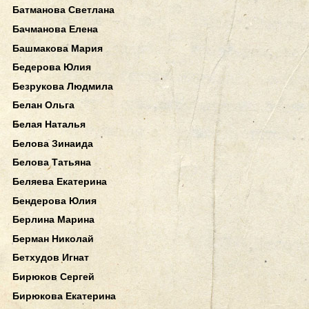
Батманова Светлана
Бачманова Елена
Башмакова Мария
Бедерова Юлия
Безрукова Людмила
Белан Ольга
Белая Наталья
Белова Зинаида
Белова Татьяна
Беляева Екатерина
Бендерова Юлия
Берлина Марина
Берман Николай
Бетхудов Игнат
Бирюков Сергей
Бирюкова Екатерина