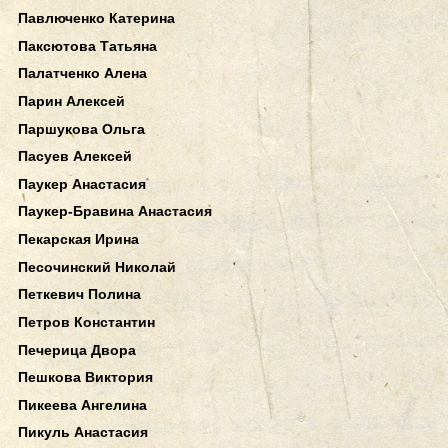
Павлюченко Катерина
Паксютова Татьяна
Палатченко Алена
Парин Алексей
Паршукова Ольга
Пасуев Алексей
Паукер Анастасия
Паукер-Бравина Анастасия
Пекарская Ирина
Песочинский Николай
Петкевич Полина
Петров Константин
Печерица Двора
Пешкова Виктория
Пикеева Ангелина
Пикуль Анастасия