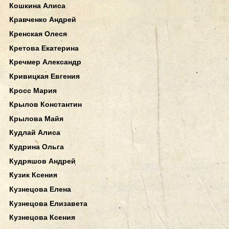
Кошкина Алиса
Кравченко Андрей
Кренская Олеся
Кретова Екатерина
Кречмер Александр
Кривицкая Евгения
Кросс Мария
Крылов Константин
Крылова Майя
Кудлай Алиса
Кудрина Ольга
Кудряшов Андрей
Кузик Ксения
Кузнецова Елена
Кузнецова Елизавета
Кузнецова Ксения