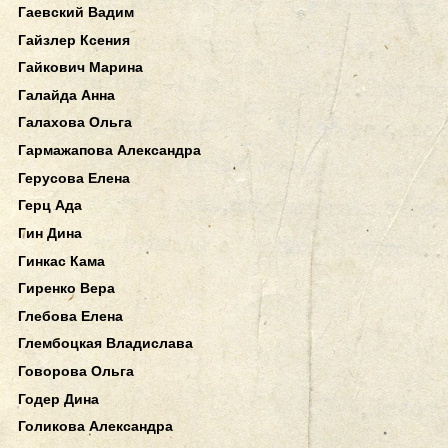
Гаевский Вадим
Гайзлер Ксения
Гайкович Марина
Галайда Анна
Галахова Ольга
Гармажапова Александра
Герусова Елена
Герц Ада
Гин Дина
Гинкас Кама
Гиренко Вера
Глебова Елена
Глембоцкая Владислава
Говорова Ольга
Годер Дина
Голикова Александра