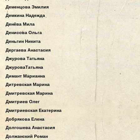
Деменцова Эмилия
Демкина Надежда
Денёва Мила
Денисова Ольга
Деньгин Никита
Дергаева Анастасия
Джурова Татьяна
ДжуроваТатьяна
Димант Марианна
Дитревская Марина
Дмитревская Марина
Дмитриев Олег
Дмитриевская Екатерина
Добрякова Елена
Долгошева Анастасия
Должанский Роман