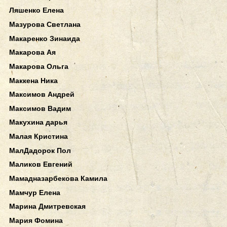
Ляшенко Елена
Мазурова Светлана
Макаренко Зинаида
Макарова Ая
Макарова Ольга
Маккена Ника
Максимов Андрей
Максимов Вадим
Макухина дарья
Малая Кристина
МалДадорок Пол
Маликов Евгений
Мамадназарбекова Камила
Мамчур Елена
Марина Дмитревская
Мария Фомина