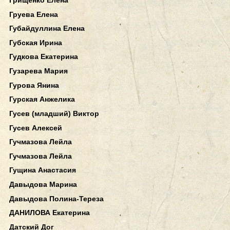
Груева Елена
Губайдуллина Елена
Губская Ирина
Гудкова Екатерина
Гузарева Мария
Гурова Янина
Гурская Анжелика
Гусев (младший) Виктор
Гусев Алексей
Гучмазова Лейла
Гучмазова Лейла
Гущина Анастасия
Давыдова Марина
Давыдова Полина-Тереза
ДАНИЛОВА Екатерина
Датский Дог