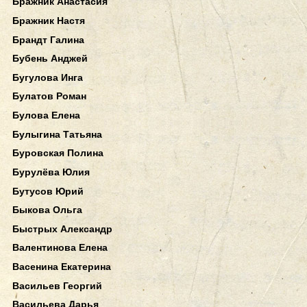
Бражник Анастасия
Бражник Настя
Брандт Галина
Бубень Анджей
Бугулова Инга
Булатов Роман
Булова Елена
Булыгина Татьяна
Буровская Полина
Бурулёва Юлия
Бутусов Юрий
Быкова Ольга
Быстрых Александр
Валентинова Елена
Васенина Екатерина
Васильев Георгий
Васильева Дарья