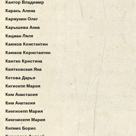
Кантор Владимир
Карась Алена
Кармунин Олег
Карышева Анна
Кацман Ляля
Каюков Константин
Каюков Корнстантин
Квитко Кристина
Квятковская Яна
Кетова Дарья
Кигисепп Мария
Ким Анастасия
Ким Анатасия
Кингисепп Мария
Кингнисепп Мария
Кипнис Борис