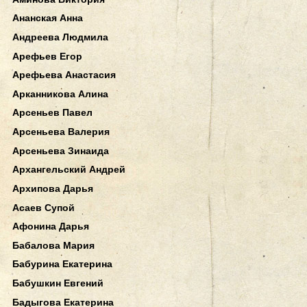
Ананская Анна
Андреева Людмила
Арефьев Егор
Арефьева Анастасия
Арканникова Алина
Арсеньев Павел
Арсеньева Валерия
Арсеньева Зинаида
Архангельский Андрей
Архипова Дарья
Асаев Супой
Афонина Дарья
Бабалова Мария
Бабурина Екатерина
Бабушкин Евгений
Бадыгова Екатерина