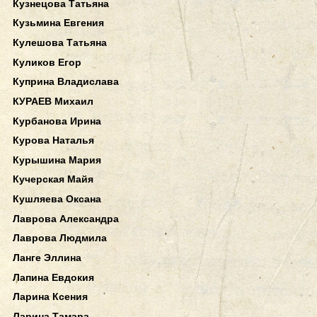
Кузнецова Татьяна
Кузьмина Евгения
Кулешова Татьяна
Куликов Егор
Куприна Владислава
КУРАЕВ Михаил
Курбанова Ирина
Курова Наталья
Курышина Мария
Кучерская Майя
Кушляева Оксана
Лаврова Александра
Лаврова Людмила
Ланге Эллина
Лапина Евдокия
Ларина Ксения
Ларина Тамара