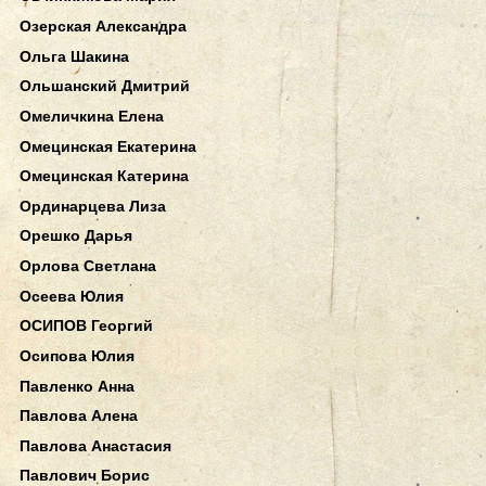
Озерская Александра
Ольга Шакина
Ольшанский Дмитрий
Омеличкина Елена
Омецинская Екатерина
Омецинская Катерина
Ординарцева Лиза
Орешко Дарья
Орлова Светлана
Осеева Юлия
ОСИПОВ Георгий
Осипова Юлия
Павленко Анна
Павлова Алена
Павлова Анастасия
Павлович Борис