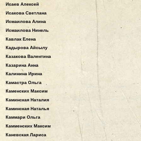
Исаев Алексей
Исакова Светлана
Исмаилова Алина
Исмаилова Нинель
Кавлак Елена
Кадырова Айсылу
Казакова Валентина
Казарина Анна
Калинина Ирина
Камастра Ольга
Каменских Максим
Каминская Наталия
Каминская Наталья
Каммари Ольга
Камменских Максим
Каневская Лариса