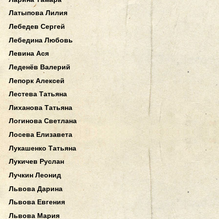
Латыпова Лилия
Лебедев Сергей
Лебедина Любовь
Левина Ася
Леденёв Валерий
Лепорк Алексей
Лестева Татьяна
Лиханова Татьяна
Логинова Светлана
Лосева Елизавета
Лукашенко Татьяна
Лукичев Руслан
Лучкин Леонид
Львова Дарина
Львова Евгения
Львова Мария