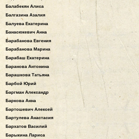
Балабекян Алиса
Балгазина Азалия
Балуева Екатерина
Банасюкевич Анна
Барабанова Евгения
Барабанова Марина
Барабаш Екатерина
Баранова Антонина
Барашкова Татьяна
Барбой Юрий
Баргман Александр
Баркова Анна
Бартошевич Алексей
Бартулева Анастасия
Бархатов Василий
Барыкина Лариса