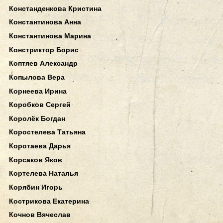
Констанденкова Кристина
Константинова Анна
Константинова Марина
Констриктор Борис
Коптяев Александр
Копылова Вера
Корнеева Ирина
Коробков Сергей
Королёк Богдан
Коростелева Татьяна
Коротаева Дарья
Корсаков Яков
Кортелева Наталья
Корябин Игорь
Кострикова Екатерина
Кочнов Вячеслав