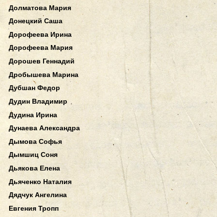
Долматова Мария
Донецкий Саша
Дорофеева Ирина
Дорофеева Мария
Дорошев Геннадий
Дробышева Марина
Дубшан Федор
Дудин Владимир
Дудина Ирина
Дунаева Александра
Дымова Софья
Дымшиц Соня
Дьякова Елена
Дьяченко Наталия
Дядчук Ангелина
Евгения Тропп