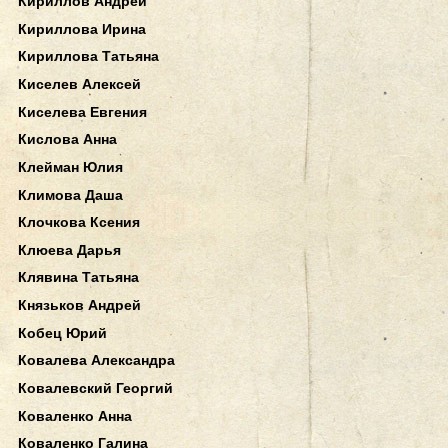
Кириллов Андрей
Кириллова Ирина
Кириллова Татьяна
Киселев Алексей
Киселева Евгения
Кислова Анна
Клейман Юлия
Климова Даша
Клочкова Ксения
Клюева Дарья
Клявина Татьяна
Князьков Андрей
Кобец Юрий
Ковалева Александра
Ковалевский Георгий
Коваленко Анна
Коваленко Галина