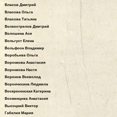
Власов Дмитрий
Власова Ольга
Власова Татьяна
Волкострелов Дмитрий
Волошина Ася
Вольгуст Елена
Вольфсон Владимир
Воробьева Ольга
Воронкова Анастасия
Воронкова Настя
Воронов Всеволод
Ворончихина Людмила
Воскресенская Катерина
Вохминцева Анастасия
Высоцкий Виктор
Габелия Мария