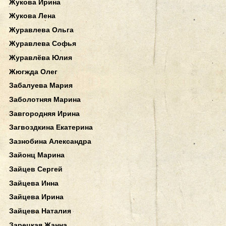
Жукова Ирина
Жукова Лена
Журавлева Ольга
Журавлева Софья
Журавлёва Юлия
Жюгжда Олег
Забалуева Мария
Заболотняя Марина
Завгородняя Ирина
Загвоздкина Екатерина
Зазнобина Александра
Зайонц Марина
Зайцев Сергей
Зайцева Инна
Зайцева Ирина
Зайцева Наталия
Зарецкая Жанна