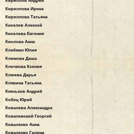
Кириллов Андрей
Кириллова Ирина
Кириллова Татьяна
Киселев Алексей
Киселева Евгения
Кислова Анна
Клейман Юлия
Климова Даша
Клочкова Ксения
Клюева Дарья
Клявина Татьяна
Князьков Андрей
Кобец Юрий
Ковалева Александра
Ковалевский Георгий
Коваленко Анна
Коваленко Галина