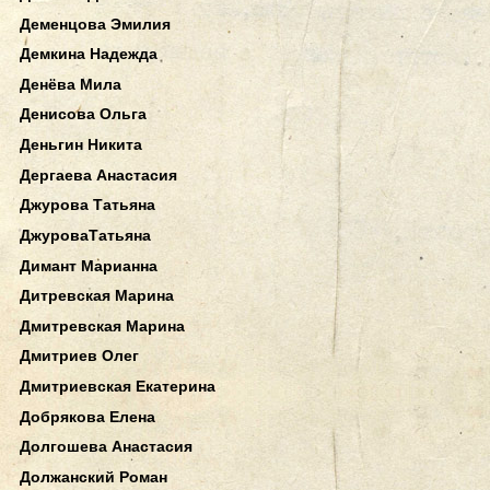
Деменцова Эмилия
Демкина Надежда
Денёва Мила
Денисова Ольга
Деньгин Никита
Дергаева Анастасия
Джурова Татьяна
ДжуроваТатьяна
Димант Марианна
Дитревская Марина
Дмитревская Марина
Дмитриев Олег
Дмитриевская Екатерина
Добрякова Елена
Долгошева Анастасия
Должанский Роман