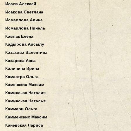
Исаев Алексей
Исакова Светлана
Исмаилова Алина
Исмаилова Нинель
Кавлак Елена
Кадырова Айсылу
Казакова Валентина
Казарина Анна
Калинина Ирина
Камастра Ольга
Каменских Максим
Каминская Наталия
Каминская Наталья
Каммари Ольга
Камменских Максим
Каневская Лариса