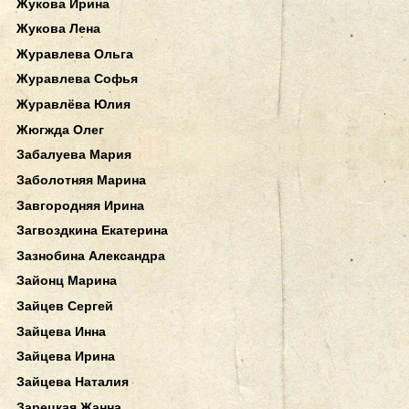
Жукова Ирина
Жукова Лена
Журавлева Ольга
Журавлева Софья
Журавлёва Юлия
Жюгжда Олег
Забалуева Мария
Заболотняя Марина
Завгородняя Ирина
Загвоздкина Екатерина
Зазнобина Александра
Зайонц Марина
Зайцев Сергей
Зайцева Инна
Зайцева Ирина
Зайцева Наталия
Зарецкая Жанна