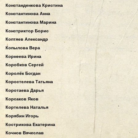
Констанденкова Кристина
Константинова Анна
Константинова Марина
Констриктор Борис
Коптяев Александр
Копылова Вера
Корнеева Ирина
Коробков Сергей
Королёк Богдан
Коростелева Татьяна
Коротаева Дарья
Корсаков Яков
Кортелева Наталья
Корябин Игорь
Кострикова Екатерина
Кочнов Вячеслав