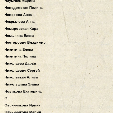
Наумлюк Марина
Неведомская Полина
Неверова Анна
Некрылова Анна
Немировская Кира
Немыкина Елена
Несторович Владимир
Никитина Елена
Никитина Полина
Николаева Дарья
Николаевич Сергей
Никольская Алиса
Никульшина Элина
Новикова Екатерина
О.
Овсянникова Ирина
Овчинникова Мария