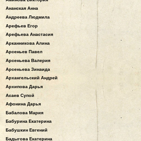
Ананская Анна
Андреева Людмила
Арефьев Егор
Арефьева Анастасия
Арканникова Алина
Арсеньев Павел
Арсеньева Валерия
Арсеньева Зинаида
Архангельский Андрей
Архипова Дарья
Асаев Супой
Афонина Дарья
Бабалова Мария
Бабурина Екатерина
Бабушкин Евгений
Бадыгова Екатерина