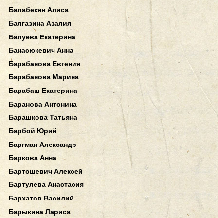
Балабекян Алиса
Балгазина Азалия
Балуева Екатерина
Банасюкевич Анна
Барабанова Евгения
Барабанова Марина
Барабаш Екатерина
Баранова Антонина
Барашкова Татьяна
Барбой Юрий
Баргман Александр
Баркова Анна
Бартошевич Алексей
Бартулева Анастасия
Бархатов Василий
Барыкина Лариса