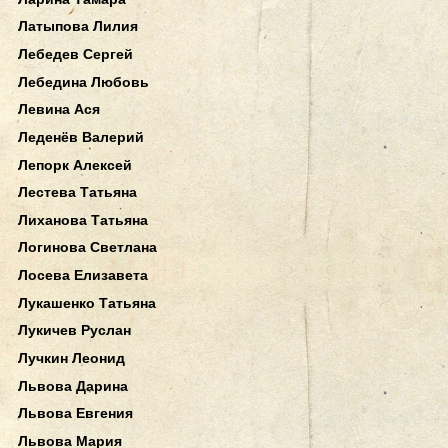
Латыпова Лилия
Лебедев Сергей
Лебедина Любовь
Левина Ася
Леденёв Валерий
Лепорк Алексей
Лестева Татьяна
Лиханова Татьяна
Логинова Светлана
Лосева Елизавета
Лукашенко Татьяна
Лукичев Руслан
Лучкин Леонид
Львова Дарина
Львова Евгения
Львова Мария