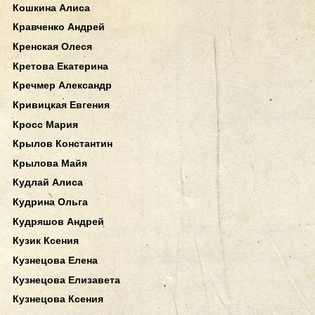
Кошкина Алиса
Кравченко Андрей
Кренская Олеся
Кретова Екатерина
Кречмер Александр
Кривицкая Евгения
Кросс Мария
Крылов Константин
Крылова Майя
Кудлай Алиса
Кудрина Ольга
Кудряшов Андрей
Кузик Ксения
Кузнецова Елена
Кузнецова Елизавета
Кузнецова Ксения