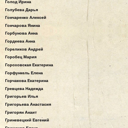
Голод Ирина
Голубева Дарья
Гончаренко Алексей
Гончарова Янина
Горбунова Анна
Гордеева Анна
Гореликов Андрей
Горобец Мария
Гороховская Екатерина
Горфункель Елена
Горчакова Екатерина
Гревцева Надежда
Григорьев Илья
Григорьева Анастасия
Григорян Анаит
Гриневецкий Евгений
Грищенко Елена