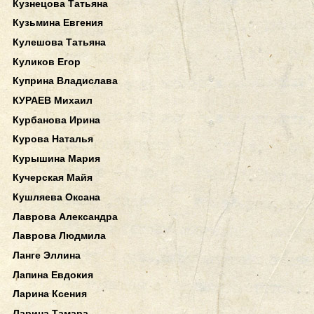
Кузнецова Татьяна
Кузьмина Евгения
Кулешова Татьяна
Куликов Егор
Куприна Владислава
КУРАЕВ Михаил
Курбанова Ирина
Курова Наталья
Курышина Мария
Кучерская Майя
Кушляева Оксана
Лаврова Александра
Лаврова Людмила
Ланге Эллина
Лапина Евдокия
Ларина Ксения
Ларина Тамара