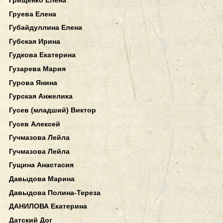
Груева Елена
Губайдуллина Елена
Губская Ирина
Гудкова Екатерина
Гузарева Мария
Гурова Янина
Гурская Анжелика
Гусев (младший) Виктор
Гусев Алексей
Гучмазова Лейла
Гучмазова Лейла
Гущина Анастасия
Давыдова Марина
Давыдова Полина-Тереза
ДАНИЛОВА Екатерина
Датский Дог