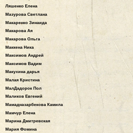
Ляшенко Елена
Мазурова Светлана
Макаренко Зинаида
Макарова Ая
Макарова Ольга
Маккена Ника
Максимов Андрей
Максимов Вадим
Макухина дарья
Малая Кристина
МалДадорок Пол
Маликов Евгений
Мамадназарбекова Камила
Мамчур Елена
Марина Дмитревская
Мария Фомина