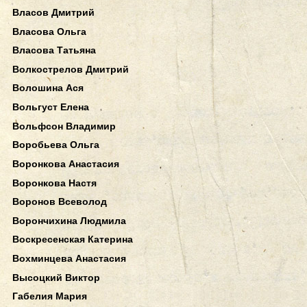
Власов Дмитрий
Власова Ольга
Власова Татьяна
Волкострелов Дмитрий
Волошина Ася
Вольгуст Елена
Вольфсон Владимир
Воробьева Ольга
Воронкова Анастасия
Воронкова Настя
Воронов Всеволод
Ворончихина Людмила
Воскресенская Катерина
Вохминцева Анастасия
Высоцкий Виктор
Габелия Мария