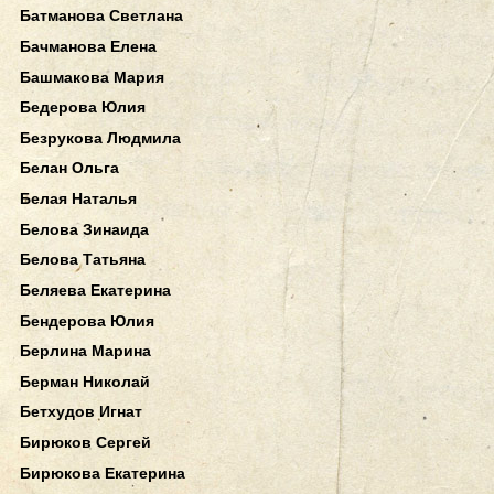
Батманова Светлана
Бачманова Елена
Башмакова Мария
Бедерова Юлия
Безрукова Людмила
Белан Ольга
Белая Наталья
Белова Зинаида
Белова Татьяна
Беляева Екатерина
Бендерова Юлия
Берлина Марина
Берман Николай
Бетхудов Игнат
Бирюков Сергей
Бирюкова Екатерина