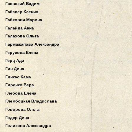
Гаевский Вадим
Гайзлер Ксения
Гайкович Марина
Галайда Анна
Галахова Ольга
Гармажапова Александра
Герусова Елена
Герц Ада
Гин Дина
Гинкас Кама
Гиренко Вера
Глебова Елена
Глембоцкая Владислава
Говорова Ольга
Годер Дина
Голикова Александра