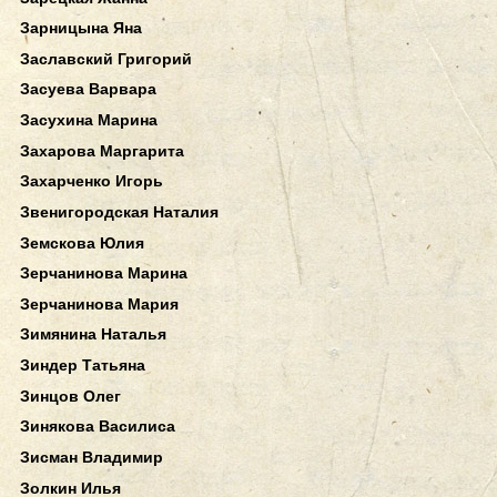
Зарницына Яна
Заславский Григорий
Засуева Варвара
Засухина Марина
Захарова Маргарита
Захарченко Игорь
Звенигородская Наталия
Земскова Юлия
Зерчанинова Марина
Зерчанинова Мария
Зимянина Наталья
Зиндер Татьяна
Зинцов Олег
Зинякова Василиса
Зисман Владимир
Золкин Илья