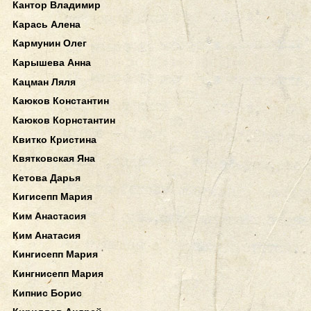
Кантор Владимир
Карась Алена
Кармунин Олег
Карышева Анна
Кацман Ляля
Каюков Константин
Каюков Корнстантин
Квитко Кристина
Квятковская Яна
Кетова Дарья
Кигисепп Мария
Ким Анастасия
Ким Анатасия
Кингисепп Мария
Кингнисепп Мария
Кипнис Борис