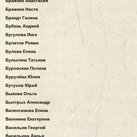
Бражник Анастасия
Бражник Настя
Брандт Галина
Бубень Анджей
Бугулова Инга
Булатов Роман
Булова Елена
Булыгина Татьяна
Буровская Полина
Бурулёва Юлия
Бутусов Юрий
Быкова Ольга
Быстрых Александр
Валентинова Елена
Васенина Екатерина
Васильев Георгий
Васильева Дарья