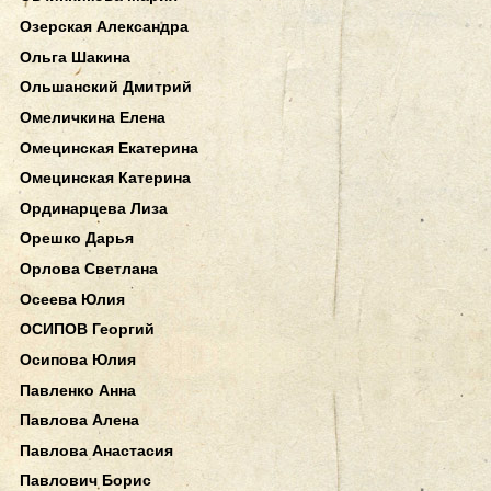
Озерская Александра
Ольга Шакина
Ольшанский Дмитрий
Омеличкина Елена
Омецинская Екатерина
Омецинская Катерина
Ординарцева Лиза
Орешко Дарья
Орлова Светлана
Осеева Юлия
ОСИПОВ Георгий
Осипова Юлия
Павленко Анна
Павлова Алена
Павлова Анастасия
Павлович Борис