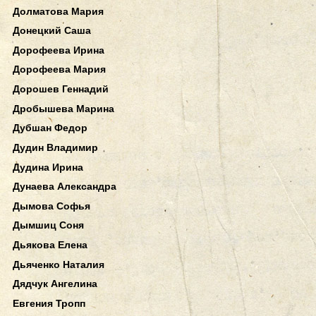
Долматова Мария
Донецкий Саша
Дорофеева Ирина
Дорофеева Мария
Дорошев Геннадий
Дробышева Марина
Дубшан Федор
Дудин Владимир
Дудина Ирина
Дунаева Александра
Дымова Софья
Дымшиц Соня
Дьякова Елена
Дьяченко Наталия
Дядчук Ангелина
Евгения Тропп