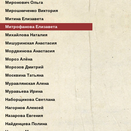
Миронович Ольга
Мирошниченко Виктория
Митина Елизавета
Митрофанова Елизавета
Михайлова Наталия
Мишуринская Анастасия
Мордвинова Анастасия
Мороз Алёна
Морозов Дмитрий
Москвина Татьяна
Муравлянская Алена
Муравьева Ирина
Наборщикова Светлана
Нагорнов Алексей
Назарова Евгения
Найденцева Полина