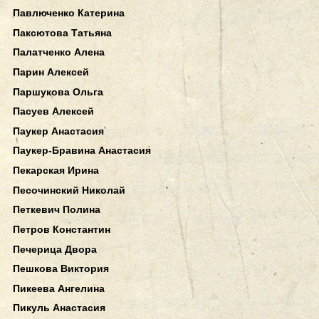
Павлюченко Катерина
Паксютова Татьяна
Палатченко Алена
Парин Алексей
Паршукова Ольга
Пасуев Алексей
Паукер Анастасия
Паукер-Бравина Анастасия
Пекарская Ирина
Песочинский Николай
Петкевич Полина
Петров Константин
Печерица Двора
Пешкова Виктория
Пикеева Ангелина
Пикуль Анастасия