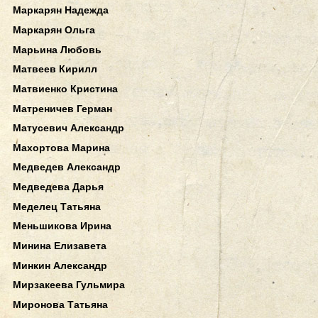
Маркарян Надежда
Маркарян Ольга
Марьина Любовь
Матвеев Кирилл
Матвиенко Кристина
Матреничев Герман
Матусевич Александр
Махортова Марина
Медведев Александр
Медведева Дарья
Меделец Татьяна
Меньшикова Ирина
Минина Елизавета
Минкин Александр
Мирзакеева Гульмира
Миронова Татьяна