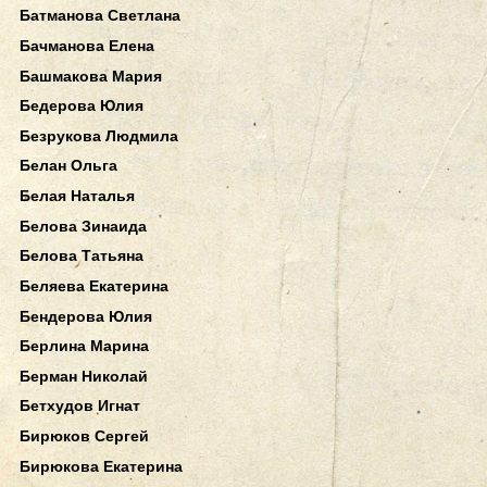
Батманова Светлана
Бачманова Елена
Башмакова Мария
Бедерова Юлия
Безрукова Людмила
Белан Ольга
Белая Наталья
Белова Зинаида
Белова Татьяна
Беляева Екатерина
Бендерова Юлия
Берлина Марина
Берман Николай
Бетхудов Игнат
Бирюков Сергей
Бирюкова Екатерина