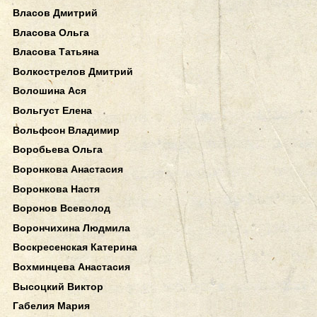
Власов Дмитрий
Власова Ольга
Власова Татьяна
Волкострелов Дмитрий
Волошина Ася
Вольгуст Елена
Вольфсон Владимир
Воробьева Ольга
Воронкова Анастасия
Воронкова Настя
Воронов Всеволод
Ворончихина Людмила
Воскресенская Катерина
Вохминцева Анастасия
Высоцкий Виктор
Габелия Мария