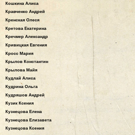
Кошкина Алиса
Кравченко Андрей
Кренская Олеся
Кретова Екатерина
Кречмер Александр
Кривицкая Евгения
Кросс Мария
Крылов Константин
Крылова Майя
Кудлай Алиса
Кудрина Ольга
Кудряшов Андрей
Кузик Ксения
Кузнецова Елена
Кузнецова Елизавета
Кузнецова Ксения