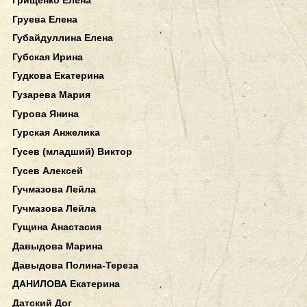
Груева Елена
Губайдуллина Елена
Губская Ирина
Гудкова Екатерина
Гузарева Мария
Гурова Янина
Гурская Анжелика
Гусев (младший) Виктор
Гусев Алексей
Гучмазова Лейла
Гучмазова Лейла
Гущина Анастасия
Давыдова Марина
Давыдова Полина-Тереза
ДАНИЛОВА Екатерина
Датский Дог