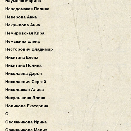
Наумлюк Марина
Неведомская Полина
Неверова Анна
Некрылова Анна
Немировская Кира
Немыкина Елена
Несторович Владимир
Никитина Елена
Никитина Полина
Николаева Дарья
Николаевич Сергей
Никольская Алиса
Никульшина Элина
Новикова Екатерина
О.
Овсянникова Ирина
Овчинникова Мария