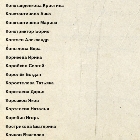
Констанденкова Кристина
Константинова Анна
Константинова Марина
Констриктор Борис
Коптяев Александр
Копылова Вера
Корнеева Ирина
Коробков Сергей
Королёк Богдан
Коростелева Татьяна
Коротаева Дарья
Корсаков Яков
Кортелева Наталья
Корябин Игорь
Кострикова Екатерина
Кочнов Вячеслав