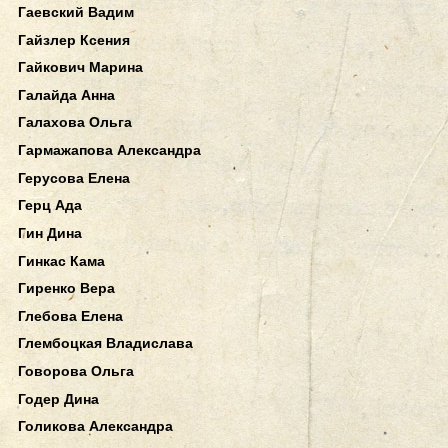
Гаевский Вадим
Гайзлер Ксения
Гайкович Марина
Галайда Анна
Галахова Ольга
Гармажапова Александра
Герусова Елена
Герц Ада
Гин Дина
Гинкас Кама
Гиренко Вера
Глебова Елена
Глембоцкая Владислава
Говорова Ольга
Годер Дина
Голикова Александра