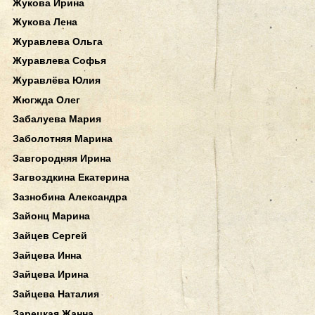
Жукова Ирина
Жукова Лена
Журавлева Ольга
Журавлева Софья
Журавлёва Юлия
Жюгжда Олег
Забалуева Мария
Заболотняя Марина
Завгородняя Ирина
Загвоздкина Екатерина
Зазнобина Александра
Зайонц Марина
Зайцев Сергей
Зайцева Инна
Зайцева Ирина
Зайцева Наталия
Зарецкая Жанна