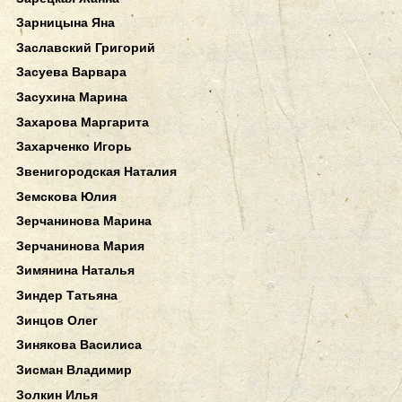
Зарницына Яна
Заславский Григорий
Засуева Варвара
Засухина Марина
Захарова Маргарита
Захарченко Игорь
Звенигородская Наталия
Земскова Юлия
Зерчанинова Марина
Зерчанинова Мария
Зимянина Наталья
Зиндер Татьяна
Зинцов Олег
Зинякова Василиса
Зисман Владимир
Золкин Илья