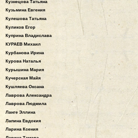
Кузнецова Татьяна
Кузьмина Евгения
Кулешова Татьяна
Куликов Егор
Куприна Владислава
КУРАЕВ Михаил
Курбанова Ирина
Курова Наталья
Курышина Мария
Кучерская Майя
Кушляева Оксана
Лаврова Александра
Лаврова Людмила
Ланге Эллина
Лапина Евдокия
Ларина Ксения
Ларина Тамара