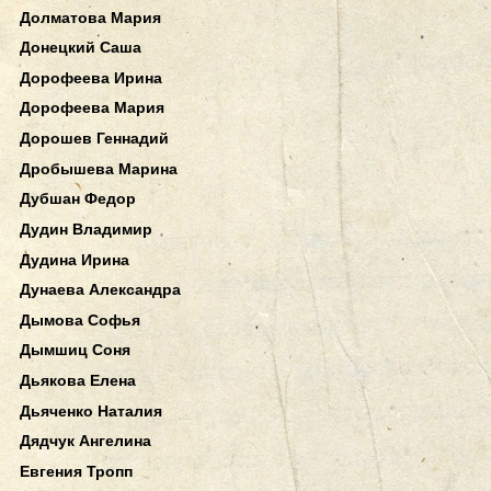
Долматова Мария
Донецкий Саша
Дорофеева Ирина
Дорофеева Мария
Дорошев Геннадий
Дробышева Марина
Дубшан Федор
Дудин Владимир
Дудина Ирина
Дунаева Александра
Дымова Софья
Дымшиц Соня
Дьякова Елена
Дьяченко Наталия
Дядчук Ангелина
Евгения Тропп