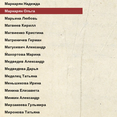
Маркарян Надежда
Маркарян Ольга
Марьина Любовь
Матвеев Кирилл
Матвиенко Кристина
Матреничев Герман
Матусевич Александр
Махортова Марина
Медведев Александр
Медведева Дарья
Меделец Татьяна
Меньшикова Ирина
Минина Елизавета
Минкин Александр
Мирзакеева Гульмира
Миронова Татьяна