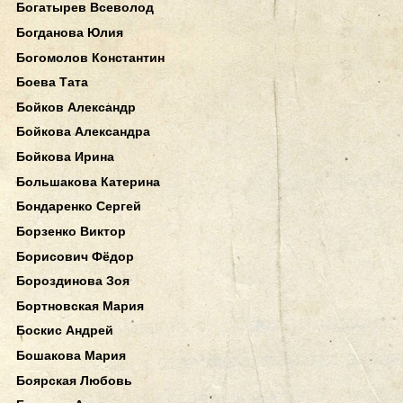
Богатырев Всеволод
Богданова Юлия
Богомолов Константин
Боева Тата
Бойков Александр
Бойкова Александра
Бойкова Ирина
Большакова Катерина
Бондаренко Сергей
Борзенко Виктор
Борисович Фёдор
Бороздинова Зоя
Бортновская Мария
Боскис Андрей
Бошакова Мария
Боярская Любовь