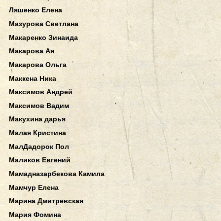
Ляшенко Елена
Мазурова Светлана
Макаренко Зинаида
Макарова Ая
Макарова Ольга
Маккена Ника
Максимов Андрей
Максимов Вадим
Макухина дарья
Малая Кристина
МалДадорок Пол
Маликов Евгений
Мамадназарбекова Камила
Мамчур Елена
Марина Дмитревская
Мария Фомина