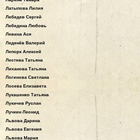
Латыпова Лилия
Лебедев Сергей
Лебедина Любовь
Левина Ася
Леденёв Валерий
Лепорк Алексей
Лестева Татьяна
Лиханова Татьяна
Логинова Светлана
Лосева Елизавета
Лукашенко Татьяна
Лукичев Руслан
Лучкин Леонид
Львова Дарина
Львова Евгения
Львова Мария