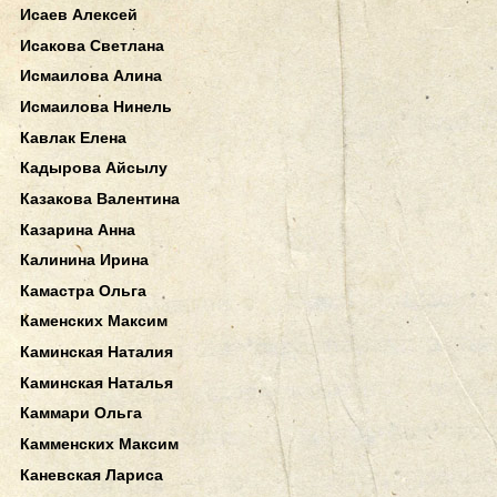
Исаев Алексей
Исакова Светлана
Исмаилова Алина
Исмаилова Нинель
Кавлак Елена
Кадырова Айсылу
Казакова Валентина
Казарина Анна
Калинина Ирина
Камастра Ольга
Каменских Максим
Каминская Наталия
Каминская Наталья
Каммари Ольга
Камменских Максим
Каневская Лариса