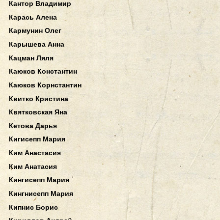
Кантор Владимир
Карась Алена
Кармунин Олег
Карышева Анна
Кацман Ляля
Каюков Константин
Каюков Корнстантин
Квитко Кристина
Квятковская Яна
Кетова Дарья
Кигисепп Мария
Ким Анастасия
Ким Анатасия
Кингисепп Мария
Кингнисепп Мария
Кипнис Борис