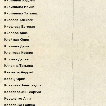
Кириллов Андрей
Кириллова Ирина
Кириллова Татьяна
Киселев Алексей
Киселева Евгения
Кислова Анна
Клейман Юлия
Климова Даша
Клочкова Ксения
Клюева Дарья
Клявина Татьяна
Князьков Андрей
Кобец Юрий
Ковалева Александра
Ковалевский Георгий
Коваленко Анна
Коваленко Галина