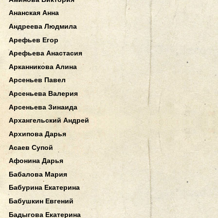
Ананская Анна
Андреева Людмила
Арефьев Егор
Арефьева Анастасия
Арканникова Алина
Арсеньев Павел
Арсеньева Валерия
Арсеньева Зинаида
Архангельский Андрей
Архипова Дарья
Асаев Супой
Афонина Дарья
Бабалова Мария
Бабурина Екатерина
Бабушкин Евгений
Бадыгова Екатерина