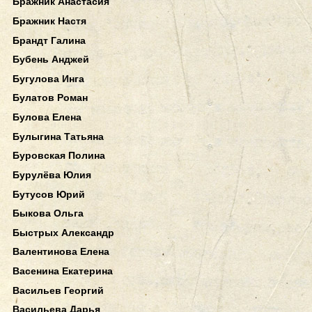
Бражник Анастасия
Бражник Настя
Брандт Галина
Бубень Анджей
Бугулова Инга
Булатов Роман
Булова Елена
Булыгина Татьяна
Буровская Полина
Бурулёва Юлия
Бутусов Юрий
Быкова Ольга
Быстрых Александр
Валентинова Елена
Васенина Екатерина
Васильев Георгий
Васильева Дарья