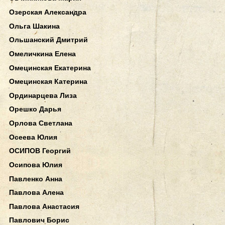
Озерская Александра
Ольга Шакина
Ольшанский Дмитрий
Омеличкина Елена
Омецинская Екатерина
Омецинская Катерина
Ординарцева Лиза
Орешко Дарья
Орлова Светлана
Осеева Юлия
ОСИПОВ Георгий
Осипова Юлия
Павленко Анна
Павлова Алена
Павлова Анастасия
Павлович Борис