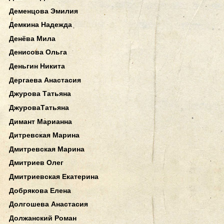
Деменцова Эмилия
Демкина Надежда
Денёва Мила
Денисова Ольга
Деньгин Никита
Дергаева Анастасия
Джурова Татьяна
ДжуроваТатьяна
Димант Марианна
Дитревская Марина
Дмитревская Марина
Дмитриев Олег
Дмитриевская Екатерина
Добрякова Елена
Долгошева Анастасия
Должанский Роман