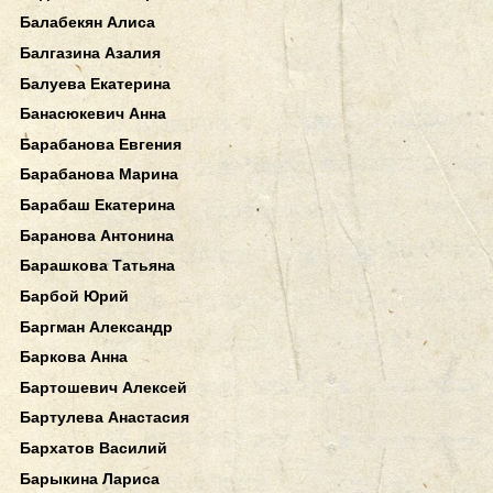
Балабекян Алиса
Балгазина Азалия
Балуева Екатерина
Банасюкевич Анна
Барабанова Евгения
Барабанова Марина
Барабаш Екатерина
Баранова Антонина
Барашкова Татьяна
Барбой Юрий
Баргман Александр
Баркова Анна
Бартошевич Алексей
Бартулева Анастасия
Бархатов Василий
Барыкина Лариса