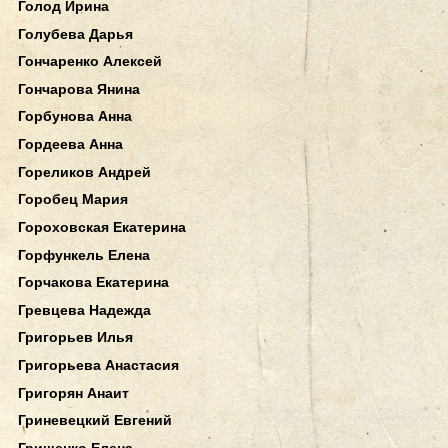
Голод Ирина
Голубева Дарья
Гончаренко Алексей
Гончарова Янина
Горбунова Анна
Гордеева Анна
Гореликов Андрей
Горобец Мария
Гороховская Екатерина
Горфункель Елена
Горчакова Екатерина
Гревцева Надежда
Григорьев Илья
Григорьева Анастасия
Григорян Анаит
Гриневецкий Евгений
Грищенко Елена