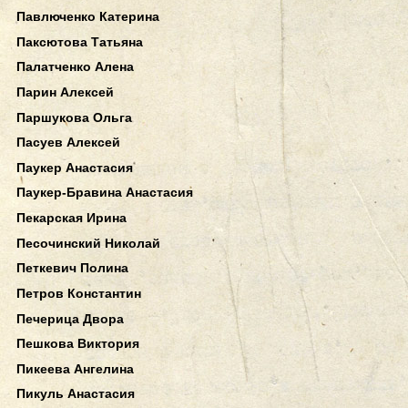
Павлюченко Катерина
Паксютова Татьяна
Палатченко Алена
Парин Алексей
Паршукова Ольга
Пасуев Алексей
Паукер Анастасия
Паукер-Бравина Анастасия
Пекарская Ирина
Песочинский Николай
Петкевич Полина
Петров Константин
Печерица Двора
Пешкова Виктория
Пикеева Ангелина
Пикуль Анастасия