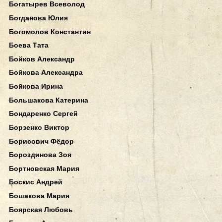
Богатырев Всеволод
Богданова Юлия
Богомолов Константин
Боева Тата
Бойков Александр
Бойкова Александра
Бойкова Ирина
Большакова Катерина
Бондаренко Сергей
Борзенко Виктор
Борисович Фёдор
Бороздинова Зоя
Бортновская Мария
Боскис Андрей
Бошакова Мария
Боярская Любовь