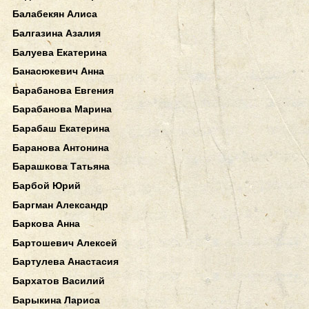
Балабекян Алиса
Балгазина Азалия
Балуева Екатерина
Банасюкевич Анна
Барабанова Евгения
Барабанова Марина
Барабаш Екатерина
Баранова Антонина
Барашкова Татьяна
Барбой Юрий
Баргман Александр
Баркова Анна
Бартошевич Алексей
Бартулева Анастасия
Бархатов Василий
Барыкина Лариса