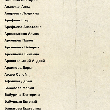
Ананская Анна
Андреева Людмила
Арефьев Егор
Арефьева Анастасия
Арканникова Алина
Арсеньев Павел
Арсеньева Валерия
Арсеньева Зинаида
Архангельский Андрей
Архипова Дарья
Асаев Супой
Афонина Дарья
Бабалова Мария
Бабурина Екатерина
Бабушкин Евгений
Бадыгова Екатерина