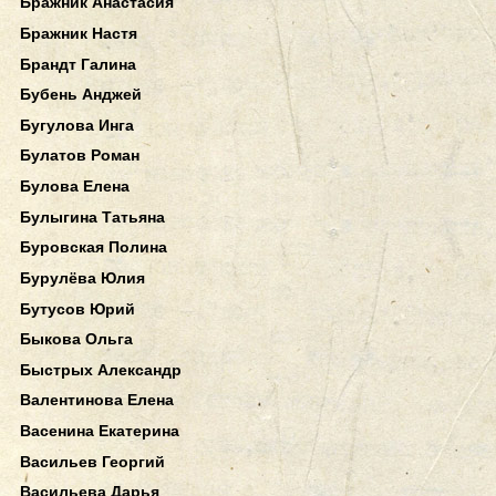
Бражник Анастасия
Бражник Настя
Брандт Галина
Бубень Анджей
Бугулова Инга
Булатов Роман
Булова Елена
Булыгина Татьяна
Буровская Полина
Бурулёва Юлия
Бутусов Юрий
Быкова Ольга
Быстрых Александр
Валентинова Елена
Васенина Екатерина
Васильев Георгий
Васильева Дарья