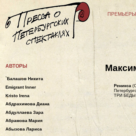
ПРЕМЬЕРЫ
Макси
АВТОРЫ
`Балашов Никита
Реникса
(С
Emigrant Inner
Петербургс
ТРИ БЕДЫ
Kristo Irena
Абдрахимова Диана
Абдуллаева Зара
Абрамова Мария
Абызова Лариса