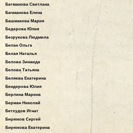
Батманова Светлана
Бачманова Елена
Башмакова Мария
Бедерова Юлия
Безрукова Людмила
Белан Ольга
Белая Наталья
Белова Зинаида
Белова Татьяна
Беляева Екатерина
Бендерова Юлия
Берлина Марина
Берман Николай
Бетхудов Игнат
Бирюков Сергей
Бирюкова Екатерина