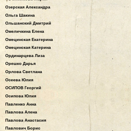
Озерская Александра
Ольга Шакина
Ольшанский Дмитрий
Омеличкина Елена
Омецинская Екатерина
Омецинская Катерина
Ординарцева Лиза
Орешко Дарья
Орлова Светлана
Осеева Юлия
ОСИПОВ Георгий
Осипова Юлия
Павленко Анна
Павлова Алена
Павлова Анастасия
Павлович Борис