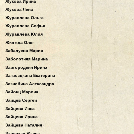
Жукова Ирина
Жукова Лена
Журавлева Ольга
Журавлева Софья
Журавлёва Юлия
Жюгжда Олег
Забалуева Мария
Заболотняя Марина
Завгородняя Ирина
Загвоздкина Екатерина
Зазнобина Александра
Зайонц Марина
Зайцев Сергей
Зайцева Инна
Зайцева Ирина
Зайцева Наталия
Зарецкая Жанна