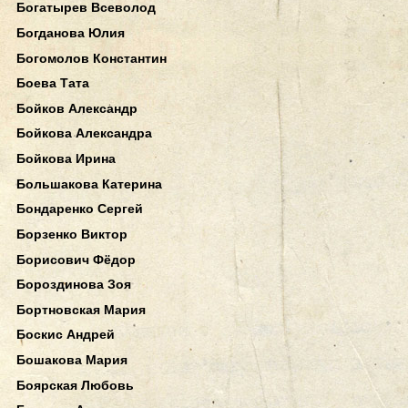
Богатырев Всеволод
Богданова Юлия
Богомолов Константин
Боева Тата
Бойков Александр
Бойкова Александра
Бойкова Ирина
Большакова Катерина
Бондаренко Сергей
Борзенко Виктор
Борисович Фёдор
Бороздинова Зоя
Бортновская Мария
Боскис Андрей
Бошакова Мария
Боярская Любовь