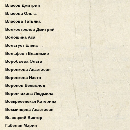
Власов Дмитрий
Власова Ольга
Власова Татьяна
Волкострелов Дмитрий
Волошина Ася
Вольгуст Елена
Вольфсон Владимир
Воробьева Ольга
Воронкова Анастасия
Воронкова Настя
Воронов Всеволод
Ворончихина Людмила
Воскресенская Катерина
Вохминцева Анастасия
Высоцкий Виктор
Габелия Мария