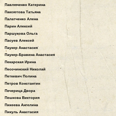
Павлюченко Катерина
Паксютова Татьяна
Палатченко Алена
Парин Алексей
Паршукова Ольга
Пасуев Алексей
Паукер Анастасия
Паукер-Бравина Анастасия
Пекарская Ирина
Песочинский Николай
Петкевич Полина
Петров Константин
Печерица Двора
Пешкова Виктория
Пикеева Ангелина
Пикуль Анастасия