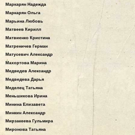
Маркарян Надежда
Маркарян Ольга
Марьина Любовь
Матвеев Кирилл
Матвиенко Кристина
Матреничев Герман
Матусевич Александр
Махортова Марина
Медведев Александр
Медведева Дарья
Меделец Татьяна
Меньшикова Ирина
Минина Елизавета
Минкин Александр
Мирзакеева Гульмира
Миронова Татьяна