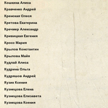
Кошкина Алиса
Кравченко Андрей
Кренская Олеся
Кретова Екатерина
Кречмер Александр
Кривицкая Евгения
Кросс Мария
Крылов Константин
Крылова Майя
Кудлай Алиса
Кудрина Ольга
Кудряшов Андрей
Кузик Ксения
Кузнецова Елена
Кузнецова Елизавета
Кузнецова Ксения