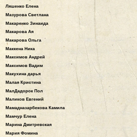
Ляшенко Елена
Мазурова Светлана
Макаренко Зинаида
Макарова Ая
Макарова Ольга
Маккена Ника
Максимов Андрей
Максимов Вадим
Макухина дарья
Малая Кристина
МалДадорок Пол
Маликов Евгений
Мамадназарбекова Камила
Мамчур Елена
Марина Дмитревская
Мария Фомина