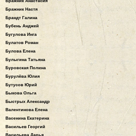
Бражник Анастасия
Бражник Настя
Брандт Галина
Бубень Анджей
Бугулова Инга
Булатов Роман
Булова Елена
Булыгина Татьяна
Буровская Полина
Бурулёва Юлия
Бутусов Юрий
Быкова Ольга
Быстрых Александр
Валентинова Елена
Васенина Екатерина
Васильев Георгий
Васильева Дарья