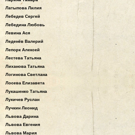
Латыпова Лилия
Лебедев Сергей
Лебедина Любовь
Левина Ася
Леденёв Валерий
Лепорк Алексей
Лестева Татьяна
Лиханова Татьяна
Логинова Светлана
Лосева Елизавета
Лукашенко Татьяна
Лукичев Руслан
Лучкин Леонид
Львова Дарина
Львова Евгения
Львова Мария