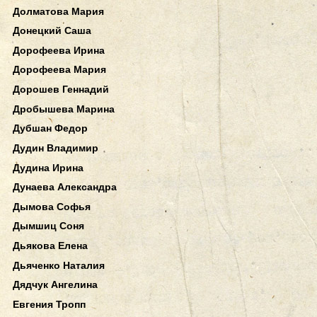
Долматова Мария
Донецкий Саша
Дорофеева Ирина
Дорофеева Мария
Дорошев Геннадий
Дробышева Марина
Дубшан Федор
Дудин Владимир
Дудина Ирина
Дунаева Александра
Дымова Софья
Дымшиц Соня
Дьякова Елена
Дьяченко Наталия
Дядчук Ангелина
Евгения Тропп