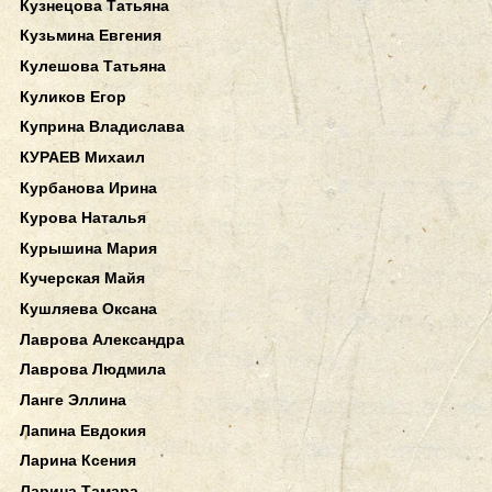
Кузнецова Татьяна
Кузьмина Евгения
Кулешова Татьяна
Куликов Егор
Куприна Владислава
КУРАЕВ Михаил
Курбанова Ирина
Курова Наталья
Курышина Мария
Кучерская Майя
Кушляева Оксана
Лаврова Александра
Лаврова Людмила
Ланге Эллина
Лапина Евдокия
Ларина Ксения
Ларина Тамара