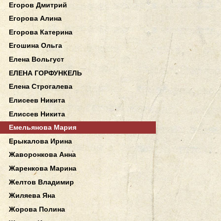
Егоров Дмитрий
Егорова Алина
Егорова Катерина
Егошина Ольга
Елена Вольгуст
ЕЛЕНА ГОРФУНКЕЛЬ
Елена Строгалева
Елисеев Никита
Елиссев Никита
Емельянова Мария
Ерыкалова Ирина
Жаворонкова Анна
Жаренкова Марина
Желтов Владимир
Жиляева Яна
Жорова Полина