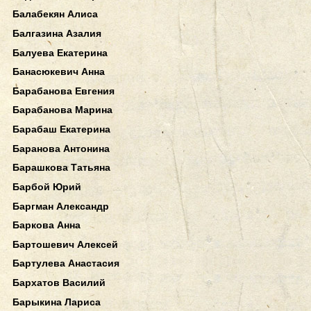
Балабекян Алиса
Балгазина Азалия
Балуева Екатерина
Банасюкевич Анна
Барабанова Евгения
Барабанова Марина
Барабаш Екатерина
Баранова Антонина
Барашкова Татьяна
Барбой Юрий
Баргман Александр
Баркова Анна
Бартошевич Алексей
Бартулева Анастасия
Бархатов Василий
Барыкина Лариса