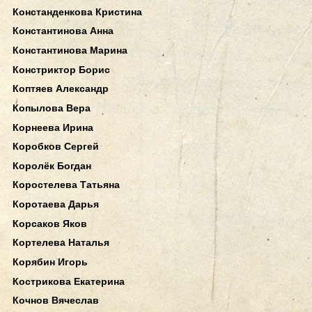
Констанденкова Кристина
Константинова Анна
Константинова Марина
Констриктор Борис
Коптяев Александр
Копылова Вера
Корнеева Ирина
Коробков Сергей
Королёк Богдан
Коростелева Татьяна
Коротаева Дарья
Корсаков Яков
Кортелева Наталья
Корябин Игорь
Кострикова Екатерина
Кочнов Вячеслав