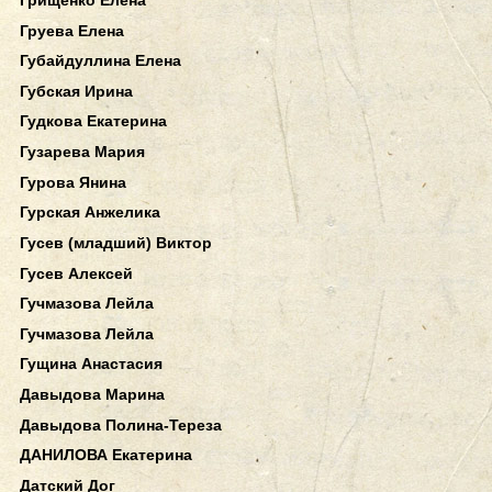
Груева Елена
Губайдуллина Елена
Губская Ирина
Гудкова Екатерина
Гузарева Мария
Гурова Янина
Гурская Анжелика
Гусев (младший) Виктор
Гусев Алексей
Гучмазова Лейла
Гучмазова Лейла
Гущина Анастасия
Давыдова Марина
Давыдова Полина-Тереза
ДАНИЛОВА Екатерина
Датский Дог