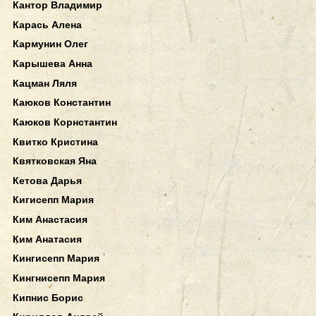
Кантор Владимир
Карась Алена
Кармунин Олег
Карышева Анна
Кацман Ляля
Каюков Константин
Каюков Корнстантин
Квитко Кристина
Квятковская Яна
Кетова Дарья
Кигисепп Мария
Ким Анастасия
Ким Анатасия
Кингисепп Мария
Кингнисепп Мария
Кипнис Борис