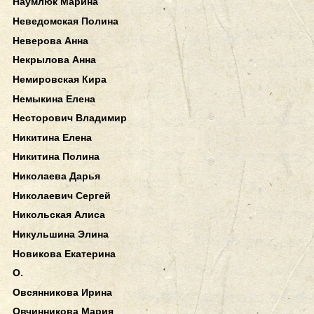
Наумлюк Марина
Неведомская Полина
Неверова Анна
Некрылова Анна
Немировская Кира
Немыкина Елена
Несторович Владимир
Никитина Елена
Никитина Полина
Николаева Дарья
Николаевич Сергей
Никольская Алиса
Никульшина Элина
Новикова Екатерина
О.
Овсянникова Ирина
Овчинникова Мария