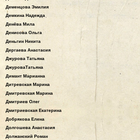
Деменцова Эмилия
Демкина Надежда
Денёва Мила
Денисова Ольга
Деньгин Никита
Дергаева Анастасия
Джурова Татьяна
ДжуроваТатьяна
Димант Марианна
Дитревская Марина
Дмитревская Марина
Дмитриев Олег
Дмитриевская Екатерина
Добрякова Елена
Долгошева Анастасия
Должанский Роман