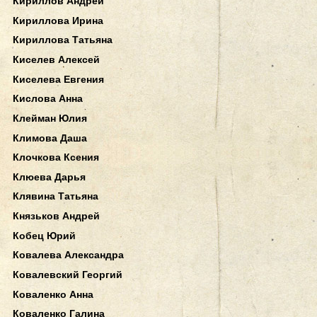
Кириллов Андрей
Кириллова Ирина
Кириллова Татьяна
Киселев Алексей
Киселева Евгения
Кислова Анна
Клейман Юлия
Климова Даша
Клочкова Ксения
Клюева Дарья
Клявина Татьяна
Князьков Андрей
Кобец Юрий
Ковалева Александра
Ковалевский Георгий
Коваленко Анна
Коваленко Галина