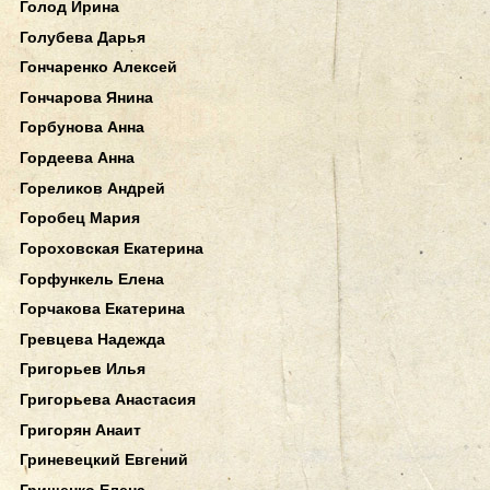
Голод Ирина
Голубева Дарья
Гончаренко Алексей
Гончарова Янина
Горбунова Анна
Гордеева Анна
Гореликов Андрей
Горобец Мария
Гороховская Екатерина
Горфункель Елена
Горчакова Екатерина
Гревцева Надежда
Григорьев Илья
Григорьева Анастасия
Григорян Анаит
Гриневецкий Евгений
Грищенко Елена