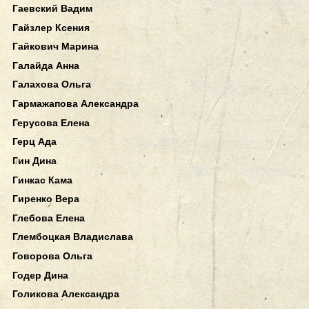
Гаевский Вадим
Гайзлер Ксения
Гайкович Марина
Галайда Анна
Галахова Ольга
Гармажапова Александра
Герусова Елена
Герц Ада
Гин Дина
Гинкас Кама
Гиренко Вера
Глебова Елена
Глембоцкая Владислава
Говорова Ольга
Годер Дина
Голикова Александра