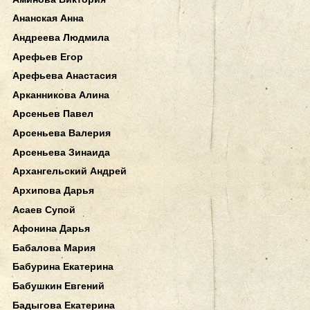
Ананская Анна
Андреева Людмила
Арефьев Егор
Арефьева Анастасия
Арканникова Алина
Арсеньев Павел
Арсеньева Валерия
Арсеньева Зинаида
Архангельский Андрей
Архипова Дарья
Асаев Супой
Афонина Дарья
Бабалова Мария
Бабурина Екатерина
Бабушкин Евгений
Бадыгова Екатерина