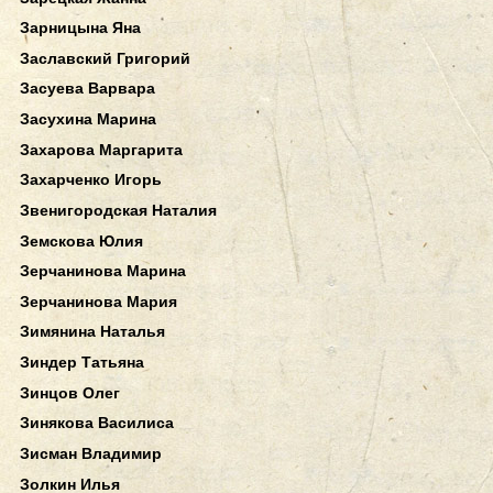
Зарницына Яна
Заславский Григорий
Засуева Варвара
Засухина Марина
Захарова Маргарита
Захарченко Игорь
Звенигородская Наталия
Земскова Юлия
Зерчанинова Марина
Зерчанинова Мария
Зимянина Наталья
Зиндер Татьяна
Зинцов Олег
Зинякова Василиса
Зисман Владимир
Золкин Илья