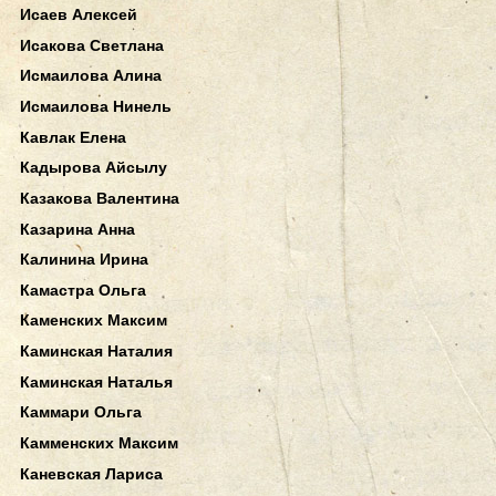
Исаев Алексей
Исакова Светлана
Исмаилова Алина
Исмаилова Нинель
Кавлак Елена
Кадырова Айсылу
Казакова Валентина
Казарина Анна
Калинина Ирина
Камастра Ольга
Каменских Максим
Каминская Наталия
Каминская Наталья
Каммари Ольга
Камменских Максим
Каневская Лариса