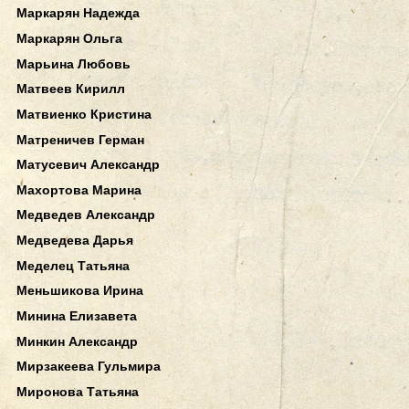
Маркарян Надежда
Маркарян Ольга
Марьина Любовь
Матвеев Кирилл
Матвиенко Кристина
Матреничев Герман
Матусевич Александр
Махортова Марина
Медведев Александр
Медведева Дарья
Меделец Татьяна
Меньшикова Ирина
Минина Елизавета
Минкин Александр
Мирзакеева Гульмира
Миронова Татьяна