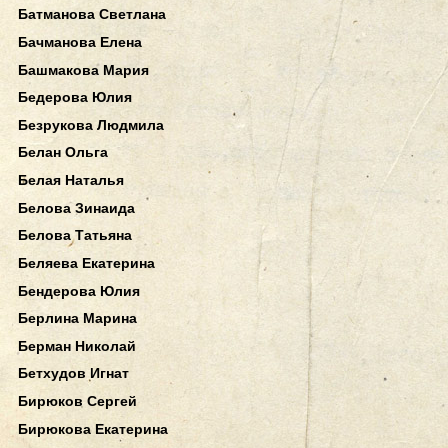
Батманова Светлана
Бачманова Елена
Башмакова Мария
Бедерова Юлия
Безрукова Людмила
Белан Ольга
Белая Наталья
Белова Зинаида
Белова Татьяна
Беляева Екатерина
Бендерова Юлия
Берлина Марина
Берман Николай
Бетхудов Игнат
Бирюков Сергей
Бирюкова Екатерина