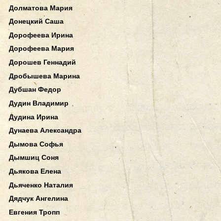
Долматова Мария
Донецкий Саша
Дорофеева Ирина
Дорофеева Мария
Дорошев Геннадий
Дробышева Марина
Дубшан Федор
Дудин Владимир
Дудина Ирина
Дунаева Александра
Дымова Софья
Дымшиц Соня
Дьякова Елена
Дьяченко Наталия
Дядчук Ангелина
Евгения Тропп