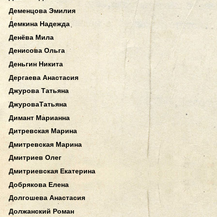
Деменцова Эмилия
Демкина Надежда
Денёва Мила
Денисова Ольга
Деньгин Никита
Дергаева Анастасия
Джурова Татьяна
ДжуроваТатьяна
Димант Марианна
Дитревская Марина
Дмитревская Марина
Дмитриев Олег
Дмитриевская Екатерина
Добрякова Елена
Долгошева Анастасия
Должанский Роман