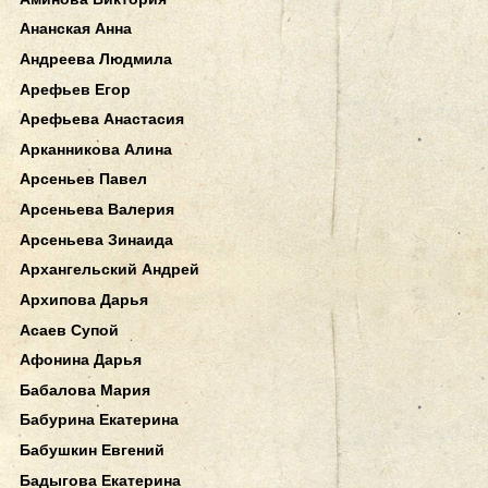
Ананская Анна
Андреева Людмила
Арефьев Егор
Арефьева Анастасия
Арканникова Алина
Арсеньев Павел
Арсеньева Валерия
Арсеньева Зинаида
Архангельский Андрей
Архипова Дарья
Асаев Супой
Афонина Дарья
Бабалова Мария
Бабурина Екатерина
Бабушкин Евгений
Бадыгова Екатерина