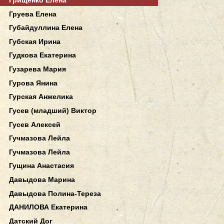
Груева Елена
Губайдуллина Елена
Губская Ирина
Гудкова Екатерина
Гузарева Мария
Гурова Янина
Гурская Анжелика
Гусев (младший) Виктор
Гусев Алексей
Гучмазова Лейла
Гучмазова Лейла
Гущина Анастасия
Давыдова Марина
Давыдова Полина-Тереза
ДАНИЛОВА Екатерина
Датский Дог