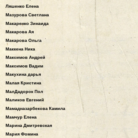
Ляшенко Елена
Мазурова Светлана
Макаренко Зинаида
Макарова Ая
Макарова Ольга
Маккена Ника
Максимов Андрей
Максимов Вадим
Макухина дарья
Малая Кристина
МалДадорок Пол
Маликов Евгений
Мамадназарбекова Камила
Мамчур Елена
Марина Дмитревская
Мария Фомина