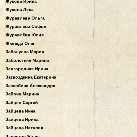
Жукова Ирина
Жукова Лена
Журавлева Ольга
Журавлева Софья
Журавлёва Юлия
Жюгжда Олег
Забалуева Мария
Заболотняя Марина
Завгородняя Ирина
Загвоздкина Екатерина
Зазнобина Александра
Зайонц Марина
Зайцев Сергей
Зайцева Инна
Зайцева Ирина
Зайцева Наталия
Зарецкая Жанна