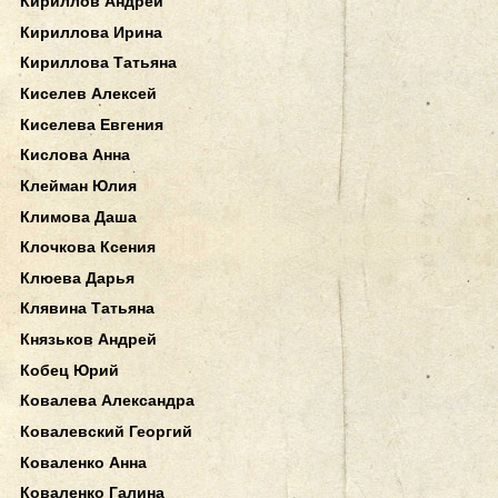
Кириллов Андрей
Кириллова Ирина
Кириллова Татьяна
Киселев Алексей
Киселева Евгения
Кислова Анна
Клейман Юлия
Климова Даша
Клочкова Ксения
Клюева Дарья
Клявина Татьяна
Князьков Андрей
Кобец Юрий
Ковалева Александра
Ковалевский Георгий
Коваленко Анна
Коваленко Галина