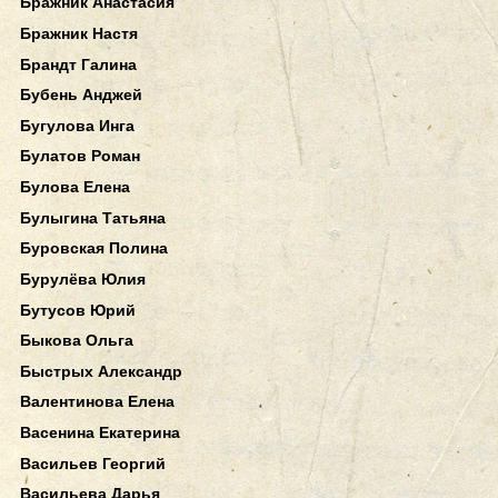
Бражник Анастасия
Бражник Настя
Брандт Галина
Бубень Анджей
Бугулова Инга
Булатов Роман
Булова Елена
Булыгина Татьяна
Буровская Полина
Бурулёва Юлия
Бутусов Юрий
Быкова Ольга
Быстрых Александр
Валентинова Елена
Васенина Екатерина
Васильев Георгий
Васильева Дарья