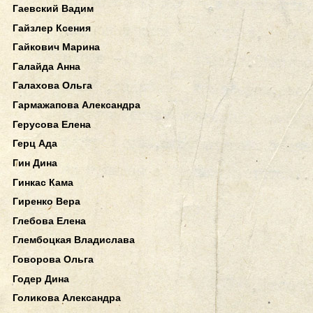
Гаевский Вадим
Гайзлер Ксения
Гайкович Марина
Галайда Анна
Галахова Ольга
Гармажапова Александра
Герусова Елена
Герц Ада
Гин Дина
Гинкас Кама
Гиренко Вера
Глебова Елена
Глембоцкая Владислава
Говорова Ольга
Годер Дина
Голикова Александра