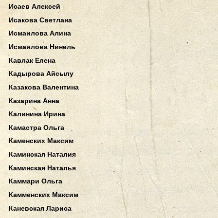
Исаев Алексей
Исакова Светлана
Исмаилова Алина
Исмаилова Нинель
Кавлак Елена
Кадырова Айсылу
Казакова Валентина
Казарина Анна
Калинина Ирина
Камастра Ольга
Каменских Максим
Каминская Наталия
Каминская Наталья
Каммари Ольга
Камменских Максим
Каневская Лариса