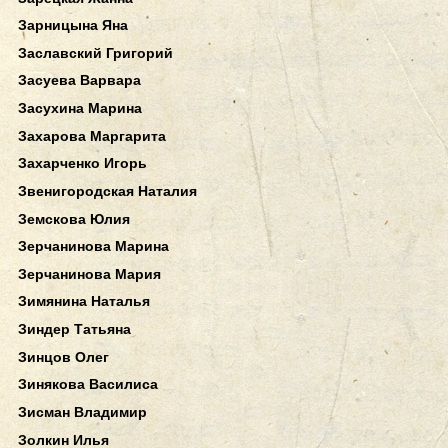
Зарницына Яна
Заславский Григорий
Засуева Варвара
Засухина Марина
Захарова Маргарита
Захарченко Игорь
Звенигородская Наталия
Земскова Юлия
Зерчанинова Марина
Зерчанинова Мария
Зимянина Наталья
Зиндер Татьяна
Зинцов Олег
Зинякова Василиса
Зисман Владимир
Золкин Илья