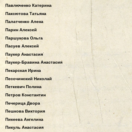
Павлюченко Катерина
Паксютова Татьяна
Палатченко Алена
Парин Алексей
Паршукова Ольга
Пасуев Алексей
Паукер Анастасия
Паукер-Бравина Анастасия
Пекарская Ирина
Песочинский Николай
Петкевич Полина
Петров Константин
Печерица Двора
Пешкова Виктория
Пикеева Ангелина
Пикуль Анастасия