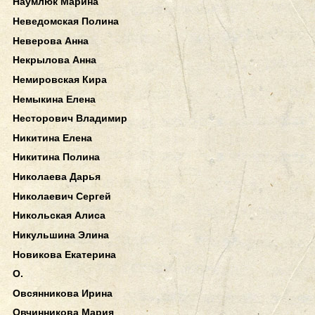
Наумлюк Марина
Неведомская Полина
Неверова Анна
Некрылова Анна
Немировская Кира
Немыкина Елена
Несторович Владимир
Никитина Елена
Никитина Полина
Николаева Дарья
Николаевич Сергей
Никольская Алиса
Никульшина Элина
Новикова Екатерина
О.
Овсянникова Ирина
Овчинникова Мария