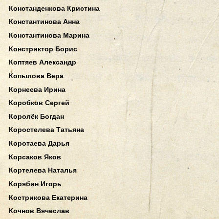
Констанденкова Кристина
Константинова Анна
Константинова Марина
Констриктор Борис
Коптяев Александр
Копылова Вера
Корнеева Ирина
Коробков Сергей
Королёк Богдан
Коростелева Татьяна
Коротаева Дарья
Корсаков Яков
Кортелева Наталья
Корябин Игорь
Кострикова Екатерина
Кочнов Вячеслав