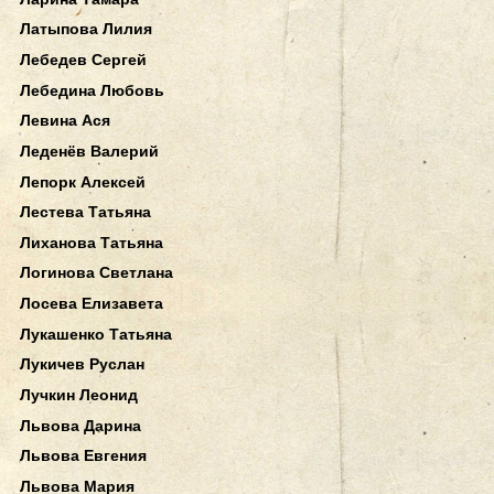
Латыпова Лилия
Лебедев Сергей
Лебедина Любовь
Левина Ася
Леденёв Валерий
Лепорк Алексей
Лестева Татьяна
Лиханова Татьяна
Логинова Светлана
Лосева Елизавета
Лукашенко Татьяна
Лукичев Руслан
Лучкин Леонид
Львова Дарина
Львова Евгения
Львова Мария