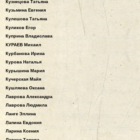
Кузнецова Татьяна
Кузьмина Евгения
Кулешова Татьяна
Куликов Егор
Куприна Владислава
КУРАЕВ Михаил
Курбанова Ирина
Курова Наталья
Курышина Мария
Кучерская Майя
Кушляева Оксана
Лаврова Александра
Лаврова Людмила
Ланге Эллина
Лапина Евдокия
Ларина Ксения
Ларина Тамара