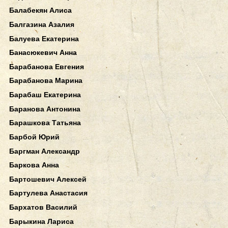
Балабекян Алиса
Балгазина Азалия
Балуева Екатерина
Банасюкевич Анна
Барабанова Евгения
Барабанова Марина
Барабаш Екатерина
Баранова Антонина
Барашкова Татьяна
Барбой Юрий
Баргман Александр
Баркова Анна
Бартошевич Алексей
Бартулева Анастасия
Бархатов Василий
Барыкина Лариса