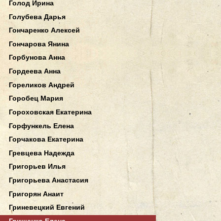
Голод Ирина
Голубева Дарья
Гончаренко Алексей
Гончарова Янина
Горбунова Анна
Гордеева Анна
Гореликов Андрей
Горобец Мария
Гороховская Екатерина
Горфункель Елена
Горчакова Екатерина
Гревцева Надежда
Григорьев Илья
Григорьева Анастасия
Григорян Анаит
Гриневецкий Евгений
Грищенко Елена