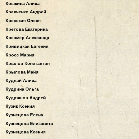
Кошкина Алиса
Кравченко Андрей
Кренская Олеся
Кретова Екатерина
Кречмер Александр
Кривицкая Евгения
Кросс Мария
Крылов Константин
Крылова Майя
Кудлай Алиса
Кудрина Ольга
Кудряшов Андрей
Кузик Ксения
Кузнецова Елена
Кузнецова Елизавета
Кузнецова Ксения