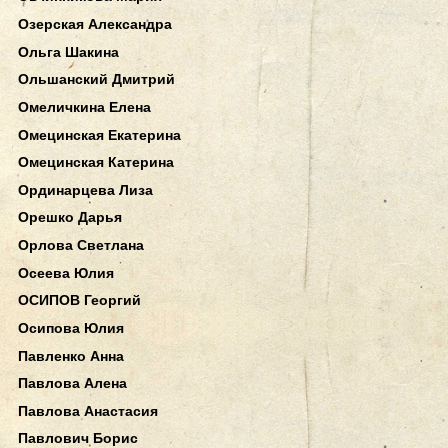
Озерская Александра
Ольга Шакина
Ольшанский Дмитрий
Омеличкина Елена
Омецинская Екатерина
Омецинская Катерина
Ординарцева Лиза
Орешко Дарья
Орлова Светлана
Осеева Юлия
ОСИПОВ Георгий
Осипова Юлия
Павленко Анна
Павлова Алена
Павлова Анастасия
Павлович Борис