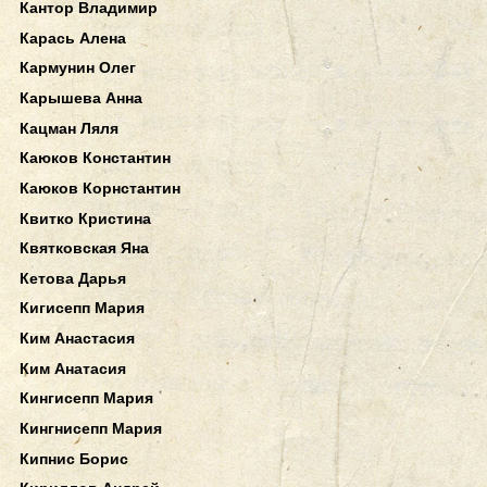
Кантор Владимир
Карась Алена
Кармунин Олег
Карышева Анна
Кацман Ляля
Каюков Константин
Каюков Корнстантин
Квитко Кристина
Квятковская Яна
Кетова Дарья
Кигисепп Мария
Ким Анастасия
Ким Анатасия
Кингисепп Мария
Кингнисепп Мария
Кипнис Борис