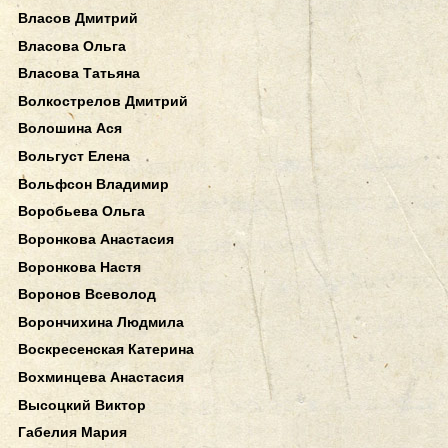
Власов Дмитрий
Власова Ольга
Власова Татьяна
Волкострелов Дмитрий
Волошина Ася
Вольгуст Елена
Вольфсон Владимир
Воробьева Ольга
Воронкова Анастасия
Воронкова Настя
Воронов Всеволод
Ворончихина Людмила
Воскресенская Катерина
Вохминцева Анастасия
Высоцкий Виктор
Габелия Мария