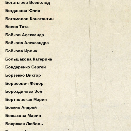
Богатырев Всеволод
Богданова Юлия
Богомолов Константин
Боева Тата
Бойков Александр
Бойкова Александра
Бойкова Ирина
Большакова Катерина
Бондаренко Сергей
Борзенко Виктор
Борисович Фёдор
Бороздинова Зоя
Бортновская Мария
Боскис Андрей
Бошакова Мария
Боярская Любовь