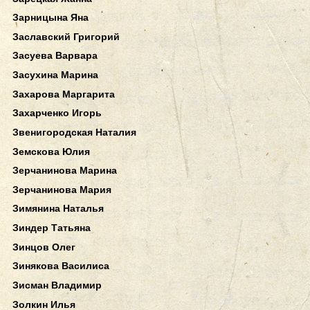
Зарницына Яна
Заславский Григорий
Засуева Варвара
Засухина Марина
Захарова Маргарита
Захарченко Игорь
Звенигородская Наталия
Земскова Юлия
Зерчанинова Марина
Зерчанинова Мария
Зимянина Наталья
Зиндер Татьяна
Зинцов Олег
Зинякова Василиса
Зисман Владимир
Золкин Илья