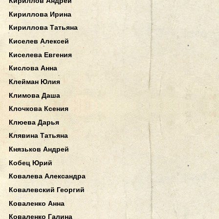
Кириллов Андрей
Кириллова Ирина
Кириллова Татьяна
Киселев Алексей
Киселева Евгения
Кислова Анна
Клейман Юлия
Климова Даша
Клочкова Ксения
Клюева Дарья
Клявина Татьяна
Князьков Андрей
Кобец Юрий
Ковалева Александра
Ковалевский Георгий
Коваленко Анна
Коваленко Галина