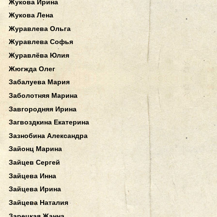
Жукова Ирина
Жукова Лена
Журавлева Ольга
Журавлева Софья
Журавлёва Юлия
Жюгжда Олег
Забалуева Мария
Заболотняя Марина
Завгородняя Ирина
Загвоздкина Екатерина
Зазнобина Александра
Зайонц Марина
Зайцев Сергей
Зайцева Инна
Зайцева Ирина
Зайцева Наталия
Зарецкая Жанна