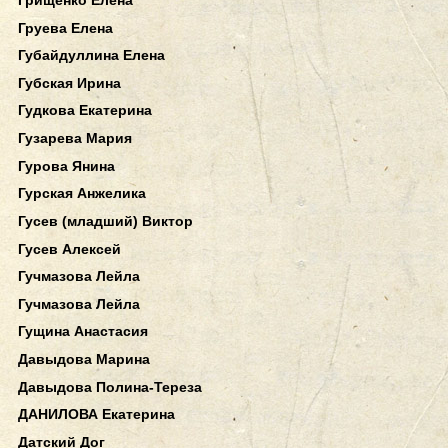
Груева Елена
Губайдуллина Елена
Губская Ирина
Гудкова Екатерина
Гузарева Мария
Гурова Янина
Гурская Анжелика
Гусев (младший) Виктор
Гусев Алексей
Гучмазова Лейла
Гучмазова Лейла
Гущина Анастасия
Давыдова Марина
Давыдова Полина-Тереза
ДАНИЛОВА Екатерина
Датский Дог