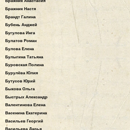
Бражник Анастасия
Бражник Настя
Брандт Галина
Бубень Анджей
Бугулова Инга
Булатов Роман
Булова Елена
Булыгина Татьяна
Буровская Полина
Бурулёва Юлия
Бутусов Юрий
Быкова Ольга
Быстрых Александр
Валентинова Елена
Васенина Екатерина
Васильев Георгий
Васильева Дарья