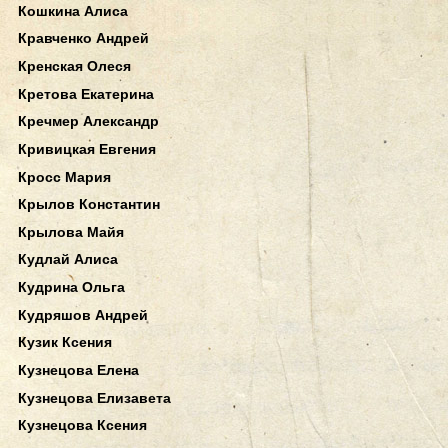
Кошкина Алиса
Кравченко Андрей
Кренская Олеся
Кретова Екатерина
Кречмер Александр
Кривицкая Евгения
Кросс Мария
Крылов Константин
Крылова Майя
Кудлай Алиса
Кудрина Ольга
Кудряшов Андрей
Кузик Ксения
Кузнецова Елена
Кузнецова Елизавета
Кузнецова Ксения