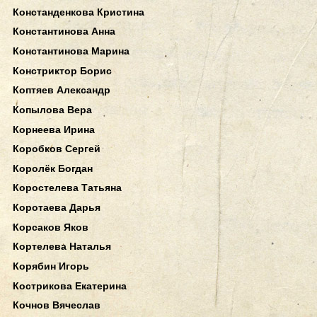
Констанденкова Кристина
Константинова Анна
Константинова Марина
Констриктор Борис
Коптяев Александр
Копылова Вера
Корнеева Ирина
Коробков Сергей
Королёк Богдан
Коростелева Татьяна
Коротаева Дарья
Корсаков Яков
Кортелева Наталья
Корябин Игорь
Кострикова Екатерина
Кочнов Вячеслав