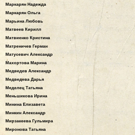
Маркарян Надежда
Маркарян Ольга
Марьина Любовь
Матвеев Кирилл
Матвиенко Кристина
Матреничев Герман
Матусевич Александр
Махортова Марина
Медведев Александр
Медведева Дарья
Меделец Татьяна
Меньшикова Ирина
Минина Елизавета
Минкин Александр
Мирзакеева Гульмира
Миронова Татьяна