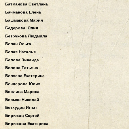
Батманова Светлана
Бачманова Елена
Башмакова Мария
Бедерова Юлия
Безрукова Людмила
Белан Ольга
Белая Наталья
Белова Зинаида
Белова Татьяна
Беляева Екатерина
Бендерова Юлия
Берлина Марина
Берман Николай
Бетхудов Игнат
Бирюков Сергей
Бирюкова Екатерина