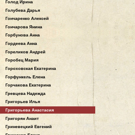
Голод Ирина
Голубева Дарья
Гончаренко Алексей
Гончарова Янина
Горбунова Анна
Гордеева Анна
Гореликов Андрей
Горобец Мария
Гороховская Екатерина
Горфункель Елена
Горчакова Екатерина
Гревцева Надежда
Григорьев Илья
Григорьева Анастасия
Григорян Анаит
Гриневецкий Евгений
Грищенко Елена