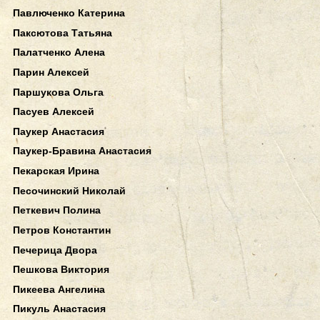
Павлюченко Катерина
Паксютова Татьяна
Палатченко Алена
Парин Алексей
Паршукова Ольга
Пасуев Алексей
Паукер Анастасия
Паукер-Бравина Анастасия
Пекарская Ирина
Песочинский Николай
Петкевич Полина
Петров Константин
Печерица Двора
Пешкова Виктория
Пикеева Ангелина
Пикуль Анастасия