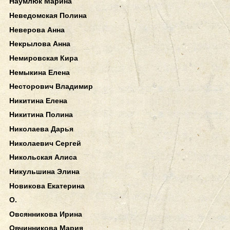
Наумлюк Марина
Неведомская Полина
Неверова Анна
Некрылова Анна
Немировская Кира
Немыкина Елена
Несторович Владимир
Никитина Елена
Никитина Полина
Николаева Дарья
Николаевич Сергей
Никольская Алиса
Никульшина Элина
Новикова Екатерина
О.
Овсянникова Ирина
Овчинникова Мария