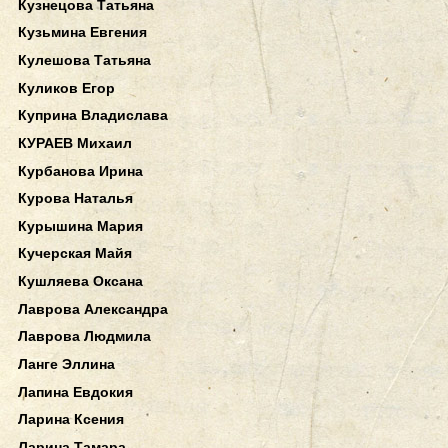
Кузнецова Татьяна
Кузьмина Евгения
Кулешова Татьяна
Куликов Егор
Куприна Владислава
КУРАЕВ Михаил
Курбанова Ирина
Курова Наталья
Курышина Мария
Кучерская Майя
Кушляева Оксана
Лаврова Александра
Лаврова Людмила
Ланге Эллина
Лапина Евдокия
Ларина Ксения
Ларина Тамара