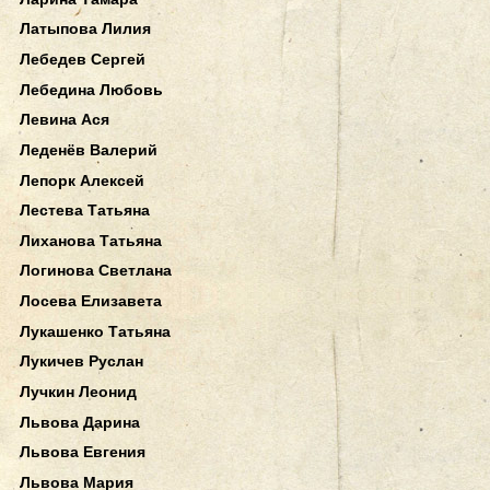
Латыпова Лилия
Лебедев Сергей
Лебедина Любовь
Левина Ася
Леденёв Валерий
Лепорк Алексей
Лестева Татьяна
Лиханова Татьяна
Логинова Светлана
Лосева Елизавета
Лукашенко Татьяна
Лукичев Руслан
Лучкин Леонид
Львова Дарина
Львова Евгения
Львова Мария