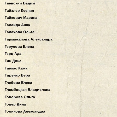
Гаевский Вадим
Гайзлер Ксения
Гайкович Марина
Галайда Анна
Галахова Ольга
Гармажапова Александра
Герусова Елена
Герц Ада
Гин Дина
Гинкас Кама
Гиренко Вера
Глебова Елена
Глембоцкая Владислава
Говорова Ольга
Годер Дина
Голикова Александра