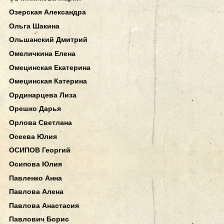
Озерская Александра
Ольга Шакина
Ольшанский Дмитрий
Омеличкина Елена
Омецинская Екатерина
Омецинская Катерина
Ординарцева Лиза
Орешко Дарья
Орлова Светлана
Осеева Юлия
ОСИПОВ Георгий
Осипова Юлия
Павленко Анна
Павлова Алена
Павлова Анастасия
Павлович Борис