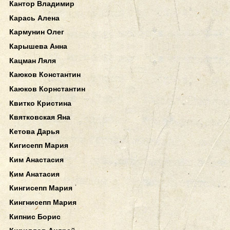
Кантор Владимир
Карась Алена
Кармунин Олег
Карышева Анна
Кацман Ляля
Каюков Константин
Каюков Корнстантин
Квитко Кристина
Квятковская Яна
Кетова Дарья
Кигисепп Мария
Ким Анастасия
Ким Анатасия
Кингисепп Мария
Кингнисепп Мария
Кипнис Борис