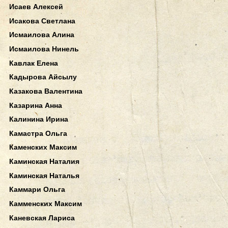
Исаев Алексей
Исакова Светлана
Исмаилова Алина
Исмаилова Нинель
Кавлак Елена
Кадырова Айсылу
Казакова Валентина
Казарина Анна
Калинина Ирина
Камастра Ольга
Каменских Максим
Каминская Наталия
Каминская Наталья
Каммари Ольга
Камменских Максим
Каневская Лариса