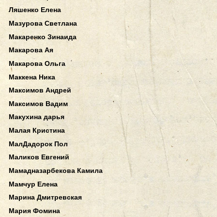
Ляшенко Елена
Мазурова Светлана
Макаренко Зинаида
Макарова Ая
Макарова Ольга
Маккена Ника
Максимов Андрей
Максимов Вадим
Макухина дарья
Малая Кристина
МалДадорок Пол
Маликов Евгений
Мамадназарбекова Камила
Мамчур Елена
Марина Дмитревская
Мария Фомина