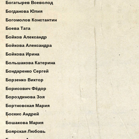
Богатырев Всеволод
Богданова Юлия
Богомолов Константин
Боева Тата
Бойков Александр
Бойкова Александра
Бойкова Ирина
Большакова Катерина
Бондаренко Сергей
Борзенко Виктор
Борисович Фёдор
Бороздинова Зоя
Бортновская Мария
Боскис Андрей
Бошакова Мария
Боярская Любовь