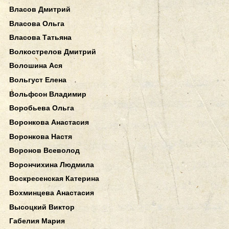
Власов Дмитрий
Власова Ольга
Власова Татьяна
Волкострелов Дмитрий
Волошина Ася
Вольгуст Елена
Вольфсон Владимир
Воробьева Ольга
Воронкова Анастасия
Воронкова Настя
Воронов Всеволод
Ворончихина Людмила
Воскресенская Катерина
Вохминцева Анастасия
Высоцкий Виктор
Габелия Мария