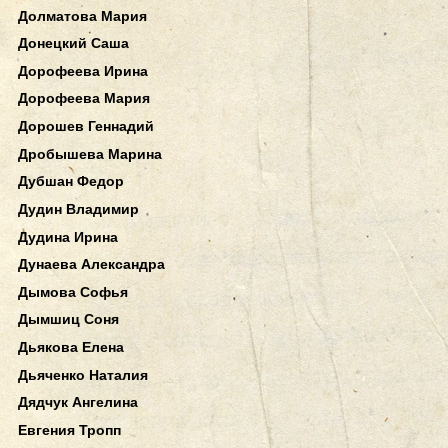
Долматова Мария
Донецкий Саша
Дорофеева Ирина
Дорофеева Мария
Дорошев Геннадий
Дробышева Марина
Дубшан Федор
Дудин Владимир
Дудина Ирина
Дунаева Александра
Дымова Софья
Дымшиц Соня
Дьякова Елена
Дьяченко Наталия
Дядчук Ангелина
Евгения Тропп