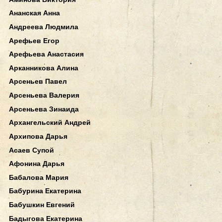
Ананская Анна
Андреева Людмила
Арефьев Егор
Арефьева Анастасия
Арканникова Алина
Арсеньев Павел
Арсеньева Валерия
Арсеньева Зинаида
Архангельский Андрей
Архипова Дарья
Асаев Супой
Афонина Дарья
Бабалова Мария
Бабурина Екатерина
Бабушкин Евгений
Бадыгова Екатерина