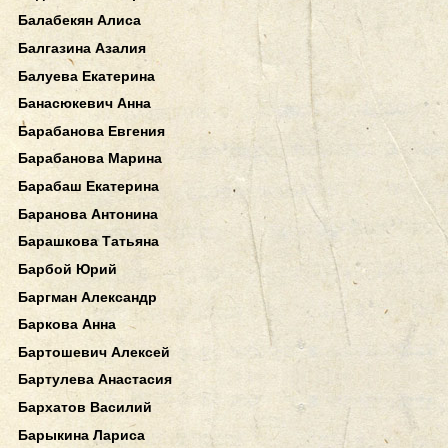
Балабекян Алиса
Балгазина Азалия
Балуева Екатерина
Банасюкевич Анна
Барабанова Евгения
Барабанова Марина
Барабаш Екатерина
Баранова Антонина
Барашкова Татьяна
Барбой Юрий
Баргман Александр
Баркова Анна
Бартошевич Алексей
Бартулева Анастасия
Бархатов Василий
Барыкина Лариса