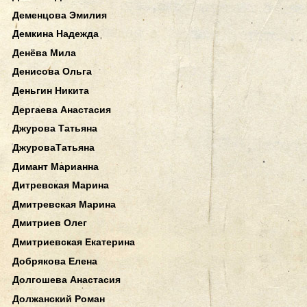
Деменцова Эмилия
Демкина Надежда
Денёва Мила
Денисова Ольга
Деньгин Никита
Дергаева Анастасия
Джурова Татьяна
ДжуроваТатьяна
Димант Марианна
Дитревская Марина
Дмитревская Марина
Дмитриев Олег
Дмитриевская Екатерина
Добрякова Елена
Долгошева Анастасия
Должанский Роман