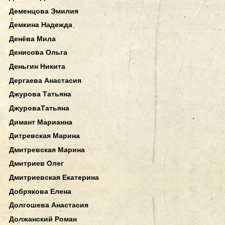
Деменцова Эмилия
Демкина Надежда
Денёва Мила
Денисова Ольга
Деньгин Никита
Дергаева Анастасия
Джурова Татьяна
ДжуроваТатьяна
Димант Марианна
Дитревская Марина
Дмитревская Марина
Дмитриев Олег
Дмитриевская Екатерина
Добрякова Елена
Долгошева Анастасия
Должанский Роман