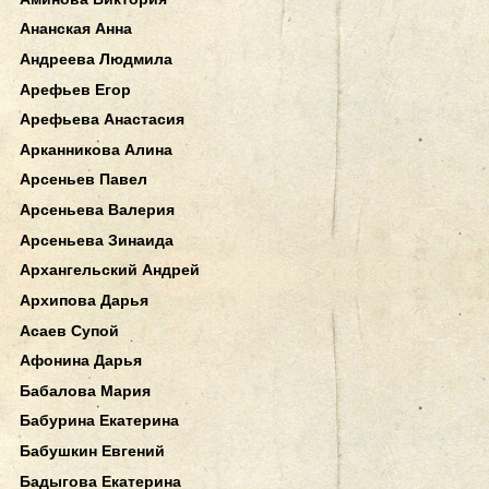
Ананская Анна
Андреева Людмила
Арефьев Егор
Арефьева Анастасия
Арканникова Алина
Арсеньев Павел
Арсеньева Валерия
Арсеньева Зинаида
Архангельский Андрей
Архипова Дарья
Асаев Супой
Афонина Дарья
Бабалова Мария
Бабурина Екатерина
Бабушкин Евгений
Бадыгова Екатерина