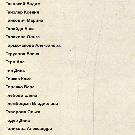
Гаевский Вадим
Гайзлер Ксения
Гайкович Марина
Галайда Анна
Галахова Ольга
Гармажапова Александра
Герусова Елена
Герц Ада
Гин Дина
Гинкас Кама
Гиренко Вера
Глебова Елена
Глембоцкая Владислава
Говорова Ольга
Годер Дина
Голикова Александра