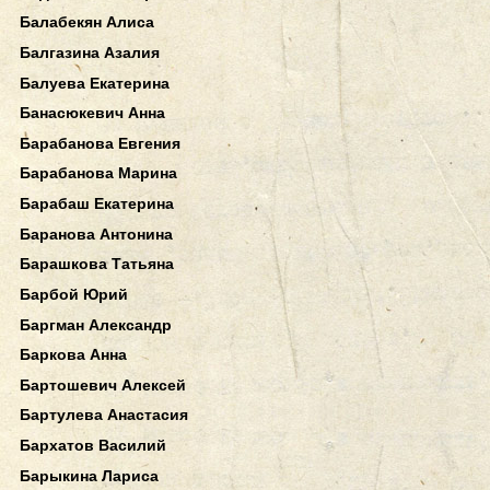
Балабекян Алиса
Балгазина Азалия
Балуева Екатерина
Банасюкевич Анна
Барабанова Евгения
Барабанова Марина
Барабаш Екатерина
Баранова Антонина
Барашкова Татьяна
Барбой Юрий
Баргман Александр
Баркова Анна
Бартошевич Алексей
Бартулева Анастасия
Бархатов Василий
Барыкина Лариса