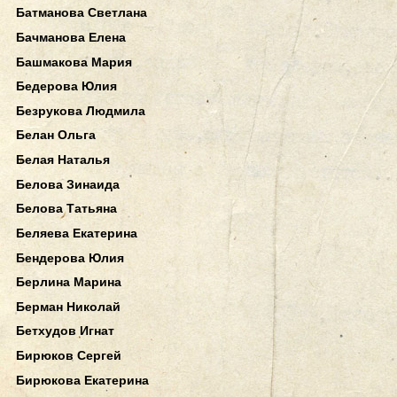
Батманова Светлана
Бачманова Елена
Башмакова Мария
Бедерова Юлия
Безрукова Людмила
Белан Ольга
Белая Наталья
Белова Зинаида
Белова Татьяна
Беляева Екатерина
Бендерова Юлия
Берлина Марина
Берман Николай
Бетхудов Игнат
Бирюков Сергей
Бирюкова Екатерина