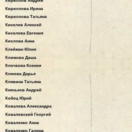
Кириллов Андрей
Кириллова Ирина
Кириллова Татьяна
Киселев Алексей
Киселева Евгения
Кислова Анна
Клейман Юлия
Климова Даша
Клочкова Ксения
Клюева Дарья
Клявина Татьяна
Князьков Андрей
Кобец Юрий
Ковалева Александра
Ковалевский Георгий
Коваленко Анна
Коваленко Галина