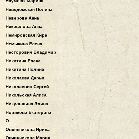
Наумлюк Марина
Неведомская Полина
Неверова Анна
Некрылова Анна
Немировская Кира
Немыкина Елена
Несторович Владимир
Никитина Елена
Никитина Полина
Николаева Дарья
Николаевич Сергей
Никольская Алиса
Никульшина Элина
Новикова Екатерина
О.
Овсянникова Ирина
Овчинникова Мария