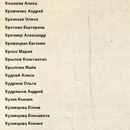
Кошкина Алиса
Кравченко Андрей
Кренская Олеся
Кретова Екатерина
Кречмер Александр
Кривицкая Евгения
Кросс Мария
Крылов Константин
Крылова Майя
Кудлай Алиса
Кудрина Ольга
Кудряшов Андрей
Кузик Ксения
Кузнецова Елена
Кузнецова Елизавета
Кузнецова Ксения