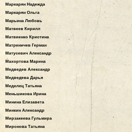
Маркарян Надежда
Маркарян Ольга
Марьина Любовь
Матвеев Кирилл
Матвиенко Кристина
Матреничев Герман
Матусевич Александр
Махортова Марина
Медведев Александр
Медведева Дарья
Меделец Татьяна
Меньшикова Ирина
Минина Елизавета
Минкин Александр
Мирзакеева Гульмира
Миронова Татьяна