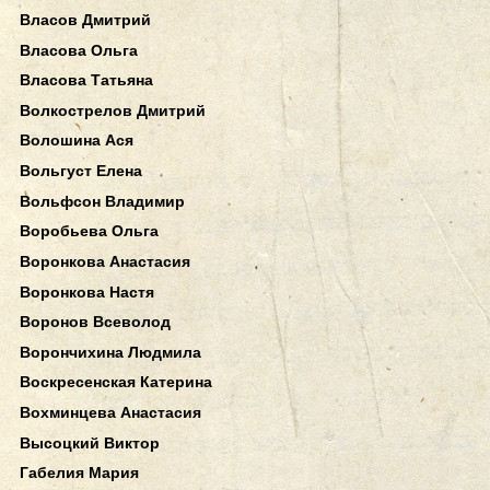
Власов Дмитрий
Власова Ольга
Власова Татьяна
Волкострелов Дмитрий
Волошина Ася
Вольгуст Елена
Вольфсон Владимир
Воробьева Ольга
Воронкова Анастасия
Воронкова Настя
Воронов Всеволод
Ворончихина Людмила
Воскресенская Катерина
Вохминцева Анастасия
Высоцкий Виктор
Габелия Мария