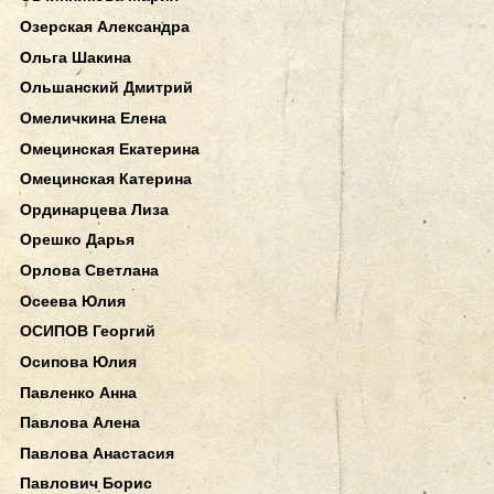
Озерская Александра
Ольга Шакина
Ольшанский Дмитрий
Омеличкина Елена
Омецинская Екатерина
Омецинская Катерина
Ординарцева Лиза
Орешко Дарья
Орлова Светлана
Осеева Юлия
ОСИПОВ Георгий
Осипова Юлия
Павленко Анна
Павлова Алена
Павлова Анастасия
Павлович Борис