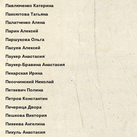
Павлюченко Катерина
Паксютова Татьяна
Палатченко Алена
Парин Алексей
Паршукова Ольга
Пасуев Алексей
Паукер Анастасия
Паукер-Бравина Анастасия
Пекарская Ирина
Песочинский Николай
Петкевич Полина
Петров Константин
Печерица Двора
Пешкова Виктория
Пикеева Ангелина
Пикуль Анастасия