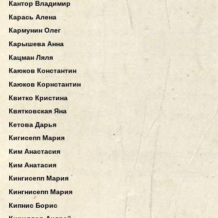
Кантор Владимир
Карась Алена
Кармунин Олег
Карышева Анна
Кацман Ляля
Каюков Константин
Каюков Корнстантин
Квитко Кристина
Квятковская Яна
Кетова Дарья
Кигисепп Мария
Ким Анастасия
Ким Анатасия
Кингисепп Мария
Кингнисепп Мария
Кипнис Борис