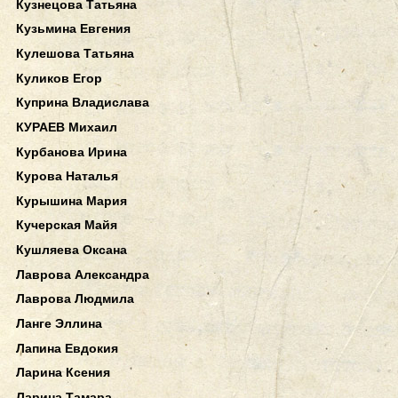
Кузнецова Татьяна
Кузьмина Евгения
Кулешова Татьяна
Куликов Егор
Куприна Владислава
КУРАЕВ Михаил
Курбанова Ирина
Курова Наталья
Курышина Мария
Кучерская Майя
Кушляева Оксана
Лаврова Александра
Лаврова Людмила
Ланге Эллина
Лапина Евдокия
Ларина Ксения
Ларина Тамара