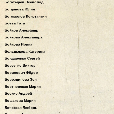
Богатырев Всеволод
Богданова Юлия
Богомолов Константин
Боева Тата
Бойков Александр
Бойкова Александра
Бойкова Ирина
Большакова Катерина
Бондаренко Сергей
Борзенко Виктор
Борисович Фёдор
Бороздинова Зоя
Бортновская Мария
Боскис Андрей
Бошакова Мария
Боярская Любовь