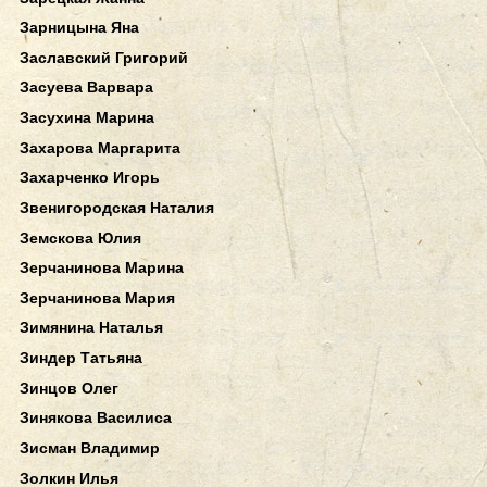
Зарницына Яна
Заславский Григорий
Засуева Варвара
Засухина Марина
Захарова Маргарита
Захарченко Игорь
Звенигородская Наталия
Земскова Юлия
Зерчанинова Марина
Зерчанинова Мария
Зимянина Наталья
Зиндер Татьяна
Зинцов Олег
Зинякова Василиса
Зисман Владимир
Золкин Илья