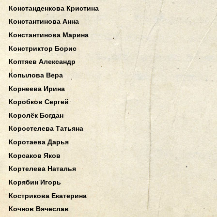
Констанденкова Кристина
Константинова Анна
Константинова Марина
Констриктор Борис
Коптяев Александр
Копылова Вера
Корнеева Ирина
Коробков Сергей
Королёк Богдан
Коростелева Татьяна
Коротаева Дарья
Корсаков Яков
Кортелева Наталья
Корябин Игорь
Кострикова Екатерина
Кочнов Вячеслав