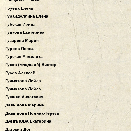
Груева Елена
Губайдуллина Елена
Губская Ирина
Гудкова Екатерина
Гузарева Мария
Гурова Янина
Гурская Анжелика
Гусев (младший) Виктор
Гусев Алексей
Гучмазова Лейла
Гучмазова Лейла
Гущина Анастасия
Давыдова Марина
Давыдова Полина-Тереза
ДАНИЛОВА Екатерина
Датский Дог