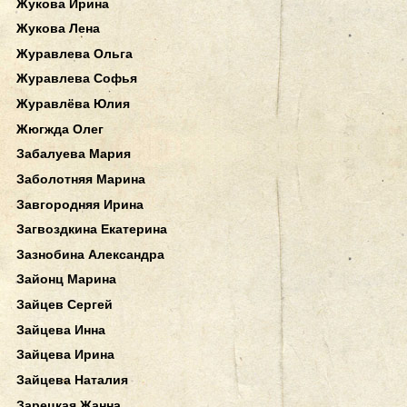
Жукова Ирина
Жукова Лена
Журавлева Ольга
Журавлева Софья
Журавлёва Юлия
Жюгжда Олег
Забалуева Мария
Заболотняя Марина
Завгородняя Ирина
Загвоздкина Екатерина
Зазнобина Александра
Зайонц Марина
Зайцев Сергей
Зайцева Инна
Зайцева Ирина
Зайцева Наталия
Зарецкая Жанна