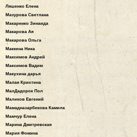
Ляшенко Елена
Мазурова Светлана
Макаренко Зинаида
Макарова Ая
Макарова Ольга
Маккена Ника
Максимов Андрей
Максимов Вадим
Макухина дарья
Малая Кристина
МалДадорок Пол
Маликов Евгений
Мамадназарбекова Камила
Мамчур Елена
Марина Дмитревская
Мария Фомина