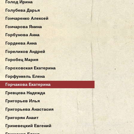
Голод Ирина
Голубева Дарья
Гончаренко Алексей
Гончарова Янина
Горбунова Анна
Гордеева Анна
Гореликов Андрей
Горобец Мария
Гороховская Екатерина
Горфункель Елена
Горчакова Екатерина
Гревцева Надежда
Григорьев Илья
Григорьева Анастасия
Григорян Анаит
Гриневецкий Евгений
Грищенко Елена