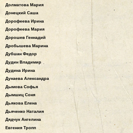
Долматова Мария
Донецкий Саша
Дорофеева Ирина
Дорофеева Мария
Дорошев Геннадий
Дробышева Марина
Дубшан Федор
Дудин Владимир
Дудина Ирина
Дунаева Александра
Дымова Софья
Дымшиц Соня
Дьякова Елена
Дьяченко Наталия
Дядчук Ангелина
Евгения Тропп