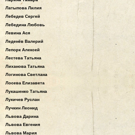
Латыпова Лилия
Лебедев Сергей
Лебедина Любовь
Левина Ася
Леденёв Валерий
Лепорк Алексей
Лестева Татьяна
Лиханова Татьяна
Логинова Светлана
Лосева Елизавета
Лукашенко Татьяна
Лукичев Руслан
Лучкин Леонид
Львова Дарина
Львова Евгения
Львова Мария