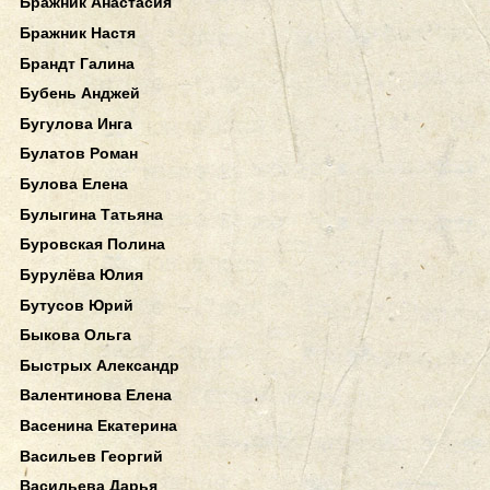
Бражник Анастасия
Бражник Настя
Брандт Галина
Бубень Анджей
Бугулова Инга
Булатов Роман
Булова Елена
Булыгина Татьяна
Буровская Полина
Бурулёва Юлия
Бутусов Юрий
Быкова Ольга
Быстрых Александр
Валентинова Елена
Васенина Екатерина
Васильев Георгий
Васильева Дарья