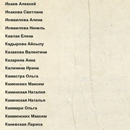
Исаев Алексей
Исакова Светлана
Исмаилова Алина
Исмаилова Нинель
Кавлак Елена
Кадырова Айсылу
Казакова Валентина
Казарина Анна
Калинина Ирина
Камастра Ольга
Каменских Максим
Каминская Наталия
Каминская Наталья
Каммари Ольга
Камменских Максим
Каневская Лариса