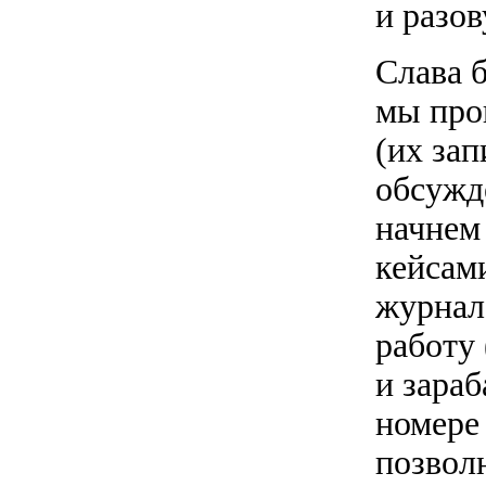
и разов
Слава б
мы про
(их за
обсужд
начнем
кейсами
журнал
работу
и зара
номере
позвол