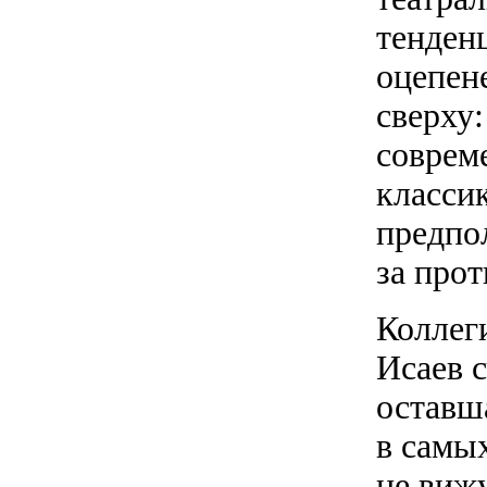
тенден
оцепен
сверху:
совреме
класси
предпол
за про
Коллег
Исаев с
оставш
в самых
не вижу