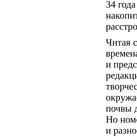
34 год
накопи
расстро
Читая 
времен
и предс
редакц
творче
окружае
почвы 
Но ном
и разн