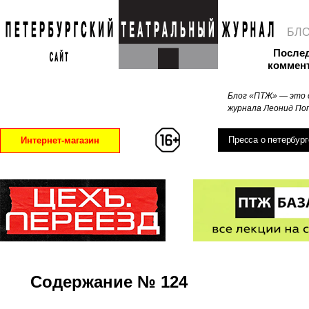
БЛ
После
коммен
Блог «ПТЖ» — это 
журнала Леонид Поп
Пресса о петербург
Интернет-магазин
Содержаниe № 124