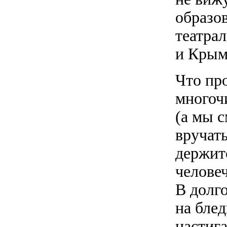
образо
театра
и Крымо
Что пр
многоч
(а мы 
вручать
держит
челове
В долго
на бле
настига