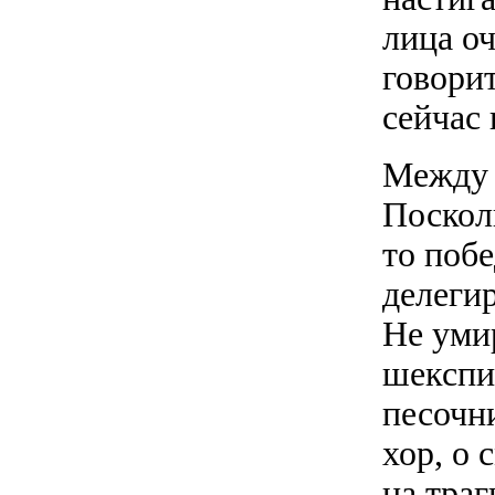
лица оч
говорит
сейчас
Между 
Посколь
то поб
делеги
Не уми
шекспи
песочни
хор, о 
на траг