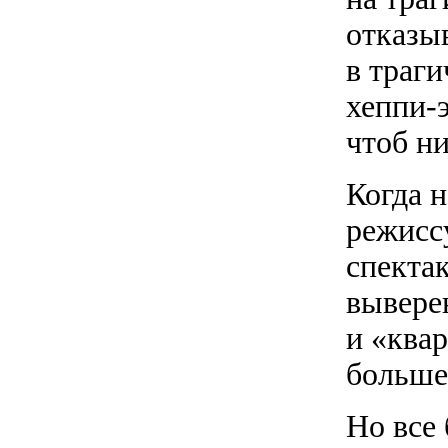
отказыв
в траг
хеппи-э
чтоб ни
Когда 
режисс
спекта
вывере
и «ква
больше
Но все 