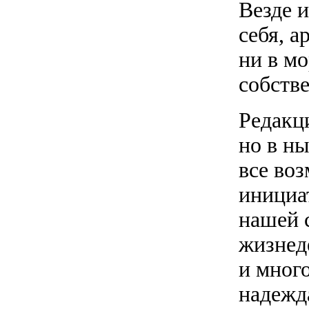
Везде и
себя, 
ни в мо
собстве
Редакц
но в н
все во
инициа
нашей 
жизнед
и мног
надежд